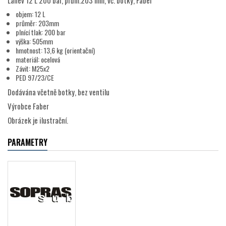
Lahev 12 L 200 bar, prům.203 mm, vč. botky, Faber
objem: 12 L
průměr: 203mm
plnící tlak: 200 bar
výška: 505mm
hmotnost: 13,6 kg (orientační)
materiál: ocelová
Závit: M25x2
PED 97/23/CE
Dodávána včetně botky, bez ventilu
Výrobce Faber
Obrázek je ilustrační.
PARAMETRY