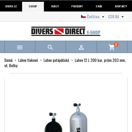
DIVERS.CZ
E-SHOP
KURZY
PRODEJNY
O NÁS
KONTAKTY
Čeština
CZK Kč


0



shopping_cart
Domů
Lahve tlakové
Lahve potápěčské
Lahev 12 L 200 bar, prům.203 mm,
vč. Botky