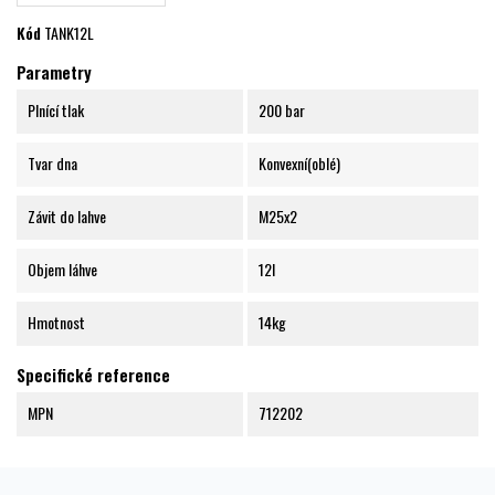
Kód
TANK12L
Parametry
Plnící tlak
200 bar
Tvar dna
Konvexní(oblé)
Závit do lahve
M25x2
Objem láhve
12l
Hmotnost
14kg
Specifické reference
MPN
712202