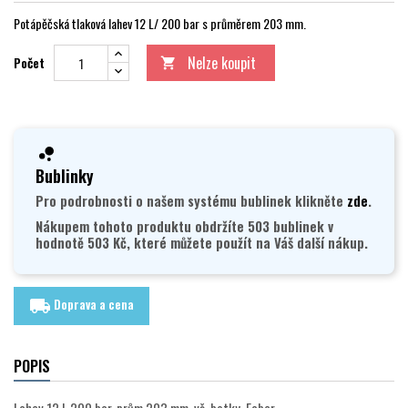
Potápěčská tlaková lahev 12 L/ 200 bar s průměrem 203 mm.
Nelze koupit
Počet

Bublinky
Pro podrobnosti o našem systému bublinek klikněte
zde
.
Nákupem tohoto produktu obdržíte 503 bublinek v
hodnotě 503 Kč, které můžete použít na Váš další nákup.
Doprava a cena
local_shipping
POPIS