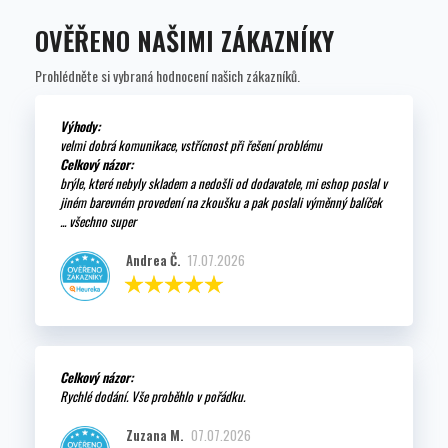
OVĚŘENO NAŠIMI ZÁKAZNÍKY
Prohlédněte si vybraná hodnocení našich zákazníků.
Výhody:
velmi dobrá komunikace, vstřícnost při řešení problému
Celkový názor:
brýle, které nebyly skladem a nedošli od dodavatele, mi eshop poslal v
jiném barevném provedení na zkoušku a pak poslali výměnný balíček
... všechno super
Andrea Č.
17.07.2026
Celkový názor:
Rychlé dodání. Vše proběhlo v pořádku.
Zuzana M.
07.07.2026