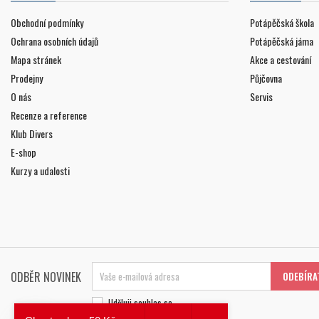
Obchodní podmínky
Potápěčská škola
Ochrana osobních údajů
Potápěčská jáma
Mapa stránek
Akce a cestování
Prodejny
Půjčovna
O nás
Servis
Recenze a reference
Klub Divers
E-shop
Kurzy a udalosti
ODBĚR NOVINEK
Uděluji souhlas se
zpracováním osobních údajů
.