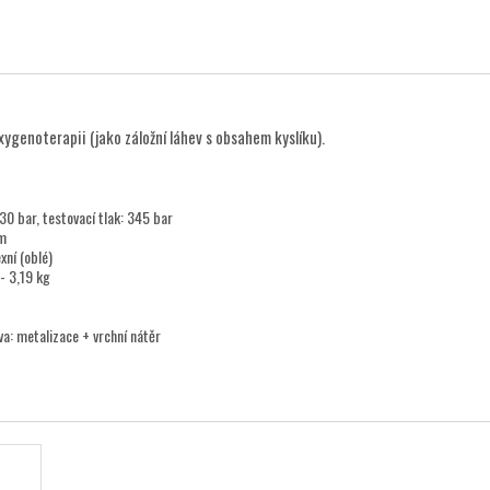
xygenoterapii (jako záložní láhev s obsahem kyslíku).
230 bar, testovací tlak: 345 bar
m
xní (oblé)
- 3,19 kg
a: metalizace + vrchní nátěr