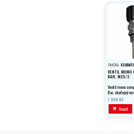
ZNAČKA:
SCUBAT
VENTIL MONO
BAR, M25/2
Ventil mono com
Bar, obyčejný ner
M25/2. Kyslíkově 
1 900 Kč
Koupit
