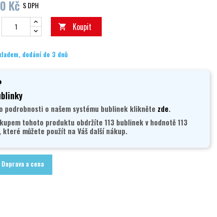
0 Kč
S DPH
Koupit

kladem, dodání do 3 dnů
blinky
o podrobnosti o našem systému bublinek klikněte
zde
.
kupem tohoto produktu obdržíte 113 bublinek v hodnotě 113
, které můžete použít na Váš další nákup.
Doprava a cena