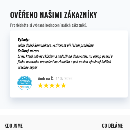
OVĚŘENO NAŠIMI ZÁKAZNÍKY
Prohlédněte si vybraná hodnocení našich zákazníků.
Výhody:
velmi dobrá komunikace, vstřícnost při řešení problému
Celkový názor:
brýle, které nebyly skladem a nedošli od dodavatele, mi eshop poslal v
jiném barevném provedení na zkoušku a pak poslali výměnný balíček ...
všechno super
Andrea Č.
17.07.2026
KDO JSME
CO DĚLÁME