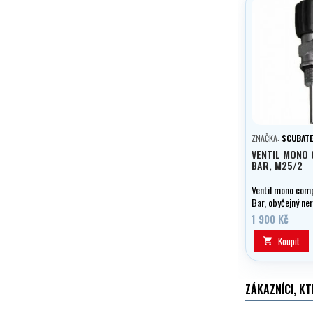
ZNAČKA:
SCUBAT
VENTIL MONO
BAR, M25/2
Ventil mono com
Bar, obyčejný ner
M25/2. Kyslíkově 
1 900 Kč
Koupit

ZÁKAZNÍCI, KT