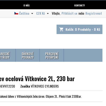
O NÁS
KONTAKTY
Čeština
CZK Kč
Vítejte,
Přihlásit se
nebo
Registrovat


Košík:
0
Produkty - 0 Kč
shopping_cart
LAVECKÉ
DÁRKOVÉ
PRACOVNÍ
OTŘEBY
POUKAZY
POTÁPĚNÍ
v ocelová Vítkovice 2L, 230 bar
HEVVIT2230
Značka
VÍTKOVICE CYLINDERS
laková láhev z Vítkovických železáren. Objem 2L. Plnící tlak 230Bar.