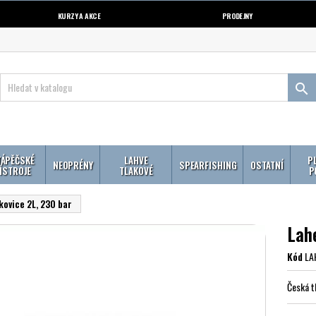
KURZY A AKCE
PRODEJNY

ÁPĚČSKÉ
LAHVE
P
NEOPRÉNY
SPEARFISHING
OSTATNÍ
ÍSTROJE
TLAKOVÉ
P
kovice 2L, 230 bar
Lahe
Kód
LA
Česká t