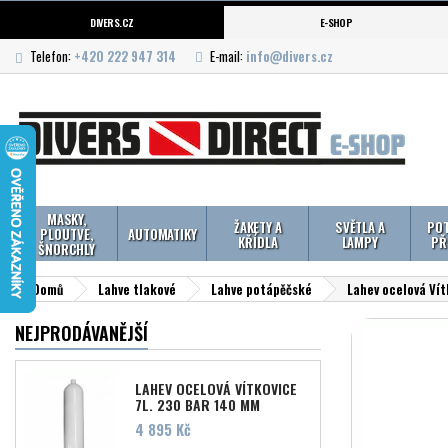
DIVERS.CZ
E-SHOP
Telefon:
+420 222 947 314
E-mail:
info@divers.cz
MASKY,
ŽAKETY A
SVĚTLA A
POT
PLOUTVE,
AUTOMATIKY
KŘÍDLA
LAMPY
PŘ
ŠNORCHLY
Domů
Lahve tlakové
Lahve potápěčské
Lahev ocelová Vít
NEJPRODÁVANĚJŠÍ
LAHEV OCELOVÁ VÍTKOVICE
7L, 230 BAR 140 MM
Cena
4 895 Kč