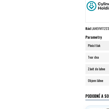
Kód
LAHEVVIT22
Parametry
Plnící tlak
Tvar dna
Závit do lahve
Objem láhve
PODOBNÉ A SO