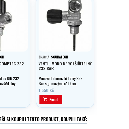
ECH
ZNAČKA:
SCUBATECH
 COMPTEC 232
VENTIL MONO NEROZŠIŘITELNÝ
232 BAR
ptec DIN 232
Monoventil nerozšiřitelný 232
ozšiřitelný
Bar s gumovým točítkem.
čistý.
1 550 Kč
Koupit

EŘÍ SI KOUPILI TENTO PRODUKT, KOUPILI TAKÉ: