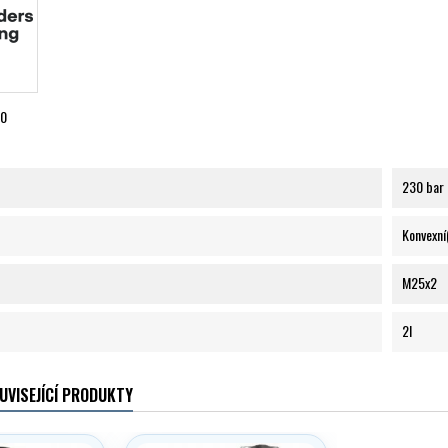
30
230 bar
Konvexní
M25x2
2l
UVISEJÍCÍ PRODUKTY