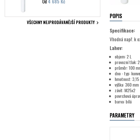
Cena
Od
4 685 Kč
POPIS
VŠECHNY NEJPRODÁVANĚJŠÍ PRODUKTY

Specifikace:
Vhodná např. k o
Lahev:
objem: 2 L
provozní tlak: 
průměr: 100 m
dno - typ: konve
hmotnost: 3,15 
výška: 360 mm
závit: M25x2
povrchová úprav
barva: bílá
PARAMETRY