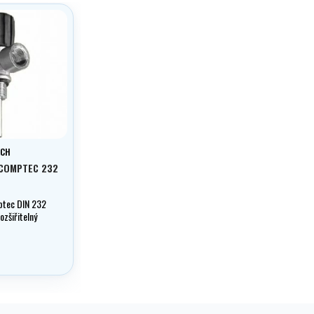
ECH
 COMPTEC 232
ptec DIN 232
ozšiřitelný
čistý.