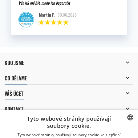
Vše jak má být, mohu jen doporučit
Martin P.
30.06.2026

KDO JSME

CO DĚLÁME

VÁŠ ÚČET

KONTAKT
Tyto webové stránky používají
ODBĚR NOVINEK
soubory cookie.
CZECH
Tyto webové stránky používají soubory cookie ke zlepšení