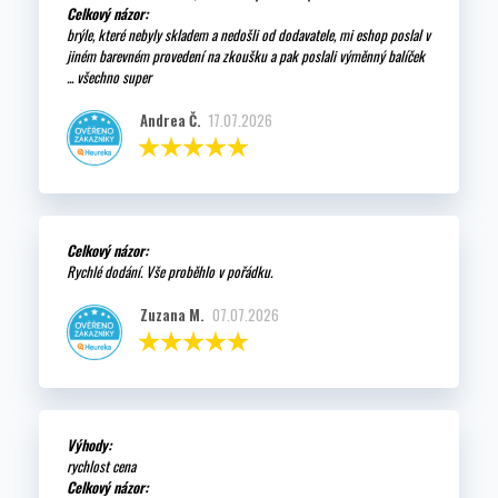
Celkový názor:
brýle, které nebyly skladem a nedošli od dodavatele, mi eshop poslal v
jiném barevném provedení na zkoušku a pak poslali výměnný balíček
... všechno super
Andrea Č.
17.07.2026
Celkový názor:
Rychlé dodání. Vše proběhlo v pořádku.
Zuzana M.
07.07.2026
Výhody:
rychlost cena
Celkový názor: