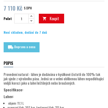
7 110 Kč
S DPH
Koupit
Počet

Není skladem, dodání do 7 dnů
Doprava a cena
local_shipping
POPIS
Provedení natural - láhev je dodávána v kyslíkové čistotě do 100% tak
jak sjede z výrobního pásu. Jedná se o velmi oblíbenou láhev nepodléhající
vnější korozi jako u lahví leštěných nebo broušených.
Specifikace:
Lahev:
objem: 11,1 L
provozní tlak: 207 bar, testovací tlak: 311 bar