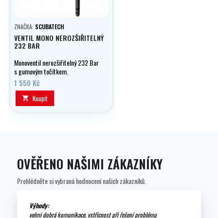
ZNAČKA:
SCUBATECH
VENTIL MONO NEROZŠIŘITELNÝ
232 BAR
Monoventil nerozšiřitelný 232 Bar
s gumovým točítkem.
1 550 Kč
Koupit

OVĚŘENO NAŠIMI ZÁKAZNÍKY
Prohlédněte si vybraná hodnocení našich zákazníků.
Výhody:
velmi dobrá komunikace, vstřícnost při řešení problému