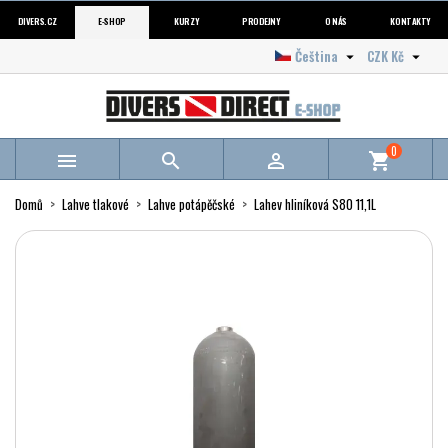
DIVERS.CZ
E-SHOP
KURZY
PRODEJNY
O NÁS
KONTAKTY
Čeština
CZK Kč


0



shopping_cart
Domů
Lahve tlakové
Lahve potápěčské
Lahev hliníková S80 11,1L