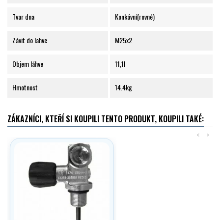
Tvar dna
Konkávní(rovné)
Závit do lahve
M25x2
Objem láhve
11,1l
Hmotnost
14.4kg
ZÁKAZNÍCI, KTEŘÍ SI KOUPILI TENTO PRODUKT, KOUPILI TAKÉ:
<
>