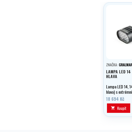
ZNAČKA:
GRALMAR
LAMPA LED 14
HLAVA
Lampa LED 14, 1
hlava) s extrémn
dvoustupňovou re
18 694 Kč
SPELEO , s ručk
Koupit
