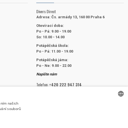
Divers Direct
Adresa:
Čs. armády 13, 160 00 Praha 6
Otevírací doba:
Po - Pá: 9.00 - 19.00
So: 10.00 - 14.00
Potápěčská škola:
Po - Pá: 11.00 - 19.00
Potápěčská jáma:
Po - Ne: 9.00 - 22.00
Napište nám
Telefon:
+420 222 947 314
E-mail:
info@divers.cz
áním našich
vání souborů
CZECH
SLEDUJTE NÁS
CZECH
ENGLISH