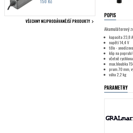
Cena
150 Kč
POPIS
VŠECHNY NEJPRODÁVANĚJŠÍ PRODUKTY

Akumulátorový zd
kapacita 23,8 
napětí 14,4 V
tělo - anodizova
klip na popruh
včetně rychlona
max.hloubka 15
prum.70 mm, v
váha 2,2 kg
PARAMETRY