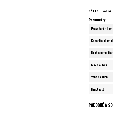
Kód
AKUGRAL24
Parametry
Provedení a kom
Kapacita akumul
Druh akumuláto
Max.hloubka
Váha na suchu
Hmotnost
PODOBNÉ A SO