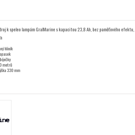
roj k speleo lampám GralMarine s kapacitou 23,8 Ah, bez paměťového efektu, 
Ah
ný hliník
/opasek
bíječky
0 metrů
ýška 330 mm