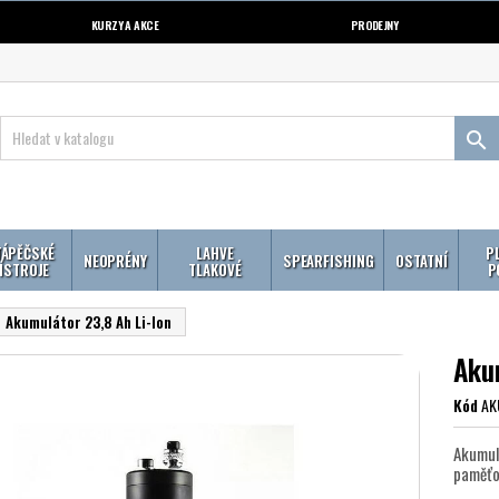
KURZY A AKCE
PRODEJNY

ÁPĚČSKÉ
LAHVE
P
NEOPRÉNY
SPEARFISHING
OSTATNÍ
ÍSTROJE
TLAKOVÉ
P
Akumulátor 23,8 Ah Li-Ion
Aku
Kód
AK
Akumul
paměťo