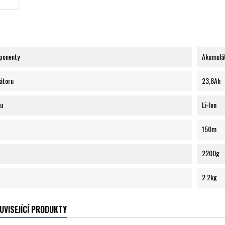
ponenty
Akumulá
átoru
23,8Ah
ru
Li-Ion
150m
2200g
2.2kg
UVISEJÍCÍ PRODUKTY