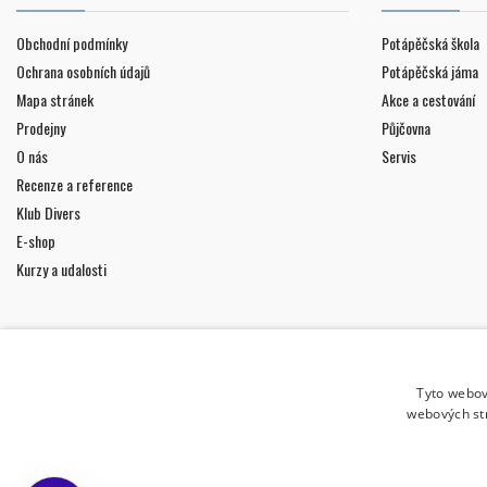
Obchodní podmínky
Potápěčská škola
Ochrana osobních údajů
Potápěčská jáma
Mapa stránek
Akce a cestování
Prodejny
Půjčovna
O nás
Servis
Recenze a reference
Klub Divers
E-shop
Kurzy a udalosti
Tyto webov
webových st
ODBĚR NOVINEK
Uděluji souhlas se