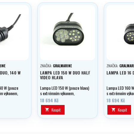
INE
ZNAČKA:
GRALMARINE
ZNAČKA:
GRALMAR
 DUO, 140 W
LAMPA LED 150 W DUO HALF
LAMPA LED 16 
VIDEO HLAVA
40 W (pouze
Lampa LED 150 W (pouze hlava)
Lampa LED 160 W 
ím výkonem,
s extrémním výkonem,
s extrémním výko
gulací ve verzi
dvoustupňovou regulací ve verzi
dvoustupňovou reg
18 694 Kč
18 694 Kč
ou "Goodmann".
VIDEO i SPELEO
VIDEO , parabola 
Koupit
Koupit

