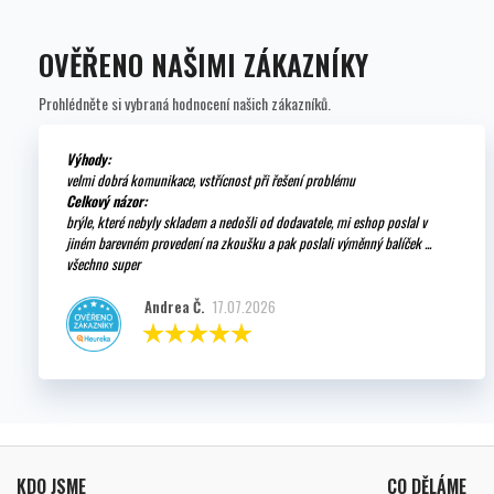
OVĚŘENO NAŠIMI ZÁKAZNÍKY
Prohlédněte si vybraná hodnocení našich zákazníků.
Výhody:
velmi dobrá komunikace, vstřícnost při řešení problému
Celkový názor:
brýle, které nebyly skladem a nedošli od dodavatele, mi eshop poslal v
jiném barevném provedení na zkoušku a pak poslali výměnný balíček ...
všechno super
Andrea Č.
17.07.2026
KDO JSME
CO DĚLÁME