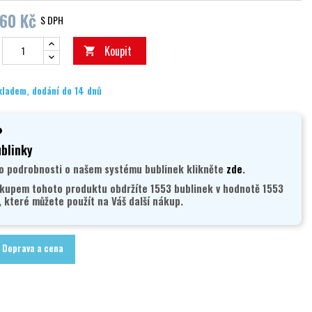
060 Kč
S DPH
Koupit

kladem, dodání do 14 dnů
blinky
o podrobnosti o našem systému bublinek klikněte
zde
.
kupem tohoto produktu obdržíte 1553 bublinek v hodnotě 1553
, které můžete použít na Váš další nákup.
Doprava a cena