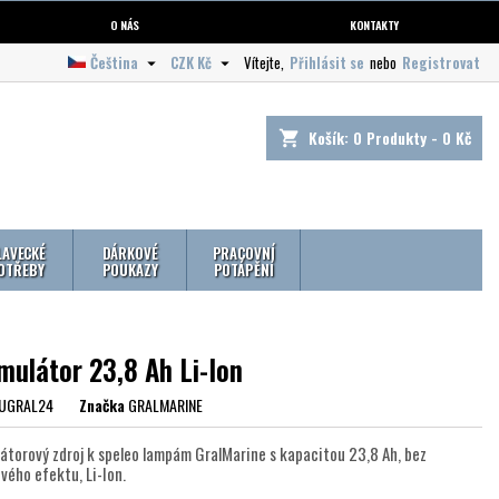
O NÁS
KONTAKTY
Čeština
CZK Kč
Vítejte,
Přihlásit se
nebo
Registrovat


Košík:
0
Produkty - 0 Kč
shopping_cart
LAVECKÉ
DÁRKOVÉ
PRACOVNÍ
OTŘEBY
POUKAZY
POTÁPĚNÍ
mulátor 23,8 Ah Li-Ion
UGRAL24
Značka
GRALMARINE
átorový zdroj k speleo lampám GralMarine s kapacitou 23,8 Ah, bez
vého efektu, Li-Ion.