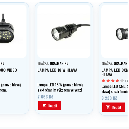
INE
ZNAČKA:
GRALMARINE
ZNAČKA:
GRALMARI
DUO VIDEO
LAMPA LED 18 W HLAVA
LAMPA LED 3XM
HLAVA
re
(pouze hlava)
Lampa LED 18 W (pouze hlava)
Lampa LED XML, 5
nem,
s extrémním výkonem ve verzi
hlava) s extrémní
ulací ve verzi
SPELEO , s ručkou "Goodmann".
7 663 Kč
výkonem,třístupňo
9 230 Kč
úhel 125 st.
ve verzi SPELEO , 
Koupit

"Goodmann".
Koupit
