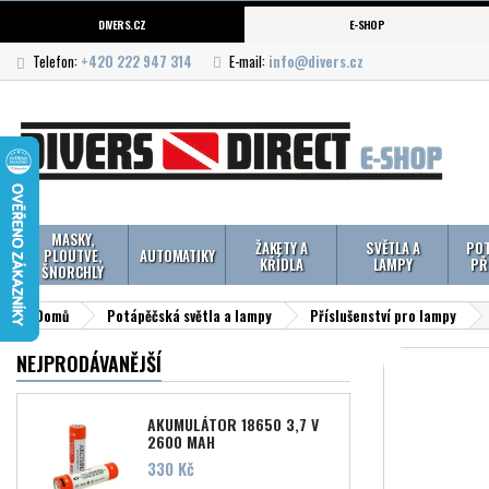
DIVERS.CZ
E-SHOP
Telefon:
+420 222 947 314
E-mail:
info@divers.cz
MASKY,
ŽAKETY A
SVĚTLA A
POT
PLOUTVE,
AUTOMATIKY
KŘÍDLA
LAMPY
PŘ
ŠNORCHLY
Domů
Potápěčská světla a lampy
Příslušenství pro lampy
NEJPRODÁVANĚJŠÍ
AKUMULÁTOR 18650 3,7 V
2600 MAH
Cena
330 Kč