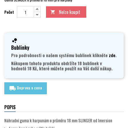
Nelze koupit
Počet

Bublinky
Pro podrobnosti o našem systému bublinek klikněte
zde
.
Nákupem tohoto produktu obdržíte 18 bublinek v
hodnotě 18 Kč, které můžete použít na Váš další nákup.
Doprava a cena
local_shipping
POPIS
Náhradní guma k harpunám o průměru 18 mm SLINGER od Imersion