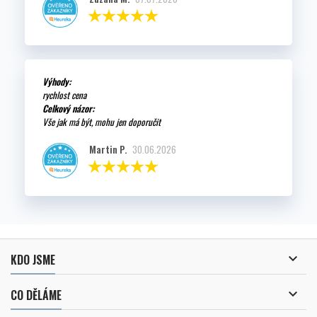
Výhody:
rychlost cena
Celkový názor:
Vše jak má být, mohu jen doporučit
Martin P.
30.06.2026

KDO JSME

CO DĚLÁME