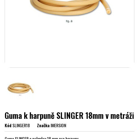
Guma k harpuně SLINGER 18mm v metráži
Kód
SLINGER18
Značka
IMERSION
Guma SLINGER o průměru 18 mm pro harpuny