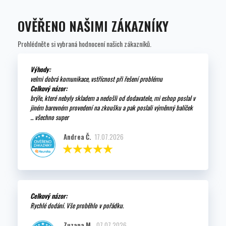
OVĚŘENO NAŠIMI ZÁKAZNÍKY
Prohlédněte si vybraná hodnocení našich zákazníků.
Výhody:
velmi dobrá komunikace, vstřícnost při řešení problému
Celkový názor:
brýle, které nebyly skladem a nedošli od dodavatele, mi eshop poslal v
jiném barevném provedení na zkoušku a pak poslali výměnný balíček
... všechno super
Andrea Č.
17.07.2026
Celkový názor:
Rychlé dodání. Vše proběhlo v pořádku.
Zuzana M.
07.07.2026