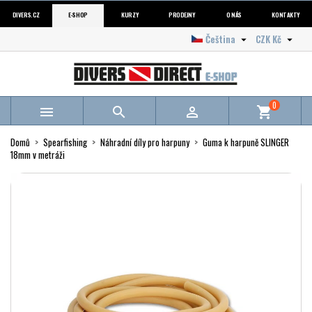
DIVERS.CZ
E-SHOP
KURZY
PRODEJNY
O NÁS
KONTAKTY
Čeština
CZK Kč


0



shopping_cart
Domů
Spearfishing
Náhradní díly pro harpuny
Guma k harpuně SLINGER
18mm v metráži