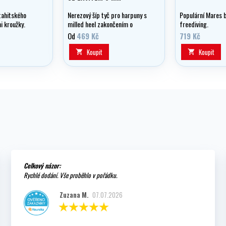
tahitského
Nerezový šíp tyč pro harpuny s
Populární Mares b
i kroužky.
milled heel zakončením o
freediving.
průměru 6,5 mm a 6 mm
Od
469 Kč
719 Kč
závitem
Koupit
Koupit


Celkový názor:
Rychlé dodání. Vše proběhlo v pořádku.
Zuzana M.
07.07.2026