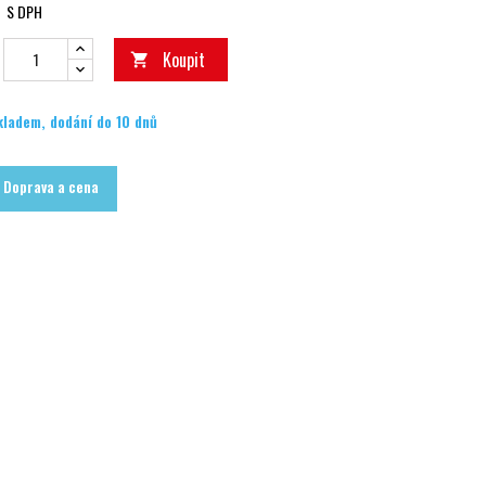
S DPH
Koupit

kladem, dodání do 10 dnů
Doprava a cena