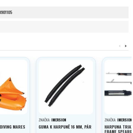
0901105
<
>
ZNAČKA:
IMERSION
ZNAČKA:
IMERSION
EDIVING MARES
GUMA K HARPUNĚ 16 MM, PÁR
HARPUNA TRIA
FRAME SPEARG