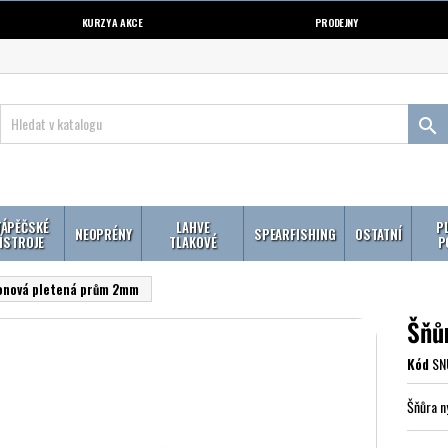
KURZY A AKCE
PRODEJNY

ÁPĚČSKÉ
LAHVE
P
NEOPRÉNY
SPEARFISHING
OSTATNÍ
ÍSTROJE
TLAKOVÉ
P
lonová pletená prům 2mm
Šňů
Kód
SN
Šňůra n