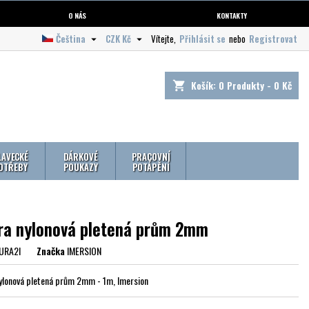
O NÁS
KONTAKTY
Čeština
CZK Kč
Vítejte,
Přihlásit se
nebo
Registrovat


Košík:
0
Produkty - 0 Kč
shopping_cart
LAVECKÉ
DÁRKOVÉ
PRACOVNÍ
OTŘEBY
POUKAZY
POTÁPĚNÍ
ra nylonová pletená prům 2mm
URA2I
Značka
IMERSION
ylonová pletená prům 2mm - 1m, Imersion