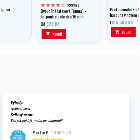
recenze
óje na
Profesionální kar
Dvoudílná latexová "guma" k
harpuna v novém p
harpuně o průměru 16 mm.
důmyslným řešení
Od
5 586 Kč
Od
320 Kč
karbonové hlavně 
odporem vody při 
Koupit

Koupit

Výhody:
rychlost cena
Celkový názor:
Vše jak má být, mohu jen doporučit
Martin P.
30.06.2026