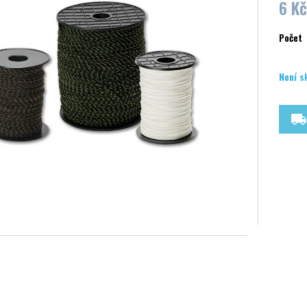
6 Kč
Počet
Není s
local_shipping