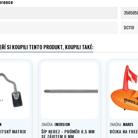
ference
356505
DC110
EŘÍ SI KOUPILI TENTO PRODUKT, KOUPILI TAKÉ:
N
ZNAČKA:
IMERSION
ZNAČKA:
MARES
ITSKÝ MATRIX
ŠÍP NEREZ - PRŮMĚR 6,5 MM
BÓJKA NA FRE
SE ZÁVITEM 6 MM