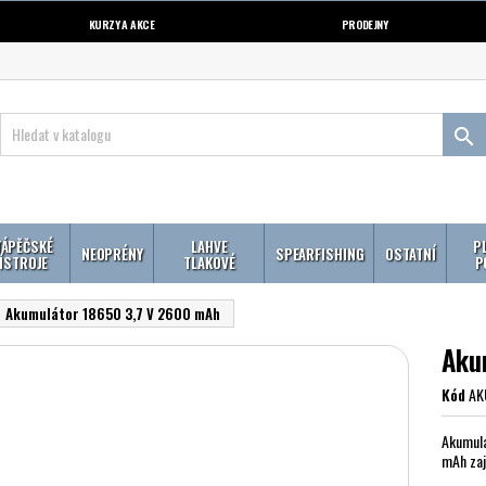
KURZY A AKCE
PRODEJNY

ÁPĚČSKÉ
LAHVE
P
NEOPRÉNY
SPEARFISHING
OSTATNÍ
ÍSTROJE
TLAKOVÉ
P
Akumulátor 18650 3,7 V 2600 mAh
Aku
Kód
AK
Akumulá
mAh zaj