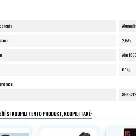
ponenty
Akumulá
átoru
2,6Ah
ru
Aku 186
0.1kg
ference
859521
EŘÍ SI KOUPILI TENTO PRODUKT, KOUPILI TAKÉ: