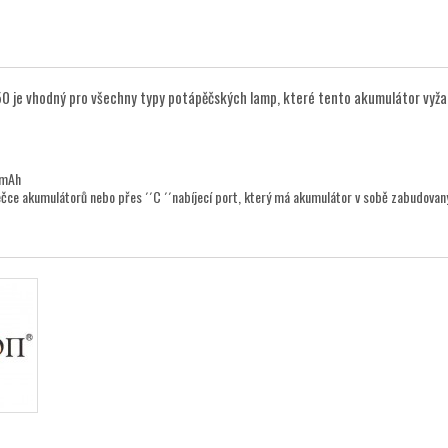
 je vhodný pro všechny typy potápěčských lamp, které tento akumulátor vyžad
 mAh
ječce akumulátorů nebo přes ´´C ´´nabíjecí port, který má akumulátor v sobě zabudova