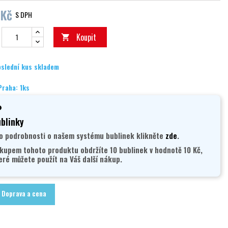
 Kč
S DPH
Koupit

slední kus skladem
Praha: 1ks
blinky
o podrobnosti o našem systému bublinek klikněte
zde
.
kupem tohoto produktu obdržíte 10 bublinek v hodnotě 10 Kč,
eré můžete použít na Váš další nákup.
Doprava a cena