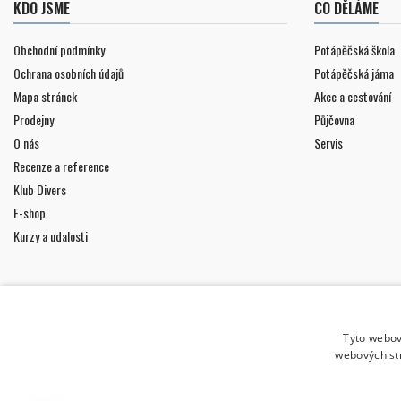
KDO JSME
CO DĚLÁME
Obchodní podmínky
Potápěčská škola
Ochrana osobních údajů
Potápěčská jáma
Mapa stránek
Akce a cestování
Prodejny
Půjčovna
O nás
Servis
Recenze a reference
Klub Divers
E-shop
Kurzy a udalosti
Tyto webov
webových st
ODBĚR NOVINEK