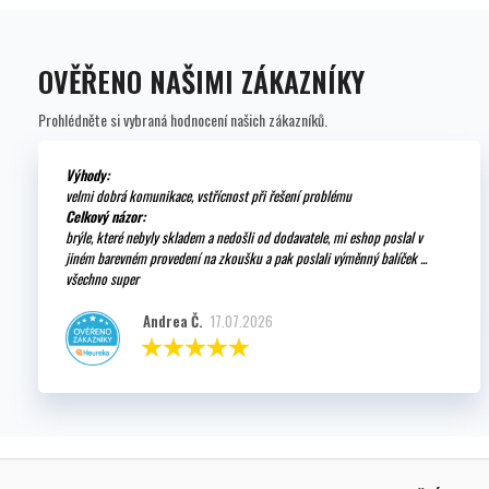
OVĚŘENO NAŠIMI ZÁKAZNÍKY
Prohlédněte si vybraná hodnocení našich zákazníků.
Výhody:
velmi dobrá komunikace, vstřícnost při řešení problému
Celkový názor:
brýle, které nebyly skladem a nedošli od dodavatele, mi eshop poslal v
jiném barevném provedení na zkoušku a pak poslali výměnný balíček ...
všechno super
Andrea Č.
17.07.2026