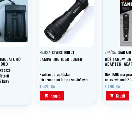
ZNAČKA:
DIVERS DIRECT
ZNAČKA:
GEAR AID
KUMULÁTORŮ
LAMPA D05 1050 LUMEN
NŮŽ TANU™ GRE
 DUO
ADAPTER, GEAR
recenze
Kvalitní potápěčská
Nůž TANU má pevn
látorů
nárazuodolná lampa se slušným
nerezové oceli 30
2 kusy
výkonem 1050 lumen, napájená
proti mořské vod
kací nabíjení
1 520 Kč
1 190 Kč
článkem Li-on 18650.
Koupit
Koupit

