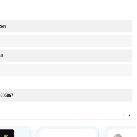
tory
50
2605867
<
>