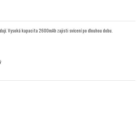
ují. Vysoká kapacita 2600mAh zajisti svícení po dlouhou dobu.
ný