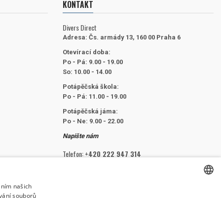
KONTAKT
Divers Direct
Adresa:
Čs. armády 13, 160 00 Praha 6
Otevírací doba:
Po - Pá: 9.00 - 19.00
So: 10.00 - 14.00
Potápěčská škola:
Po - Pá: 11.00 - 19.00
Potápěčská jáma:
Po - Ne: 9.00 - 22.00
Napište nám
Telefon:
+420 222 947 314
E-mail:
info@divers.cz
áním našich
vání souborů
CZECH
SLEDUJTE NÁS
CZECH