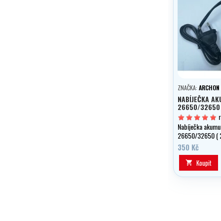
ZNAČKA:
ARCHON
NABÍJEČKA A
26650/32650
Nabíječka akumu
26650/32650 ( 
současně), s indi
350 Kč
LED.
Koupit
