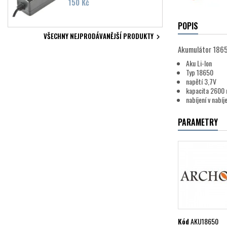
Cena
150 Kč
POPIS
VŠECHNY NEJPRODÁVANĚJŠÍ PRODUKTY

Akumulátor 18650
Aku Li-Ion
Typ 18650
napětí 3,7V
kapacita 2600
nabíjení v nabí
PARAMETRY
Kód
AKU18650