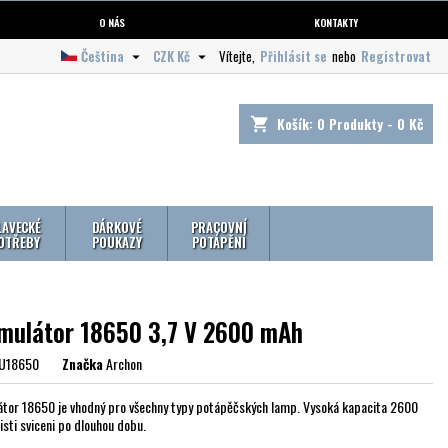
O NÁS
KONTAKTY
Čeština
CZK Kč
Vítejte,
Přihlásit se
nebo
Registrovat


Košík:
0
Produkty - 0 Kč
shopping_cart
LAVECKÉ
DÁRKOVÉ
PRACOVNÍ
OTŘEBY
POUKAZY
POTÁPĚNÍ
mulátor 18650 3,7 V 2600 mAh
U18650
Značka
Archon
tor 18650 je vhodný pro všechny typy potápěčských lamp. Vysoká kapacita 2600
isti sviceni po dlouhou dobu.