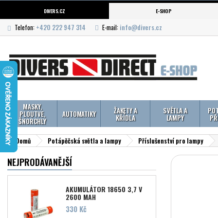
DIVERS.CZ
E-SHOP
Telefon:
+420 222 947 314
E-mail:
info@divers.cz
MASKY,
ŽAKETY A
SVĚTLA A
POT
PLOUTVE,
AUTOMATIKY
KŘÍDLA
LAMPY
PŘ
ŠNORCHLY
Domů
Potápěčská světla a lampy
Příslušenství pro lampy
NEJPRODÁVANĚJŠÍ
AKUMULÁTOR 18650 3,7 V
2600 MAH
Cena
330 Kč