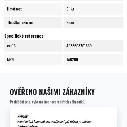
Hmotnost
0.1kg
Tloušťka rukavice
2mm
Specifické reference
ean13
4983608701639
MPN
TA0208
OVĚŘENO NAŠIMI ZÁKAZNÍKY
Prohlédněte si vybraná hodnocení našich zákazníků.
Výhody:
velmi dobrá komunikace, vstřícnost při řešení problému
Celkový názor: