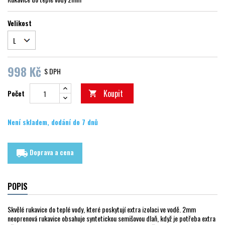
Velikost
998 Kč
S DPH
Koupit
Počet

Není skladem, dodání do 7 dnů
Doprava a cena
local_shipping
POPIS
Skvělé rukavice do teplé vody, které poskytují extra izolaci ve vodě. 2mm
neoprenová rukavice obsahuje syntetickou semišovou dlaň, když je potřeba extra