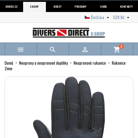
DIVERS.CZ
E-SHOP
KURZY
PRODEJNY
O NÁS
KONTAKTY
Čeština
CZK Kč


0



shopping_cart
Domů
Neopreny a neoprenové doplňky
Neoprenové rukavice
Rukavice
2mm