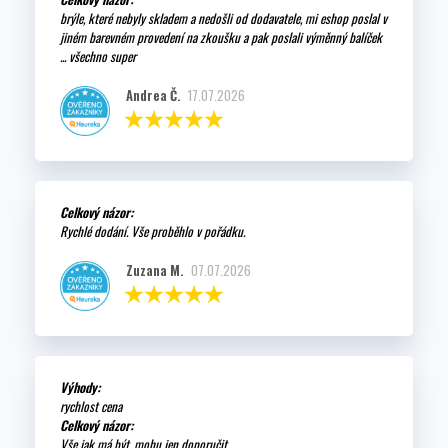
brýle, které nebyly skladem a nedošli od dodavatele, mi eshop poslal v
jiném barevném provedení na zkoušku a pak poslali výměnný balíček
... všechno super
Andrea Č.
17.07.2026
Celkový názor:
Rychlé dodání. Vše proběhlo v pořádku.
Zuzana M.
07.07.2026
Výhody:
rychlost cena
Celkový názor:
Vše jak má být, mohu jen doporučit