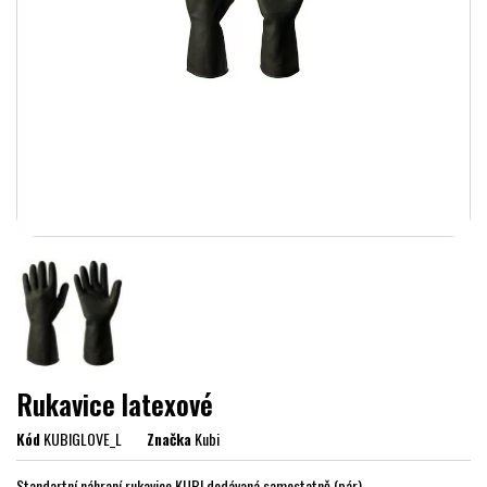
Rukavice latexové
Kód
KUBIGLOVE_L
Značka
Kubi
Standartní náhraní rukavice KUBI dodávaná samostatně (pár)