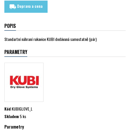
Doprava a cena
local_shipping
POPIS
Standartní náhraní rukavice KUBI dodávaná samostatně (pár)
PARAMETRY
Kód
KUBIGLOVE_L
Skladem
5 ks
Parametry