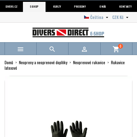
DIVERS.CZ
E-SHOP
KURZY
PRODEJNY
O NÁS
KONTAKTY
Čeština
CZK Kč


0



shopping_cart
Domů
Neopreny a neoprenové doplňky
Neoprenové rukavice
Rukavice
latexové