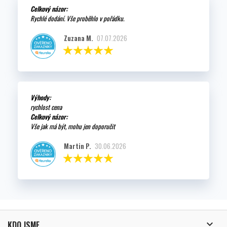
Celkový názor:
Rychlé dodání. Vše proběhlo v pořádku.
Zuzana M.
07.07.2026
Výhody:
rychlost cena
Celkový názor:
Vše jak má být, mohu jen doporučit
Martin P.
30.06.2026

KDO JSME