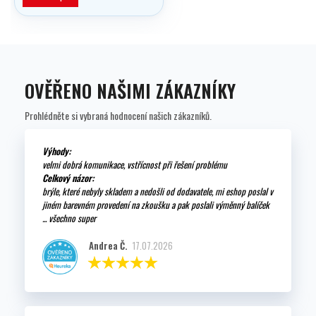
OVĚŘENO NAŠIMI ZÁKAZNÍKY
Prohlédněte si vybraná hodnocení našich zákazníků.
Výhody:
velmi dobrá komunikace, vstřícnost při řešení problému
Celkový názor:
brýle, které nebyly skladem a nedošli od dodavatele, mi eshop poslal v
jiném barevném provedení na zkoušku a pak poslali výměnný balíček
... všechno super
Andrea Č.
17.07.2026