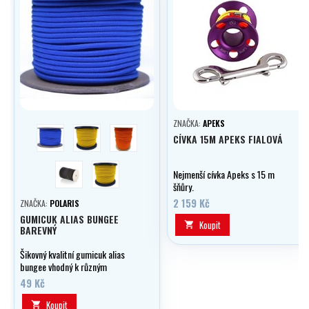
ZNAČKA:
APEKS
modrá
žlutá
Oranžová
CÍVKA 15M APEKS FIALOVÁ
černá
žlutá
Nejmenší cívka Apeks s 15 m
šňůry.
2 159 Kč
ZNAČKA:
POLARIS
GUMICUK ALIAS BUNGEE
Koupit

BAREVNÝ
Šikovný kvalitní gumicuk alias
bungee vhodný k různým
potápěčským úvazkům.
49 Kč
Koupit
