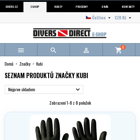
DIVERS.CZ
E-SHOP
KURZY
PRODEJNY
O NÁS
KONTAKTY
Čeština
CZK Kč


0



shopping_cart
Domů
Značky
Kubi
SEZNAM PRODUKTŮ ZNAČKY KUBI
Nejprve skladem

Zobrazení 1-8 z 8 položek