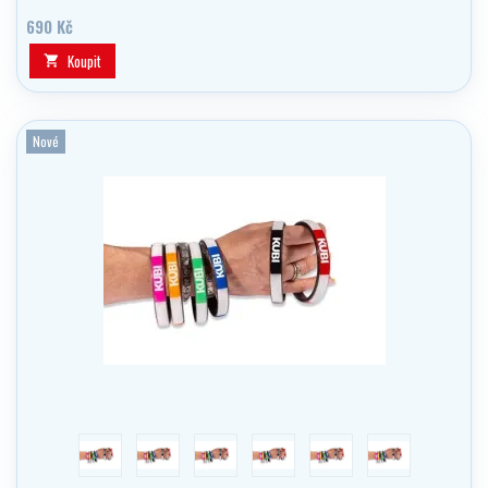
690 Kč
Koupit

Nové
červená
modrá
zelena
růžová
Oranžová
černá