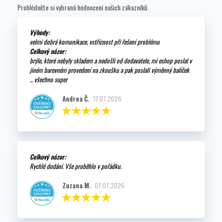
Prohlédněte si vybraná hodnocení našich zákazníků.
Výhody:
velmi dobrá komunikace, vstřícnost při řešení problému
Celkový názor:
brýle, které nebyly skladem a nedošli od dodavatele, mi eshop poslal v
jiném barevném provedení na zkoušku a pak poslali výměnný balíček
... všechno super
Andrea Č.
17.07.2026
Celkový názor:
Rychlé dodání. Vše proběhlo v pořádku.
Zuzana M.
07.07.2026