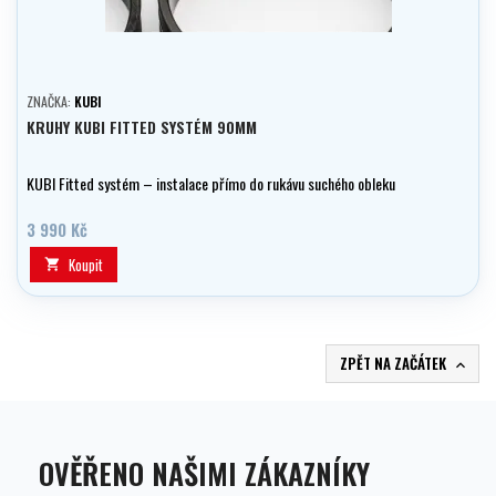
ZNAČKA:
KUBI
KRUHY KUBI FITTED SYSTÉM 90MM
KUBI Fitted systém – instalace přímo do rukávu suchého obleku
3 990 Kč
Koupit

ZPĚT NA ZAČÁTEK

OVĚŘENO NAŠIMI ZÁKAZNÍKY