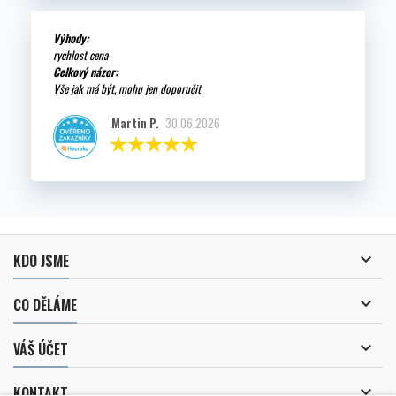
Výhody:
rychlost cena
Celkový názor:
Vše jak má být, mohu jen doporučit
Martin P.
30.06.2026

KDO JSME

CO DĚLÁME

VÁŠ ÚČET

KONTAKT