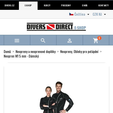
DIVERS.CZ
E-SHOP
KURZY
PRODEJNY
O NÁS
KONTAKTY
Čeština
CZK Kč


0



shopping_cart
Domů
Neopreny a neoprenové doplňky
Neopreny, Obleky pro potápění
Neopren W1 5 mm - Dámský