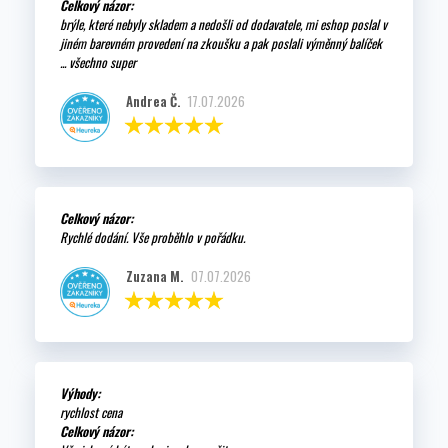
Celkový názor:
brýle, které nebyly skladem a nedošli od dodavatele, mi eshop poslal v
jiném barevném provedení na zkoušku a pak poslali výměnný balíček
... všechno super
Andrea Č.
17.07.2026
Celkový názor:
Rychlé dodání. Vše proběhlo v pořádku.
Zuzana M.
07.07.2026
Výhody:
rychlost cena
Celkový názor: