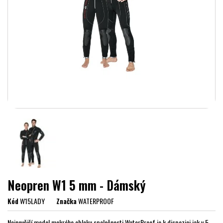
Neopren W1 5 mm - Dámský
Kód
W15LADY
Značka
WATERPROOF
Nejnovější model mokrého obleku společnosti WaterProof je k dispozici jak v 5