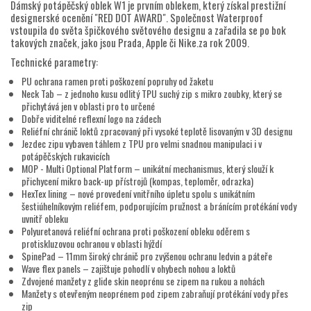
Dámský potápěčský oblek W1 je prvním oblekem, který získal prestižní
designerské ocenění "RED DOT AWARD". Společnost Waterproof
vstoupila do světa špičkového světového designu a zařadila se po bok
takových značek, jako jsou Prada, Apple či Nike.za rok 2009.
Technické parametry:
PU ochrana ramen proti poškození popruhy od žaketu
Neck Tab – z jednoho kusu odlitý TPU suchý zip s mikro zoubky, který se
přichytává jen v oblasti pro to určené
Dobře viditelné reflexní logo na zádech
Reliéfní chránič loktů zpracovaný při vysoké teplotě lisovaným v 3D designu
Jezdec zipu vybaven táhlem z TPU pro velmi snadnou manipulaci i v
potápěčských rukavicích
MOP - Multi Optional Platform – unikátní mechanismus, který slouží k
přichycení mikro back-up přístrojů (kompas, teploměr, odrazka)
HexTex lining – nové provedení vnitřního úpletu spolu s unikátním
šestiúhelníkovým reliéfem, podporujícím pružnost a bránícím protékání vody
uvnitř obleku
Polyuretanová reliéfní ochrana proti poškození obleku oděrem s
protiskluzovou ochranou v oblasti hýždí
SpinePad – 11mm široký chránič pro zvýšenou ochranu ledvin a páteře
Wave flex panels – zajištuje pohodlí v ohybech nohou a loktů
Zdvojené manžety z glide skin neoprénu se zipem na rukou a nohách
Manžety s otevřeným neoprénem pod zipem zabraňují protékání vody přes
zip