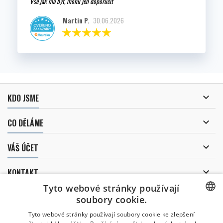
Vše jak má být, mohu jen doporučit
Martin P.
30.06.2026

KDO JSME

CO DĚLÁME

VÁŠ ÚČET

KONTAKT
Tyto webové stránky používají
ODBĚR NOVINEK
soubory cookie.
CZECH
Tyto webové stránky používají soubory cookie ke zlepšení