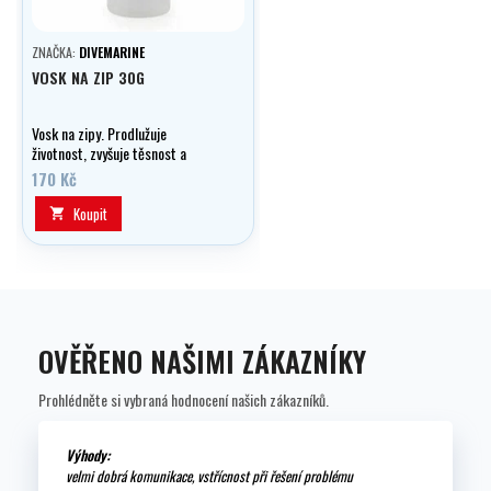
ZNAČKA:
DIVEMARINE
VOSK NA ZIP 30G
Vosk na zipy. Prodlužuje
životnost, zvyšuje těsnost a
lehkost zapínání.
170 Kč
Koupit

OVĚŘENO NAŠIMI ZÁKAZNÍKY
Prohlédněte si vybraná hodnocení našich zákazníků.
Výhody:
velmi dobrá komunikace, vstřícnost při řešení problému