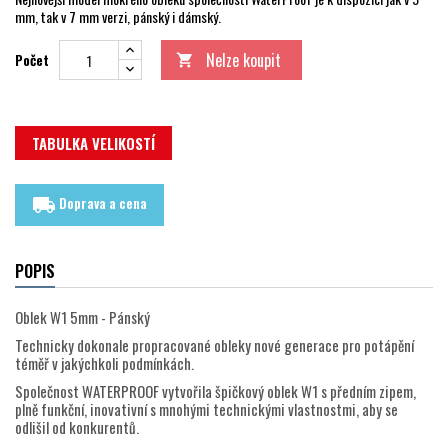
mm, tak v 7 mm verzi, pánský i dámský.
Nelze koupit
Počet

TABULKA VELIKOSTÍ
Doprava a cena
local_shipping
POPIS
Oblek W1 5mm - Pánský
Technicky dokonale propracované obleky nové generace pro potápění
téměř v jakýchkoli podmínkách.
Společnost WATERPROOF vytvořila špičkový oblek W1 s předním zipem,
plně funkční, inovativní s mnohými technickými vlastnostmi, aby se
odlišil od konkurentů.