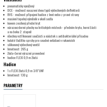
pneumaticky vyvážený
DCE - možnost nasazení dvou typů výdechových deflektorů
RVS - možnost připojení hadice z levé nebo z pravé strany
masivní tepelný výměník v okolí sedla
kovem zesílený přední kryt
nárazuvzdorné plochy na kritických místech - předním krytu, horní části
a na boku 2. stupně
všechny vstřikované součásti a náústek s antibakteriální přísadou
kulaté tlačítko sprchy pro snadné ovládaní v rukavicích
silikonový výdechový ventil
hmotnost: 265 g
žluto-černé výrazné provedení
hadice FLEXI 0,9 m žlutá
Hadice
1 x FLEXI žlutá 0,9 m 3/8"UNF
hmotnost: 130 g
PARAMETRY