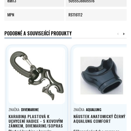
ean13
5055538805516
MPN
RS116112
PODOBNÉ A SOUVISEJÍCÍ PRODUKTY
<
>
ZNAČKA:
DIVEMARINE
ZNAČKA:
AQUALUNG
KARABINA PLASTOVÁ K
NÁUSTEK ANATOMICKÝ ČERNÝ
UCHYCENÍ HADICE - S KOVOVÝM
AQUALUNG COMFORT
ZÁMKEM, DIVEMARINE/SOPRAS