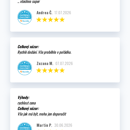
... všechno super
Andrea Č.
17.07.2026
Celkový názor:
Rychlé dodání. Vše proběhlo v pořádku.
Zuzana M.
07.07.2026
Výhody:
rychlost cena
Celkový názor:
Vše jak má být, mohu jen doporučit
Martin P.
30.06.2026