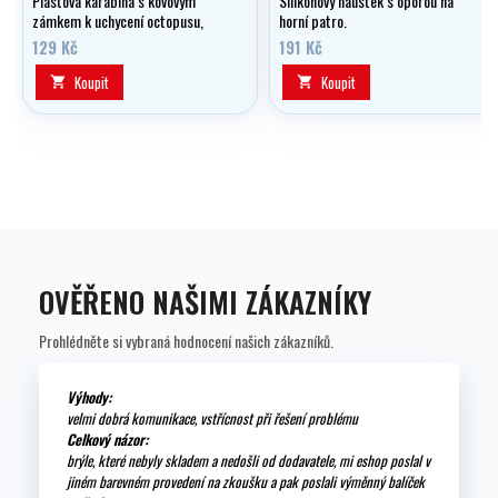
Plastová karabina s kovovým
Silikonový náustek s oporou na
zámkem k uchycení octopusu,
horní patro.
manometru atd. na žaket či
129 Kč
191 Kč
křídlo.
Koupit
Koupit


OVĚŘENO NAŠIMI ZÁKAZNÍKY
Prohlédněte si vybraná hodnocení našich zákazníků.
Výhody:
velmi dobrá komunikace, vstřícnost při řešení problému
Celkový názor:
brýle, které nebyly skladem a nedošli od dodavatele, mi eshop poslal v
jiném barevném provedení na zkoušku a pak poslali výměnný balíček