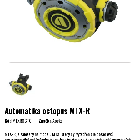
Automatika octopus MTX-R
Kód
MTXROCTO
Značka
Apeks
MTX-R je založený na modelu MTX, který byl vytvořen dle požadavků
experimentální potápěčské jednotky námořnictva Spojených států amerických.