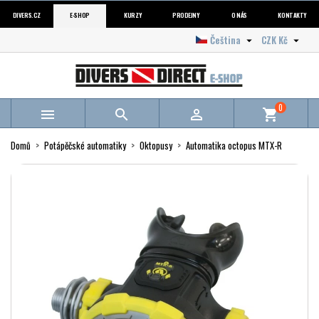
DIVERS.CZ
E-SHOP
KURZY
PRODEJNY
O NÁS
KONTAKTY
Čeština
CZK Kč


0



shopping_cart
Domů
Potápěčské automatiky
Oktopusy
Automatika octopus MTX-R