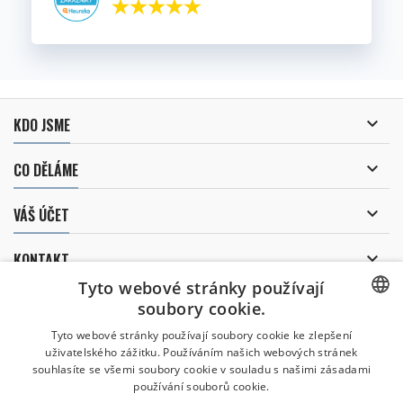

KDO JSME

CO DĚLÁME

VÁŠ ÚČET

KONTAKT
Tyto webové stránky používají
ODBĚR NOVINEK
soubory cookie.
CZECH
Tyto webové stránky používají soubory cookie ke zlepšení
uživatelského zážitku. Používáním našich webových stránek
CZECH
souhlasíte se všemi soubory cookie v souladu s našimi zásadami
Uděluji souhlas se
používání souborů cookie.
zpracováním osobních údajů
.
ENGLISH