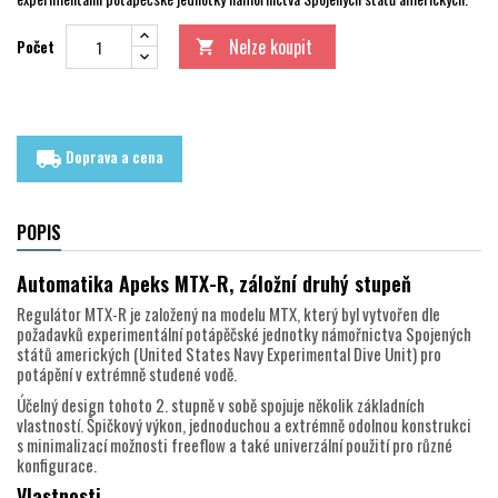
Nelze koupit
Počet

Doprava a cena
local_shipping
POPIS
Automatika Apeks MTX-R, záložní druhý stupeň
Regulátor MTX-R je založený na modelu MTX, který byl vytvořen dle
požadavků experimentální potápěčské jednotky námořnictva Spojených
států amerických (United States Navy Experimental Dive Unit) pro
potápění v extrémně studené vodě.
Účelný design tohoto 2. stupně v sobě spojuje několik základních
vlastností. Špičkový výkon, jednoduchou a extrémně odolnou konstrukci
s minimalizací možnosti freeflow a také univerzální použití pro různé
konfigurace.
Vlastnosti