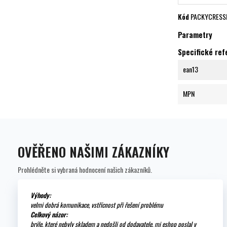
Kód
PACKYCRESS
Parametry
Specifické re
ean13
MPN
OVĚŘENO NAŠIMI ZÁKAZNÍKY
Prohlédněte si vybraná hodnocení našich zákazníků.
Výhody:
velmi dobrá komunikace, vstřícnost při řešení problému
Celkový názor:
brýle, které nebyly skladem a nedošli od dodavatele, mi eshop poslal v