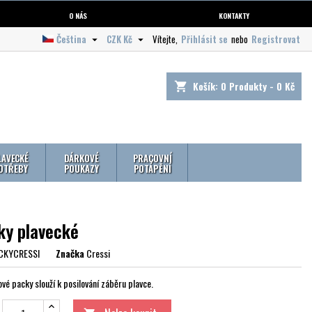
O NÁS
KONTAKTY
Čeština
CZK Kč
Vítejte,
Přihlásit se
nebo
Registrovat


Košík:
0
Produkty - 0 Kč
shopping_cart
LAVECKÉ
DÁRKOVÉ
PRACOVNÍ
OTŘEBY
POUKAZY
POTÁPĚNÍ
ky plavecké
CKYCRESSI
Značka
Cressi
vé packy slouží k posilování záběru plavce.