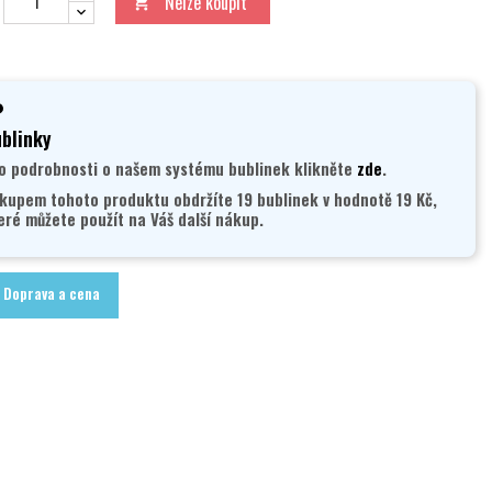
Nelze koupit

blinky
o podrobnosti o našem systému bublinek klikněte
zde
.
kupem tohoto produktu obdržíte 19 bublinek v hodnotě 19 Kč,
eré můžete použít na Váš další nákup.
Doprava a cena