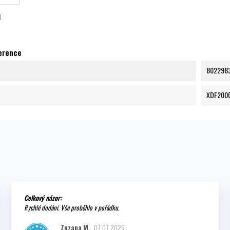
I
ference
802298
XDF200
Celkový názor:
Rychlé dodání. Vše proběhlo v pořádku.
Zuzana M.
07.07.2026