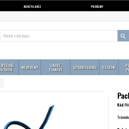
KURZY A AKCE
PRODEJNY

ÁPĚČSKÉ
LAHVE
P
NEOPRÉNY
SPEARFISHING
OSTATNÍ
ÍSTROJE
TLAKOVÉ
P
Pac
Kód
PA
Tréninko