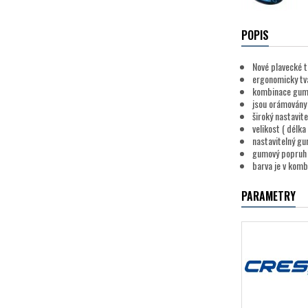
POPIS
Nové plavecké t
ergonomicky tva
kombinace gumy 
jsou orámovány 
široký nastavit
velikost ( délk
nastavitelný g
gumový popruh n
barva je v komb
PARAMETRY