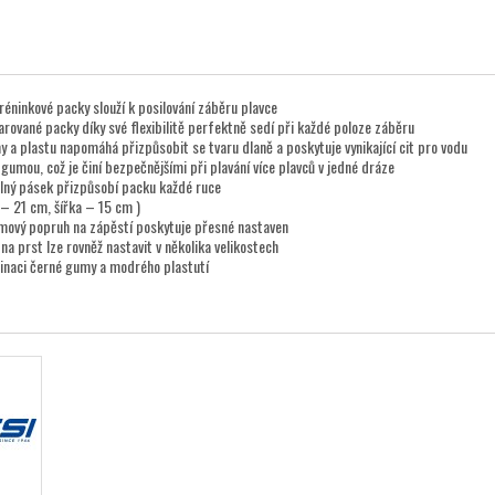
réninkové packy slouží k posilování záběru plavce
rované packy díky své flexibilitě perfektně sedí při každé poloze záběru
a plastu napomáhá přizpůsobit se tvaru dlaně a poskytuje vynikající cit pro vodu
gumou, což je činí bezpečnějšími při plavání více plavců v jedné dráze
elný pásek přizpůsobí packu každé ruce
a – 21 cm, šířka – 15 cm )
umový popruh na zápěstí poskytuje přesné nastaven
a prst lze rovněž nastavit v několika velikostech
inaci černé gumy a modrého plastutí