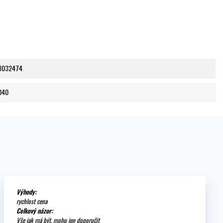
3032474
040
Výhody:
rychlost cena
Celkový názor:
Vše jak má být, mohu jen doporučit