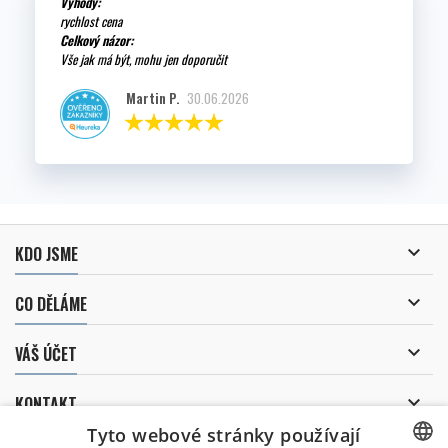
Výhody:
rychlost cena
Celkový názor:
Vše jak má být, mohu jen doporučit
Martin P.
30.06.2026

KDO JSME

CO DĚLÁME

VÁŠ ÚČET

KONTAKT
Tyto webové stránky používají