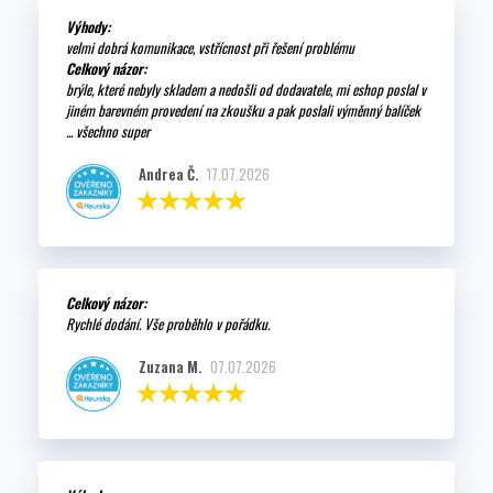
Výhody:
velmi dobrá komunikace, vstřícnost při řešení problému
Celkový názor:
brýle, které nebyly skladem a nedošli od dodavatele, mi eshop poslal v
jiném barevném provedení na zkoušku a pak poslali výměnný balíček
... všechno super
Andrea Č.
17.07.2026
Celkový názor:
Rychlé dodání. Vše proběhlo v pořádku.
Zuzana M.
07.07.2026