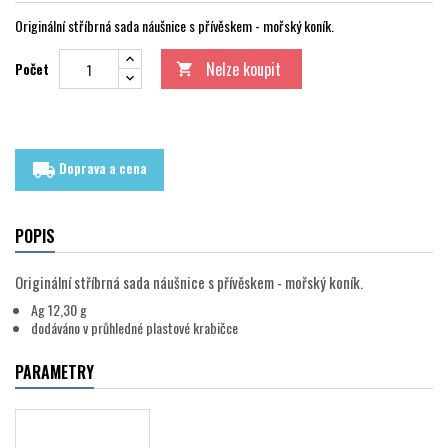
Originální stříbrná sada náušnice s přívěskem - mořský koník.
Nelze koupit
Počet

Doprava a cena
local_shipping
POPIS
Originální stříbrná sada náušnice s přívěskem - mořský koník.
Ag 12,30 g
dodáváno v průhledné plastové krabičce
PARAMETRY