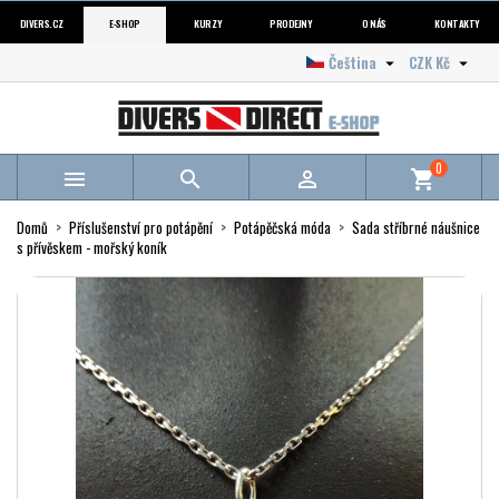
DIVERS.CZ
E-SHOP
KURZY
PRODEJNY
O NÁS
KONTAKTY
Čeština
CZK Kč


0



shopping_cart
Domů
Příslušenství pro potápění
Potápěčská móda
Sada stříbrné náušnice
s přívěskem - mořský koník