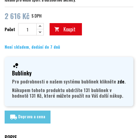
2 616 Kč
S DPH
Koupit
Počet

Není skladem, dodání do 7 dnů
Bublinky
Pro podrobnosti o našem systému bublinek klikněte
zde
.
Nákupem tohoto produktu obdržíte 131 bublinek v
hodnotě 131 Kč, které můžete použít na Váš další nákup.
Doprava a cena
local_shipping
POPIS