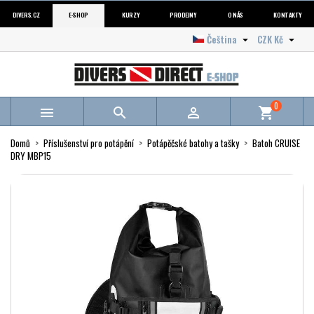
DIVERS.CZ
E-SHOP
KURZY
PRODEJNY
O NÁS
KONTAKTY
Čeština
CZK Kč


0



shopping_cart
Domů
Příslušenství pro potápění
Potápěčské batohy a tašky
Batoh CRUISE
DRY MBP15