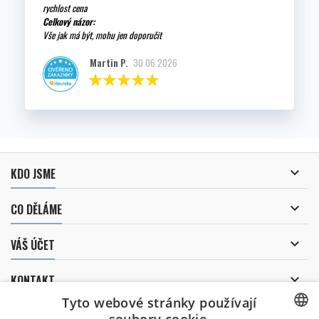
rychlost cena
Celkový názor:
Vše jak má být, mohu jen doporučit
Martin P.
30.06.2026

KDO JSME

CO DĚLÁME

VÁŠ ÚČET

KONTAKT
Tyto webové stránky používají
ODBĚR NOVINEK