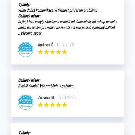
Výhody:
velmi dobrá komunikace, vstřícnost při řešení problému
Celkový názor:
brýle, které nebyly skladem a nedošli od dodavatele, mi eshop poslal v
jiném barevném provedení na zkoušku a pak poslali výměnný balíček
... všechno super
Andrea Č.
17.07.2026
Celkový názor:
Rychlé dodání. Vše proběhlo v pořádku.
Zuzana M.
07.07.2026
Výhody: