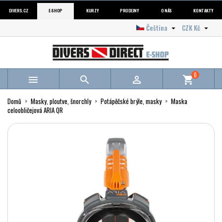
DIVERS.CZ
E-SHOP
KURZY
PRODEJNY
O NÁS
KONTAKTY
Čeština
CZK Kč


0



shopping_cart
Domů
Masky, ploutve, šnorchly
Potápěčské brýle, masky
Maska
celoobličejová ARIA QR