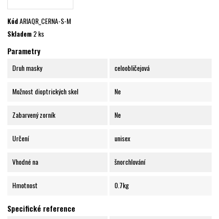
Kód
ARIAQR_CERNA-S-M
Skladem
2 ks
Parametry
Druh masky
celoobličejová
Možnost dioptrických skel
Ne
Zabarvený zorník
Ne
Určení
unisex
Vhodné na
šnorchlování
Hmotnost
0.7kg
Specifické reference