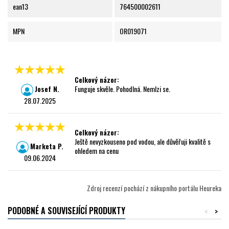
ean13
764500002611
MPN
OR019071
Celkový názor:
Josef N.
Funguje skvěle. Pohodlná. Nemlzi se.
28.07.2025
Celkový názor:
Ještě nevyzkouseno pod vodou, ale důvěřuji kvalitě s
Marketa P.
ohledem na cenu
09.06.2024
Zdroj recenzí pochází z nákupního portálu Heureka
PODOBNÉ A SOUVISEJÍCÍ PRODUKTY
<
>