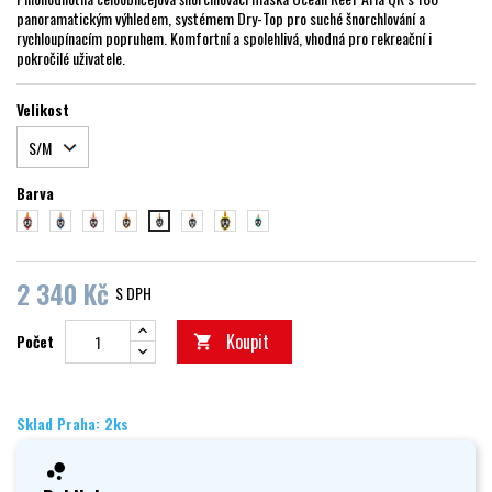
panoramatickým výhledem, systémem Dry-Top pro suché šnorchlování a
rychloupínacím popruhem. Komfortní a spolehlivá, vhodná pro rekreační i
pokročilé uživatele.
Velikost
Barva
červená
modrá
růžová
Oranžová
bílá
žlutá
mint
černá
2 340 Kč
S DPH
Koupit
Počet

Sklad Praha: 2ks