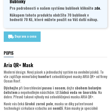
Bublinky
Pro podrobnosti o našem systému bublinek klikněte
zde
.
Nákupem tohoto produktu obdržíte 70 bublinek v
hodnotě 70 Kč, které můžete použít na Váš další nákup.
Doprava a cena
local_shipping
POPIS
Aria QR+ Mask
Moderní design. Nový pásek a jednoduchý systém na uvolnění pásků. To
vše zajišťuje mimořádný
komfort
celoobličejové masky ARIA QR+ od firmy
Ocean Reef.
Dýchejte
při šnorchlování
pusou i nosem
, dejte
sbohem bolavým
čelistem
a nepohodlným náústkům. Už
žádná voda ve šnorchlu
. Na
dobro. Přesně takové výhody má celoobličejová maska ARIA QR+.
Navíc vás čeká
široké zorné pole
, maska se díky patentované
technologii cirkulace vzduchu ani
nemlží
. Rám masky je speciálně