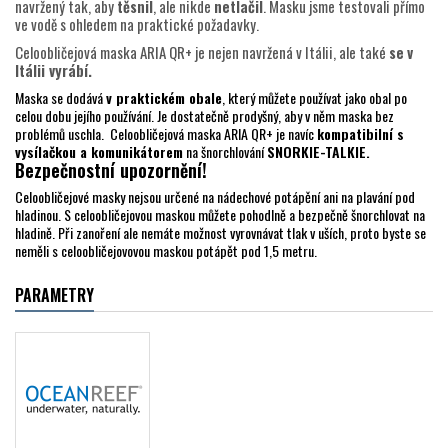
navržený tak, aby
těsnil
, ale nikde
netlačil
. Masku jsme testovali přímo
ve vodě s ohledem na praktické požadavky.
Celoobličejová maska ARIA QR+ je nejen navržená v Itálii, ale také
se
v
Itálii vyrábí.
Maska se dodává
v praktickém obale
, který můžete používat jako obal po
celou dobu jejího používání. Je dostatečně prodyšný, aby v něm maska bez
problémů uschla. Celoobličejová maska ARIA QR+ je navíc
kompatibilní s
vysílačkou a komunikátorem
na šnorchlování
SNORKIE-TALKIE.
Bezpečnostní upozornění!
Celoobličejové masky nejsou určené na nádechové potápění ani na plavání pod
hladinou. S celoobličejovou maskou můžete pohodlně a bezpečně šnorchlovat na
hladině. Při zanoření ale nemáte možnost vyrovnávat tlak v uších, proto byste se
neměli s celoobličejovovou maskou potápět pod 1,5 metru.
PARAMETRY