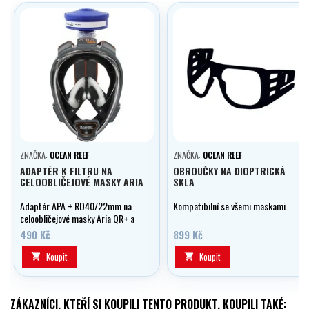
ZNAČKA:
OCEAN REEF
ZNAČKA:
OCEAN REEF
ADAPTÉR K FILTRU NA
OBROUČKY NA DIOPTRICKÁ
CELOOBLIČEJOVÉ MASKY ARIA
SKLA
Adaptér APA + RD40/22mm na
Kompatibilní se všemi maskami.
celoobličejové masky Aria QR+ a
Aria UNO
490 Kč
899 Kč
Koupit
Koupit


ZÁKAZNÍCI, KTEŘÍ SI KOUPILI TENTO PRODUKT, KOUPILI TAKÉ: