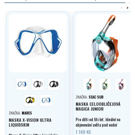
<
>
bílá/modrá
černý silikon/bílá
černý silikon/černá
modrá
zelená
růžová
černý silikon/žlutá
trans/modrá
ZNAČKA:
SEAC SUB
MASKA CELOOBLIČEJOVÁ
MAGICA JUNIOR
ZNAČKA:
MARES
Pro děti od 6ti let. Ideální na
MASKA X-VISION ULTRA
LIQUIDSKIN
objevování světa pod vodní
hladinou.
1 160 Kč