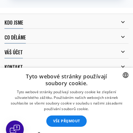

KDO JSME

CO DĚLÁME

VÁŠ ÚČET

KONTAKT
Tyto webové stránky používají
ODBĚR NOVINEK
soubory cookie.
CZECH
Tyto webové stránky používají soubory cookie ke zlepšení
uživatelského zážitku. Používáním našich webových stránek
CZECH
souhlasíte se všemi soubory cookie v souladu s našimi zásadami
Uděluji souhlas se
používání souborů cookie.
zpracováním osobních údajů
.
ENGLISH
VŠE PŘIJMOUT
SLOVAK
SPANISH