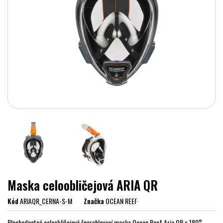
Maska celoobličejová ARIA QR
Kód
ARIAQR_CERNA-S-M
Značka
OCEAN REEF
Plnohodnotná celoobličejová šnorchlovací maska Ocean Reef Aria QR s 180°