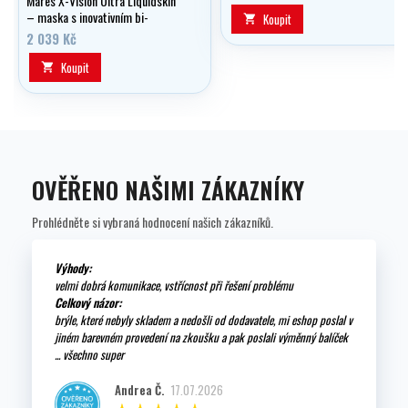
Mares X-Vision Ultra Liquidskin
– maska s inovativním bi-
Koupit

silikonem, rozšířeným zorným
2 039 Kč
polem o 20 %, nízkým objemem
a ergonomickým „X“-páskem.
Koupit

Maximální pohodlí, skvělý výhled a
přizpůsobivý design pro každý
typ obličeje.
OVĚŘENO NAŠIMI ZÁKAZNÍKY
Prohlédněte si vybraná hodnocení našich zákazníků.
Výhody:
velmi dobrá komunikace, vstřícnost při řešení problému
Celkový názor:
brýle, které nebyly skladem a nedošli od dodavatele, mi eshop poslal v
jiném barevném provedení na zkoušku a pak poslali výměnný balíček
... všechno super
Andrea Č.
17.07.2026