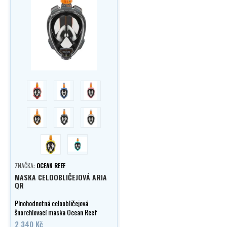
červená
modrá
růžová
Oranžová
černá
bílá
žlutá
mint
ZNAČKA:
OCEAN REEF
MASKA CELOOBLIČEJOVÁ ARIA
QR
Plnohodnotná celoobličejová
šnorchlovací maska Ocean Reef
Aria QR s 180° panoramatickým
2 340 Kč