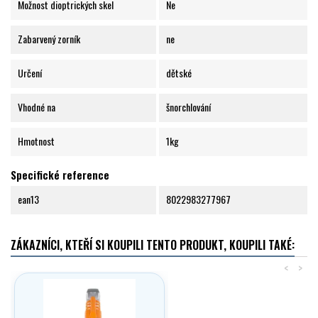
Možnost dioptrických skel
Ne
Zabarvený zorník
ne
Určení
dětské
Vhodné na
šnorchlování
Hmotnost
1kg
Specifické reference
ean13
8022983277967
ZÁKAZNÍCI, KTEŘÍ SI KOUPILI TENTO PRODUKT, KOUPILI TAKÉ:
<
>