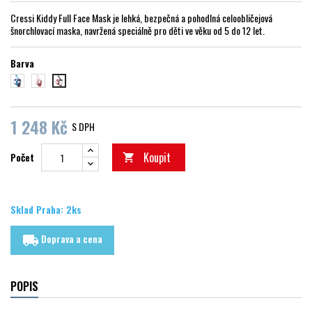
Cressi Kiddy Full Face Mask je lehká, bezpečná a pohodlná celoobličejová
šnorchlovací maska, navržená speciálně pro děti ve věku od 5 do 12 let.
Barva
modrá
růžová
černá
1 248 Kč
S DPH
Koupit
Počet

Sklad Praha: 2ks
Doprava a cena
local_shipping
POPIS