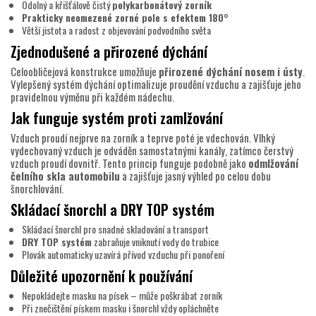
Odolný a křišťálově čistý
polykarbonátový zorník
Prakticky neomezené zorné pole s efektem 180°
Větší jistota a radost z objevování podvodního světa
Zjednodušené a přirozené dýchání
Celoobličejová konstrukce umožňuje
přirozené dýchání nosem i ústy
.
Vylepšený systém dýchání optimalizuje proudění vzduchu a zajišťuje jeho
pravidelnou výměnu při každém nádechu.
Jak funguje systém proti zamlžování
Vzduch proudí nejprve na zorník a teprve poté je vdechován. Vlhký
vydechovaný vzduch je odváděn samostatnými kanály, zatímco čerstvý
vzduch proudí dovnitř. Tento princip funguje podobně jako
odmlžování
čelního skla automobilu
a zajišťuje jasný výhled po celou dobu
šnorchlování.
Skládací šnorchl a DRY TOP systém
Skládací šnorchl pro snadné skladování a transport
DRY TOP systém
zabraňuje vniknutí vody do trubice
Plovák automaticky uzavírá přívod vzduchu při ponoření
Důležité upozornění k používání
Nepokládejte masku na písek – může poškrábat zorník
Při znečištění pískem masku i šnorchl vždy opláchněte