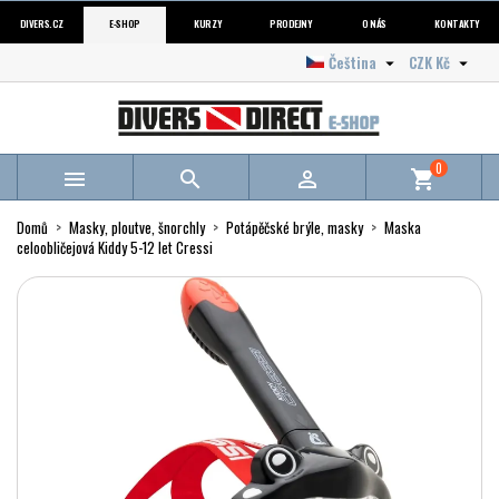
DIVERS.CZ
E-SHOP
KURZY
PRODEJNY
O NÁS
KONTAKTY
Čeština
CZK Kč


0



shopping_cart
Domů
Masky, ploutve, šnorchly
Potápěčské brýle, masky
Maska
celoobličejová Kiddy 5-12 let Cressi