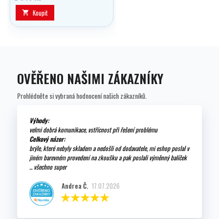
výhledem, systémem Dry-Top pro
suché šnorchlování a
Koupit

rychloupínacím popruhem.
Komfortní a spolehlivá, vhodná
pro rekreační i pokročilé
uživatele.
OVĚŘENO NAŠIMI ZÁKAZNÍKY
Prohlédněte si vybraná hodnocení našich zákazníků.
Výhody:
velmi dobrá komunikace, vstřícnost při řešení problému
Celkový názor:
brýle, které nebyly skladem a nedošli od dodavatele, mi eshop poslal v
jiném barevném provedení na zkoušku a pak poslali výměnný balíček
... všechno super
Andrea Č.
17.07.2026