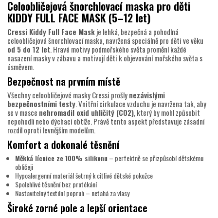
Celoobličejová šnorchlovací maska pro děti
KIDDY FULL FACE MASK (5–12 let)
Cressi Kiddy Full Face Mask
je lehká, bezpečná a pohodlná
celoobličejová šnorchlovací maska, navržená speciálně pro děti ve věku
od 5 do 12 let
. Hravé motivy podmořského světa promění každé
nasazení masky v zábavu a motivují děti k objevování mořského světa s
úsměvem.
Bezpečnost na prvním místě
Všechny celoobličejové masky Cressi prošly
nezávislými
bezpečnostními testy
. Vnitřní cirkulace vzduchu je navržena tak, aby
se v masce
nehromadil oxid uhličitý (CO2)
, který by mohl způsobit
nepohodlí nebo dýchací obtíže. Právě tento aspekt představuje zásadní
rozdíl oproti levnějším modelům.
Komfort a dokonalé těsnění
Měkká lícnice ze 100% silikonu
– perfektně se přizpůsobí dětskému
obličeji
Hypoalergenní materiál šetrný k citlivé dětské pokožce
Spolehlivé těsnění bez protékání
Nastavitelný textilní popruh – netahá za vlasy
Široké zorné pole a lepší orientace