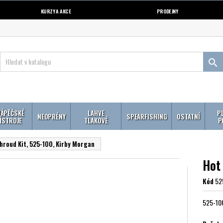
KURZY A AKCE
PRODEJNY

ÁPĚČSKÉ
LAHVE
P
NEOPRÉNY
SPEARFISHING
OSTATNÍ
ÍSTROJE
TLAKOVÉ
P
hroud Kit, 525-100, Kirby Morgan
Hot
Kód
52
525-100