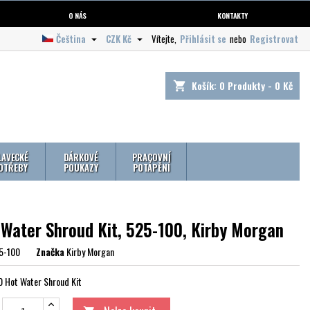
O NÁS
KONTAKTY
Čeština
CZK Kč
Vítejte,
Přihlásit se
nebo
Registrovat


Košík:
0
Produkty - 0 Kč
shopping_cart
LAVECKÉ
DÁRKOVÉ
PRACOVNÍ
OTŘEBY
POUKAZY
POTÁPĚNÍ
 Water Shroud Kit, 525-100, Kirby Morgan
5-100
Značka
Kirby Morgan
 Hot Water Shroud Kit