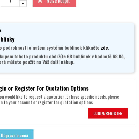
Nelze koupit

blinky
o podrobnosti o našem systému bublinek klikněte
zde
.
kupem tohoto produktu obdržíte 68 bublinek v hodnotě 68 Kč,
eré můžete použít na Váš další nákup.
gin or Register For Quotation Options
you would like to request a quotation, or have specific needs, please
in to your account or register for quotation options.
LOGIN/REGISTER
Doprava a cena