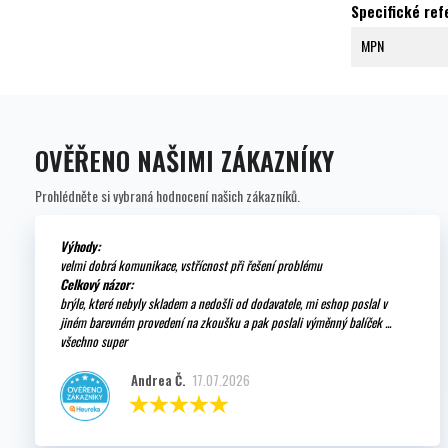
Specifické re
MPN
OVĚŘENO NAŠIMI ZÁKAZNÍKY
Prohlédněte si vybraná hodnocení našich zákazníků.
Výhody:
velmi dobrá komunikace, vstřícnost při řešení problému
Celkový názor:
brýle, které nebyly skladem a nedošli od dodavatele, mi eshop poslal v
jiném barevném provedení na zkoušku a pak poslali výměnný balíček ...
všechno super
Andrea Č.
17.07.2026