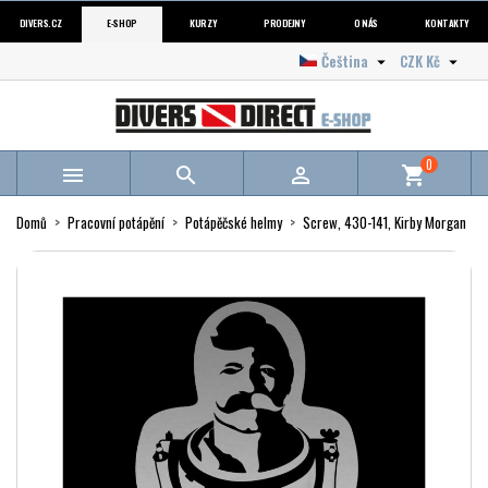
DIVERS.CZ
E-SHOP
KURZY
PRODEJNY
O NÁS
KONTAKTY
Čeština
CZK Kč


0



shopping_cart
Domů
Pracovní potápění
Potápěčské helmy
Screw, 430-141, Kirby Morgan