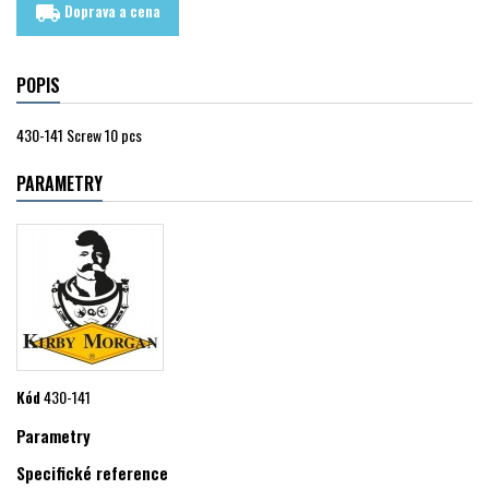
Doprava a cena
local_shipping
POPIS
430-141 Screw 10 pcs
PARAMETRY
Kód
430-141
Parametry
Specifické reference