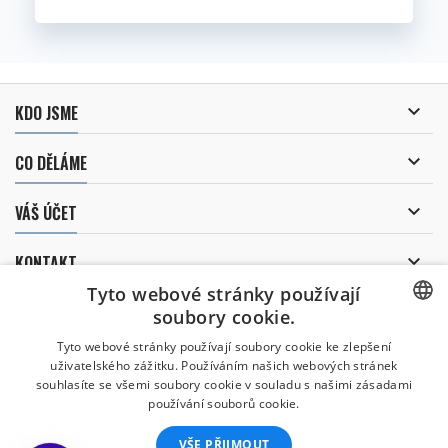

KDO JSME

CO DĚLÁME

VÁŠ ÚČET

KONTAKT
Tyto webové stránky používají
ODBĚR NOVINEK
soubory cookie.
CZECH
Tyto webové stránky používají soubory cookie ke zlepšení
uživatelského zážitku. Používáním našich webových stránek
CZECH
souhlasíte se všemi soubory cookie v souladu s našimi zásadami
Uděluji souhlas se
používání souborů cookie.
zpracováním osobních údajů
.
ENGLISH
VŠE PŘIJMOUT
SLOVAK