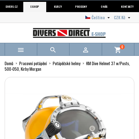
DIVERS.CZ
E-SHOP
KURZY
PRODEJNY
O NÁS
KONTAKTY
Čeština
CZK Kč


0



shopping_cart
Domů
Pracovní potápění
Potápěčské helmy
KM Dive Helmet 37 w/Posts,
500-050, Kirby Morgan