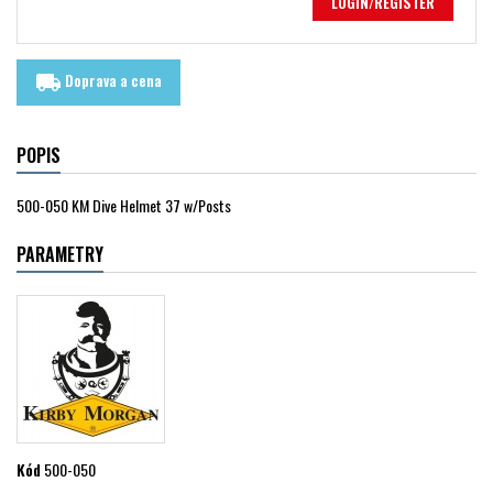
LOGIN/REGISTER
Doprava a cena
local_shipping
POPIS
500-050 KM Dive Helmet 37 w/Posts
PARAMETRY
Kód
500-050