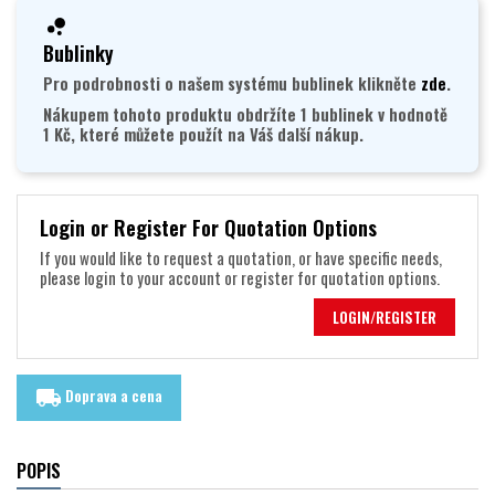
Bublinky
Pro podrobnosti o našem systému bublinek klikněte
zde
.
Nákupem tohoto produktu obdržíte 1 bublinek v hodnotě
1 Kč, které můžete použít na Váš další nákup.
Login or Register For Quotation Options
If you would like to request a quotation, or have specific needs,
please login to your account or register for quotation options.
LOGIN/REGISTER
Doprava a cena
local_shipping
POPIS