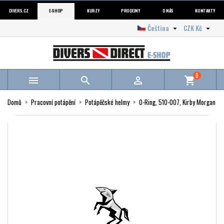
DIVERS.CZ
E-SHOP
KURZY
PRODEJNY
O NÁS
KONTAKTY
Čeština
CZK Kč


0



shopping_cart
Domů
Pracovní potápění
Potápěčské helmy
O-Ring, 510-007, Kirby Morgan