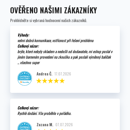
OVĚŘENO NAŠIMI ZÁKAZNÍKY
Prohlédněte si vybraná hodnocení našich zákazníků.
Výhody:
velmi dobrá komunikace, vstřícnost při řešení problému
Celkový názor:
brýle, které nebyly skladem a nedošli od dodavatele, mi eshop poslal v
jiném barevném provedení na zkoušku a pak poslali výměnný balíček
... všechno super
Andrea Č.
17.07.2026
Celkový názor:
Rychlé dodání. Vše proběhlo v pořádku.
Zuzana M.
07.07.2026