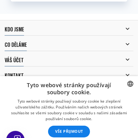

KDO JSME

CO DĚLÁME

VÁŠ ÚČET

KONTAKT
Tyto webové stránky používají
ODBĚR NOVINEK
soubory cookie.
CZECH
Tyto webové stránky používají soubory cookie ke zlepšení
uživatelského zážitku. Používáním našich webových stránek
CZECH
souhlasíte se všemi soubory cookie v souladu s našimi zásadami
Uděluji souhlas se
používání souborů cookie.
zpracováním osobních údajů
.
ENGLISH
VŠE PŘIJMOUT
SLOVAK