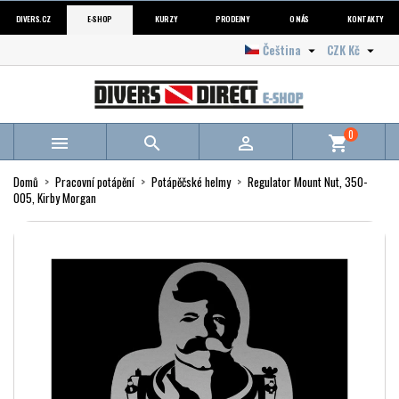
DIVERS.CZ
E-SHOP
KURZY
PRODEJNY
O NÁS
KONTAKTY
Čeština
CZK Kč


0



shopping_cart
Domů
Pracovní potápění
Potápěčské helmy
Regulator Mount Nut, 350-
005, Kirby Morgan