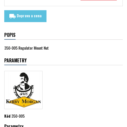
Doprava a cena
local_shipping
POPIS
350-005 Regulator Mount Nut
PARAMETRY
Kód
350-005
Parametry