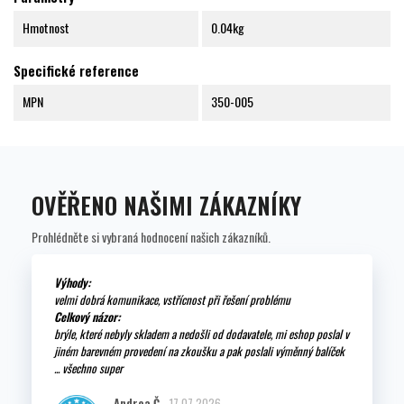
Hmotnost
0.04kg
Specifické reference
MPN
350-005
OVĚŘENO NAŠIMI ZÁKAZNÍKY
Prohlédněte si vybraná hodnocení našich zákazníků.
Výhody:
velmi dobrá komunikace, vstřícnost při řešení problému
Celkový názor:
brýle, které nebyly skladem a nedošli od dodavatele, mi eshop poslal v
jiném barevném provedení na zkoušku a pak poslali výměnný balíček
... všechno super
Andrea Č.
17.07.2026