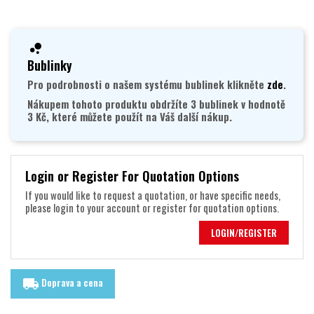
Bublinky
Pro podrobnosti o našem systému bublinek klikněte
zde
.
Nákupem tohoto produktu obdržíte 3 bublinek v hodnotě
3 Kč, které můžete použít na Váš další nákup.
Login or Register For Quotation Options
If you would like to request a quotation, or have specific needs,
please login to your account or register for quotation options.
LOGIN/REGISTER
Doprava a cena
local_shipping