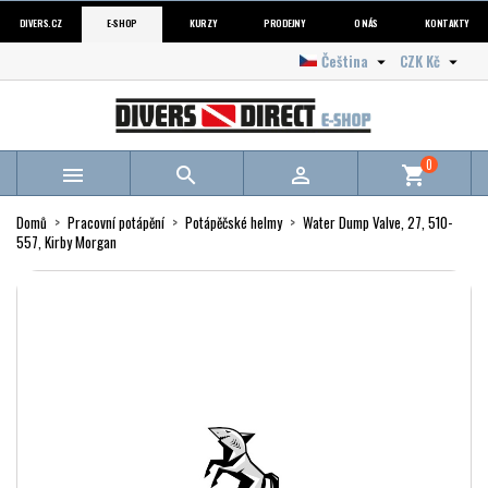
DIVERS.CZ
E-SHOP
KURZY
PRODEJNY
O NÁS
KONTAKTY
Čeština
CZK Kč


0



shopping_cart
Domů
Pracovní potápění
Potápěčské helmy
Water Dump Valve, 27, 510-
557, Kirby Morgan