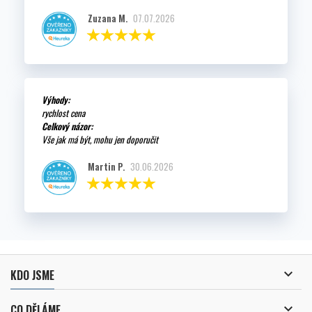
Zuzana M.
07.07.2026
Výhody:
rychlost cena
Celkový názor:
Vše jak má být, mohu jen doporučit
Martin P.
30.06.2026

KDO JSME

CO DĚLÁME