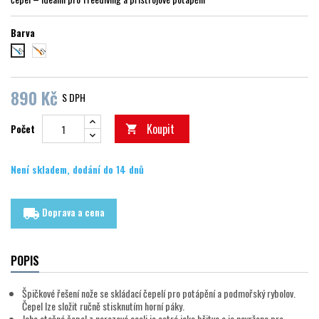
Barva
Oranžová
modrá
890 Kč
S DPH
Koupit
Počet

Není skladem, dodání do 14 dnů
Doprava a cena
local_shipping
POPIS
Špičkové řešení nože se skládací čepelí pro potápění a podmořský rybolov.
Čepel lze složit ručně stisknutím horní páky.
Jeho otočná čepel z nerezové oceli je ostrá jako břitva a je navržena pro