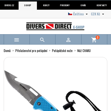
DIVERS.CZ
E-SHOP
KURZY
PRODEJNY
O NÁS
KONTAKTY
Čeština
CZK Kč


0



shopping_cart
Domů
Příslušenství pro potápění
Potápěčské nože
Nůž CHAKU