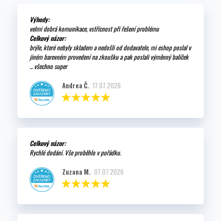
Výhody:
velmi dobrá komunikace, vstřícnost při řešení problému
Celkový názor:
brýle, které nebyly skladem a nedošli od dodavatele, mi eshop poslal v
jiném barevném provedení na zkoušku a pak poslali výměnný balíček
... všechno super
Andrea Č.
17.07.2026
Celkový názor:
Rychlé dodání. Vše proběhlo v pořádku.
Zuzana M.
07.07.2026