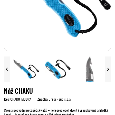


Nůž CHAKU
Kód
CHAKU_MODRA
Značka
Cressi-sub s.p.a.
Cressi podvodní potápěčský nůž – nerezová ocel, dvojitá vroubkovaná a hladká
čepel – ideální pro freediving a přístrojové potápění