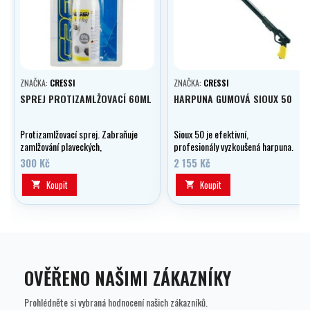
ZNAČKA:
CRESSI
ZNAČKA:
CRESSI
SPREJ PROTIZAMLŽOVACÍ 60ML
HARPUNA GUMOVÁ SIOUX 50
Protizamlžovací sprej. Zabraňuje
Sioux 50 je efektivní,
zamlžování plaveckých,
profesionály vyzkoušená harpuna.
potápěčských i klasických brýlí a
300 Kč
2 155 Kč
masek.
Koupit
Koupit


OVĚŘENO NAŠIMI ZÁKAZNÍKY
Prohlédněte si vybraná hodnocení našich zákazníků.