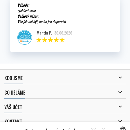
Výhody:
rychlost cena
Celkový názor:
Vše jak má být, mohu jen doporučit
Martin P.
30.06.2026

KDO JSME

CO DĚLÁME

VÁŠ ÚČET

KONTAKT