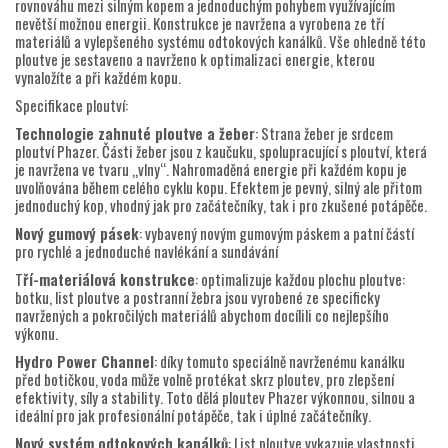
rovnováhu mezi silným kopem a jednoduchým pohybem využívajícím
nevětší možnou energii. Konstrukce je navržena a vyrobena ze tří
materiálů a vylepšeného systému odtokových kanálků. Vše ohledně této
ploutve je sestaveno a navrženo k optimalizaci energie, kterou
vynaložíte a při každém kopu.
Specifikace ploutví:
Technologie zahnuté ploutve a žeber
: Strana žeber je srdcem
ploutví Phazer. Části žeber jsou z kaučuku, spolupracující s ploutví, která
je navržena ve tvaru „vlny“. Nahromaděná energie při každém kopu je
uvolňována během celého cyklu kopu. Efektem je pevný, silný ale přitom
jednoduchý kop, vhodný jak pro začátečníky, tak i pro zkušené potápěče.
Nový gumový pásek
: vybavený novým gumovým páskem a patní částí
pro rychlé a jednoduché navlékání a sundávání
T
ří-materiálová konstrukce
: optimalizuje každou plochu ploutve:
botku, list ploutve a postranní žebra jsou vyrobené ze specificky
navržených a pokročilých materiálů abychom docílili co nejlepšího
výkonu.
Hydro Power Channel
: díky tomuto speciálně navrženému kanálku
před botičkou, voda může volně protékat skrz ploutev, pro zlepšení
efektivity, síly a stability. Toto dělá ploutev Phazer výkonnou, silnou a
ideální pro jak profesionální potápěče, tak i úplné začátečníky.
Nový systém odtokových kanálků
: List ploutve vykazuje vlastnosti