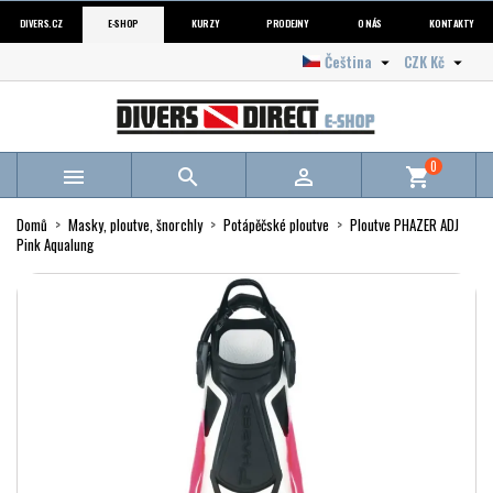
DIVERS.CZ
E-SHOP
KURZY
PRODEJNY
O NÁS
KONTAKTY
Čeština
CZK Kč


0



shopping_cart
Domů
Masky, ploutve, šnorchly
Potápěčské ploutve
Ploutve PHAZER ADJ
Pink Aqualung