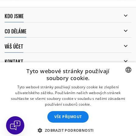

KDO JSME

CO DĚLÁME

VÁŠ ÚČET

KONTAKT
Tyto webové stránky používají
ODBĚR NOVINEK
soubory cookie.
CZECH
Tyto webové stránky používají soubory cookie ke zlepšení
uživatelského zážitku. Používáním našich webových stránek
CZECH
souhlasíte se všemi soubory cookie v souladu s našimi zásadami
Uděluji souhlas se
používání souborů cookie.
zpracováním osobních údajů
.
ENGLISH
VŠE PŘIJMOUT
SLOVAK
SPANISH
ZOBRAZIT PODROBNOSTI
© Copyright 2026 Divers Direct Praha. Všechna práva vyhrazena.