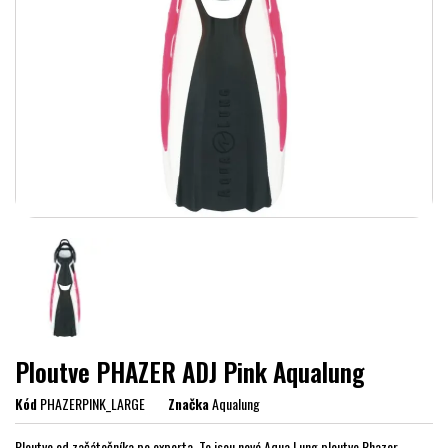
Ploutve PHAZER ADJ Pink Aqualung
Kód
PHAZERPINK_LARGE
Značka
Aqualung
Ploutve od začátečníka po experta. To jsou nové Aqua Lung ploutve Phazer