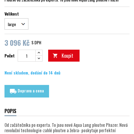
Velikost
3 096 Kč
S DPH
Koupit
Počet

Není skladem, dodání do 14 dnů
Doprava a cena
local_shipping
POPIS
Od začátečníka po experta. To jsou nové Aqua Lung ploutve Phazer. Nová
revoluční technologie-zahlé ploutve a žebra- poskytuje perfektní