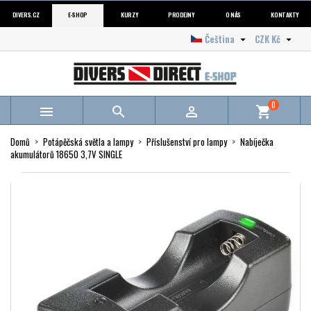
DIVERS.CZ
E-SHOP
KURZY
PRODEJNY
O NÁS
KONTAKTY
Čeština
CZK Kč


0



shopping_cart
Domů
Potápěčská světla a lampy
Příslušenství pro lampy
Nabíječka
akumulátorů 18650 3,7V SINGLE