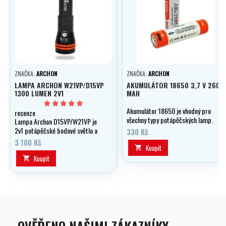
ZNAČKA:
ARCHON
ZNAČKA:
ARCHON
LAMPA ARCHON W21VP/D15VP
AKUMULÁTOR 18650 3,7 V 2600
1300 LUMEN 2V1
MAH
Akumulátor 18650 je vhodný pro
recenze
všechny typy potápěčských lamp.
Lampa Archon D15VP/W21VP je
Vysoká kapacita 2600 mAh
2v1 potápěčské bodové světlo a
330 Kč
zajisti sviceni po dlouhou dobu.
zároveň video světlo.
3 100 Kč
Koupit

Koupit
