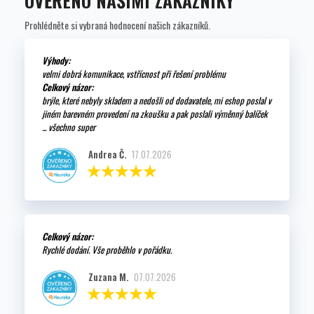
OVĚŘENO NAŠIMI ZÁKAZNÍKY
Prohlédněte si vybraná hodnocení našich zákazníků.
Výhody:
velmi dobrá komunikace, vstřícnost při řešení problému
Celkový názor:
brýle, které nebyly skladem a nedošli od dodavatele, mi eshop poslal v
jiném barevném provedení na zkoušku a pak poslali výměnný balíček
... všechno super
Andrea Č.
17.07.2026
Celkový názor:
Rychlé dodání. Vše proběhlo v pořádku.
Zuzana M.
07.07.2026