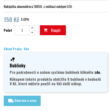
Nabíječka akumulátoru 18650, s indikací nabíjení LED.
150 Kč
S DPH
Koupit
Počet

Sklad Praha: 4ks
Bublinky
Pro podrobnosti o našem systému bublinek klikněte
zde
.
Nákupem tohoto produktu obdržíte 8 bublinek v hodnotě
8 Kč, které můžete použít na Váš další nákup.
Doprava a cena
local_shipping