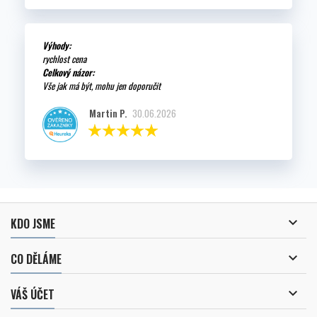
Výhody:
rychlost cena
Celkový názor:
Vše jak má být, mohu jen doporučit
Martin P.
30.06.2026

KDO JSME

CO DĚLÁME

VÁŠ ÚČET