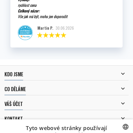
rychlost cena
Celkový názor:
Vše jak má být, mohu jen doporučit
Martin P.
30.06.2026

KDO JSME

CO DĚLÁME

VÁŠ ÚČET

KONTAKT
Tyto webové stránky používají