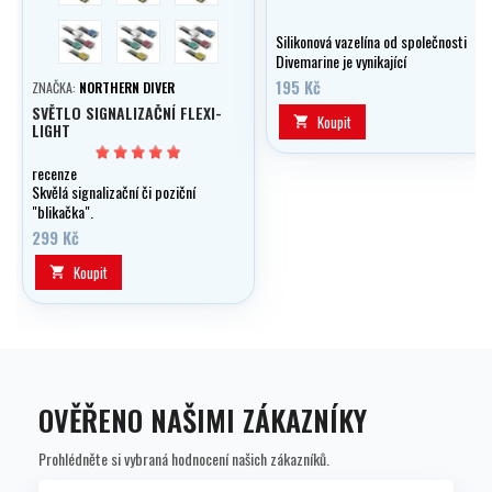
bílá
žlutá
multicolor
Silikonová vazelína od společnosti
Divemarine je vynikající
prostředek na promazávání a
195 Kč
ZNAČKA:
NORTHERN DIVER
konzervaci Vaší výstroje.
SVĚTLO SIGNALIZAČNÍ FLEXI-
Koupit

LIGHT
recenze
Skvělá signalizační či poziční
"blikačka".
299 Kč
Koupit

OVĚŘENO NAŠIMI ZÁKAZNÍKY
Prohlédněte si vybraná hodnocení našich zákazníků.