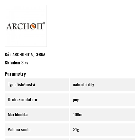
Kód
ARCHOND1A_CERNA
Skladem
3 ks
Parametry
Typ příslušenství
náhradní díly
Druh akumulátoru
jiný
Max.hloubka
100m
Váha na suchu
31g