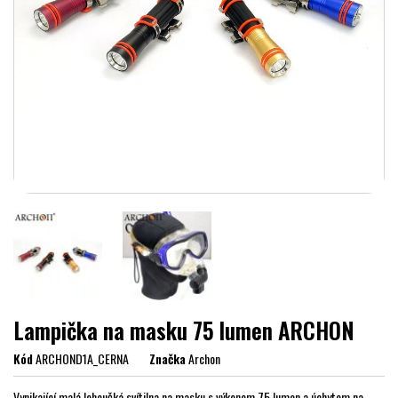
Lampička na masku 75 lumen ARCHON
Kód
ARCHOND1A_CERNA
Značka
Archon
Vynikající malá lehoučká svítilna na masku s výkonem 75 lumen a úchytem na