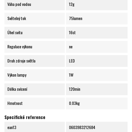
Váha pod vodou
12g
Světelný tok
75lumen
Úhel svitu
16st
Regulace výkonu
ne
Druh zdroje světla
LED
Výkon lampy
1W
Délka svícení
120min
Hmotnost
0.03kg
Specifické reference
ean13
0603983212684