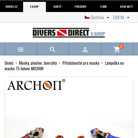
DIVERS.CZ
E-SHOP
KURZY
PRODEJNY
O NÁS
KONTAKTY
Čeština
CZK Kč


0



shopping_cart
Domů
Masky, ploutve, šnorchly
Příslušenství pro masky
Lampička na
masku 75 lumen ARCHON