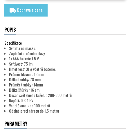
Doprava a cena
local_shipping
POPIS
Specifikace
Svítilna na masku.
Zapínání otočením hlavy.
1x AAA baterie 1.5 V.
Svítivost: 75 lm.
Hmotnost: 31 g včetně baterie.
Průměr hlavice : 13 mm
Délka trubky: 78 mm
Průměr trubky : 14mm
Délka šňůrky : 16 cm
Dosah světelného kuželu : 200-300 metrů
Napětí: 0.8-1.5V
Vodotěsnost: do 100 metrů
Odolné proti nárazu do 1,5 metru
PARAMETRY