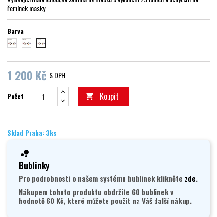
řemínek masky.
Barva
červená
modrá
black
1 200 Kč
S DPH
Koupit
Počet

Sklad Praha: 3ks
Bublinky
Pro podrobnosti o našem systému bublinek klikněte
zde
.
Nákupem tohoto produktu obdržíte 60 bublinek v
hodnotě 60 Kč, které můžete použít na Váš další nákup.