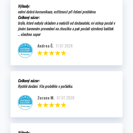
Výhody:
velmi dobrá komunikace, vstřícnost při řešení problému
Celkový názor:
brýle, které nebyly skladem a nedošli od dodavatele, mi eshop poslal v
jiném barevném provedení na zkoušku a pak poslali výměnný balíček
... všechno super
Andrea Č.
17.07.2026
Celkový názor:
Rychlé dodání. Vše proběhlo v pořádku.
Zuzana M.
07.07.2026
Výhody: