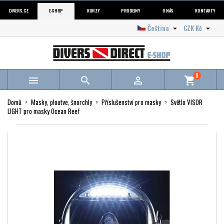
DIVERS.CZ
E-SHOP
KURZY
PRODEJNY
O NÁS
KONTAKTY
Čeština
CZK Kč


0



shopping_cart
Domů
Masky, ploutve, šnorchly
Příslušenství pro masky
Světlo VISOR
LIGHT pro masky Ocean Reef