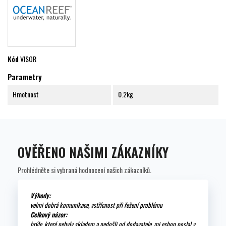
Kód
VISOR
Parametry
Hmotnost
0.2kg
OVĚŘENO NAŠIMI ZÁKAZNÍKY
Prohlédněte si vybraná hodnocení našich zákazníků.
Výhody:
velmi dobrá komunikace, vstřícnost při řešení problému
Celkový názor:
brýle, které nebyly skladem a nedošli od dodavatele, mi eshop poslal v