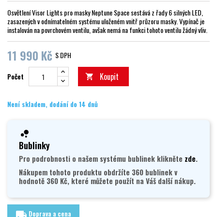
Osvětlení Visor Lights pro masky Neptune Space sestává z řady 6 silných LED,
zasazených v odnímatelném systému uloženém vnitř průzoru masky. Vypínač je
instalován na povrchovém ventilu, avšak nemá na funkci tohoto ventilu žádný vliv.
11 990 Kč
S DPH
Koupit
Počet

Není skladem, dodání do 14 dnů
Bublinky
Pro podrobnosti o našem systému bublinek klikněte
zde
.
Nákupem tohoto produktu obdržíte 360 bublinek v
hodnotě 360 Kč, které můžete použít na Váš další nákup.
Doprava a cena
local_shipping