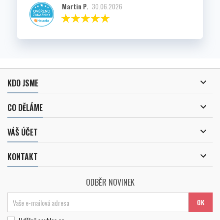
Martin P.
30.06.2026

KDO JSME

CO DĚLÁME

VÁŠ ÚČET

KONTAKT
ODBĚR NOVINEK