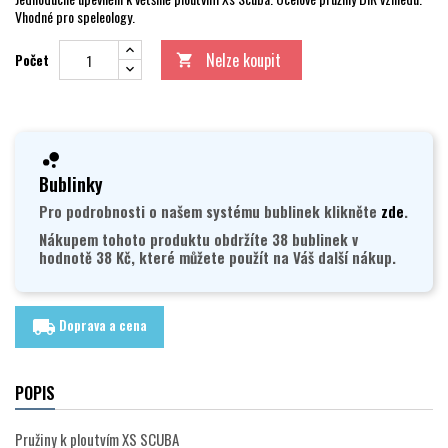
Vhodné pro speleology.
Nelze koupit
Počet

Bublinky
Pro podrobnosti o našem systému bublinek klikněte
zde
.
Nákupem tohoto produktu obdržíte 38 bublinek v
hodnotě 38 Kč, které můžete použít na Váš další nákup.
Doprava a cena
local_shipping
POPIS
Pružiny k ploutvím XS SCUBA