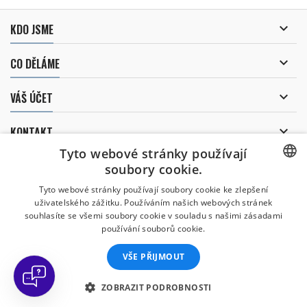

KDO JSME

CO DĚLÁME

VÁŠ ÚČET

KONTAKT
Tyto webové stránky používají
ODBĚR NOVINEK
soubory cookie.
CZECH
Tyto webové stránky používají soubory cookie ke zlepšení
uživatelského zážitku. Používáním našich webových stránek
CZECH
souhlasíte se všemi soubory cookie v souladu s našimi zásadami
Uděluji souhlas se
používání souborů cookie.
zpracováním osobních údajů
.
ENGLISH
VŠE PŘIJMOUT
SLOVAK
SPANISH
ZOBRAZIT PODROBNOSTI
© Copyright 2026 Divers Direct Praha. Všechna práva vyhrazena.
GERMAN