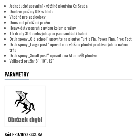
Jednoduché upevnění k většině ploutvím Xs Scuba
Ocelové pružiny DIR vzhledu
Vhodné pro speleology
Omezené přetížení pružin
Heavy-duty popruh z nylonu kolem pružiny
Tři druhy 316 ocelových spon jsou součástí balení
Druh spony „Old school“ upevníte na ploutve Turtle Fin, Power Finn, Frog Foot
Druh spony „Large post“ upevníte na většinu ploutví prodávaných na našem
trhu
Druh spony „Small post“ upevníte na Atomic® ploutve
Velikosti pružin: 8“, 10“, 12“
PARAMETRY
Kód
PRUZINYXSSCUBA