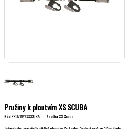
Pružiny k ploutvím XS SCUBA
Kód
PRUZINYXSSCUBA
Značka
XS Scuba
Jednoduché upevnění k většině ploutvím Xs Scuba. Ocelové pružiny DIR vzhledu.