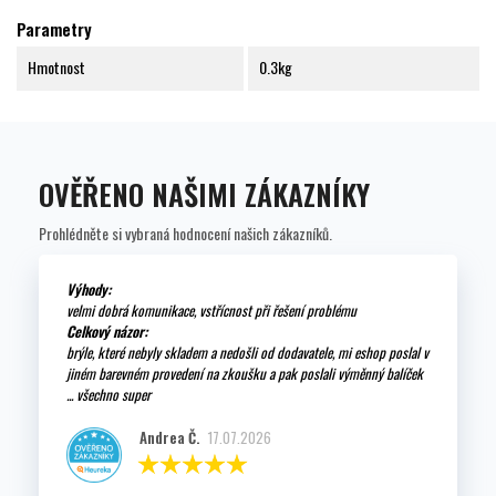
Parametry
Hmotnost
0.3kg
OVĚŘENO NAŠIMI ZÁKAZNÍKY
Prohlédněte si vybraná hodnocení našich zákazníků.
Výhody:
velmi dobrá komunikace, vstřícnost při řešení problému
Celkový názor:
brýle, které nebyly skladem a nedošli od dodavatele, mi eshop poslal v
jiném barevném provedení na zkoušku a pak poslali výměnný balíček
... všechno super
Andrea Č.
17.07.2026