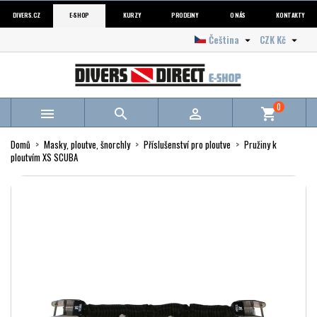
DIVERS.CZ
E-SHOP
KURZY
PRODEJNY
O NÁS
KONTAKTY
Čeština
CZK Kč


0



shopping_cart
Domů
Masky, ploutve, šnorchly
Příslušenství pro ploutve
Pružiny k
ploutvím XS SCUBA