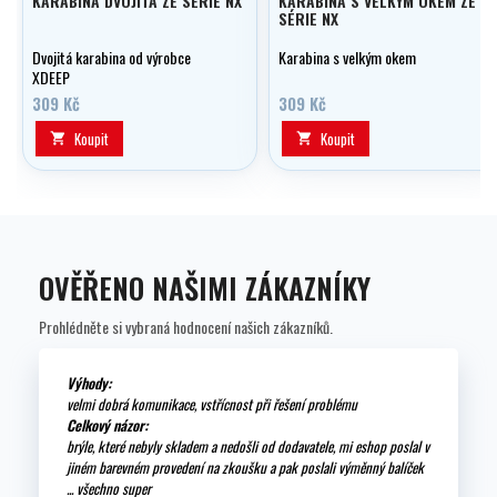
KARABINA DVOJITÁ ZE SÉRIE NX
KARABINA S VELKÝM OKEM ZE
SÉRIE NX
Dvojitá karabina od výrobce
Karabina s velkým okem
XDEEP
309 Kč
309 Kč
Koupit
Koupit


OVĚŘENO NAŠIMI ZÁKAZNÍKY
Prohlédněte si vybraná hodnocení našich zákazníků.
Výhody:
velmi dobrá komunikace, vstřícnost při řešení problému
Celkový názor:
brýle, které nebyly skladem a nedošli od dodavatele, mi eshop poslal v
jiném barevném provedení na zkoušku a pak poslali výměnný balíček
... všechno super