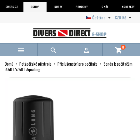
DIVERS.CZ
E-SHOP
KURZY
PRODEJNY
O NÁS
KONTAKTY
Čeština
CZK Kč


0



shopping_cart
Domů
Potápěčské přístroje
Příslušenství pro počítače
Sonda k počítačům
i450T/i750T Aqualung