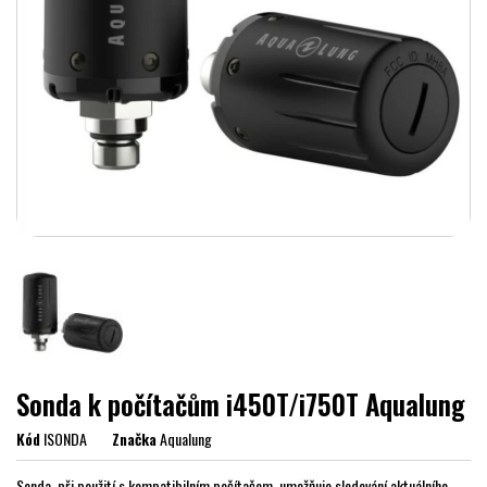
Sonda k počítačům i450T/i750T Aqualung
Kód
ISONDA
Značka
Aqualung
Sonda, při použití s kompatibilním počítačem, umožňuje sledování aktuálního