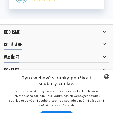

KDO JSME

CO DĚLÁME

VÁŠ ÚČET

KONTAKT
Tyto webové stránky používají
ODBĚR NOVINEK
soubory cookie.
CZECH
Tyto webové stránky používají soubory cookie ke zlepšení
uživatelského zážitku. Používáním našich webových stránek
CZECH
souhlasíte se všemi soubory cookie v souladu s našimi zásadami
Uděluji souhlas se
používání souborů cookie.
zpracováním osobních údajů
.
ENGLISH