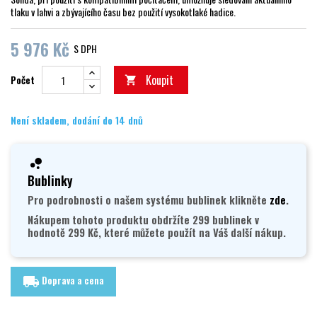
tlaku v lahvi a zbývajícího času bez použití vysokotlaké hadice.
5 976 Kč
S DPH
Koupit
Počet

Není skladem, dodání do 14 dnů
Bublinky
Pro podrobnosti o našem systému bublinek klikněte
zde
.
Nákupem tohoto produktu obdržíte 299 bublinek v
hodnotě 299 Kč, které můžete použít na Váš další nákup.
Doprava a cena
local_shipping