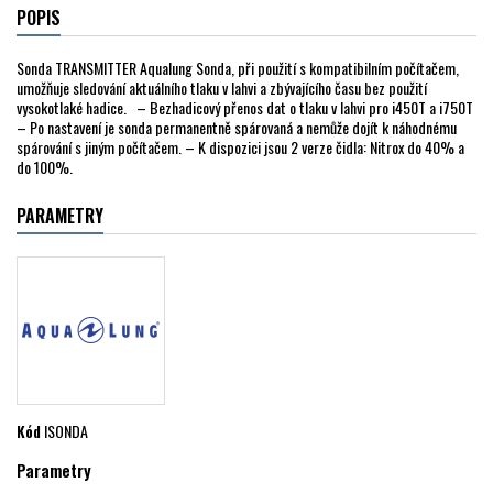
POPIS
Sonda TRANSMITTER Aqualung Sonda, při použití s kompatibilním počítačem,
umožňuje sledování aktuálního tlaku v lahvi a zbývajícího času bez použití
vysokotlaké hadice. – Bezhadicový přenos dat o tlaku v lahvi pro i450T a i750T
– Po nastavení je sonda permanentně spárovaná a nemůže dojít k náhodnému
spárování s jiným počítačem. – K dispozici jsou 2 verze čidla: Nitrox do 40% a
do 100%.
PARAMETRY
Kód
ISONDA
Parametry