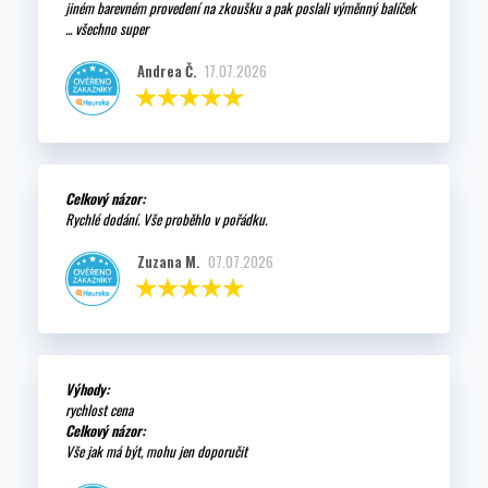
jiném barevném provedení na zkoušku a pak poslali výměnný balíček
... všechno super
Andrea Č.
17.07.2026
Celkový názor:
Rychlé dodání. Vše proběhlo v pořádku.
Zuzana M.
07.07.2026
Výhody:
rychlost cena
Celkový názor:
Vše jak má být, mohu jen doporučit