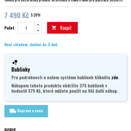
7 490 Kč
S DPH
Koupit
Počet

Není skladem, dodání do 3 dnů
Bublinky
Pro podrobnosti o našem systému bublinek klikněte
zde
.
Nákupem tohoto produktu obdržíte 375 bublinek v
hodnotě 375 Kč, které můžete použít na Váš další nákup.
Doprava a cena
local_shipping
POPIS