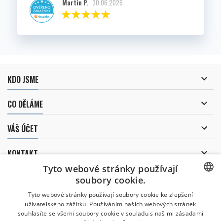
Martin P.
30.06.2026

KDO JSME

CO DĚLÁME

VÁŠ ÚČET

KONTAKT
Tyto webové stránky používají
ODBĚR NOVINEK
soubory cookie.
CZECH
Tyto webové stránky používají soubory cookie ke zlepšení
uživatelského zážitku. Používáním našich webových stránek
CZECH
souhlasíte se všemi soubory cookie v souladu s našimi zásadami
Uděluji souhlas se