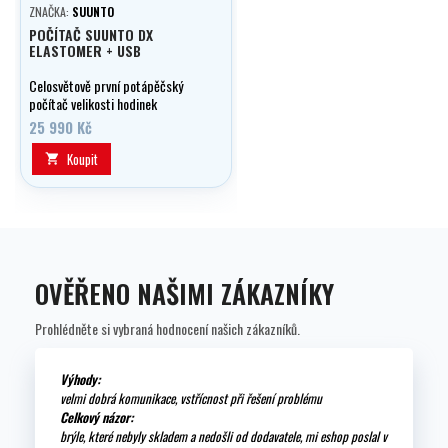
ZNAČKA:
SUUNTO
POČÍTAČ SUUNTO DX
ELASTOMER + USB
Celosvětově první potápěčský
počítač velikosti hodinek
kompatibilní s rebreatherem.
25 990 Kč
Koupit

OVĚŘENO NAŠIMI ZÁKAZNÍKY
Prohlédněte si vybraná hodnocení našich zákazníků.
Výhody:
velmi dobrá komunikace, vstřícnost při řešení problému
Celkový názor:
brýle, které nebyly skladem a nedošli od dodavatele, mi eshop poslal v