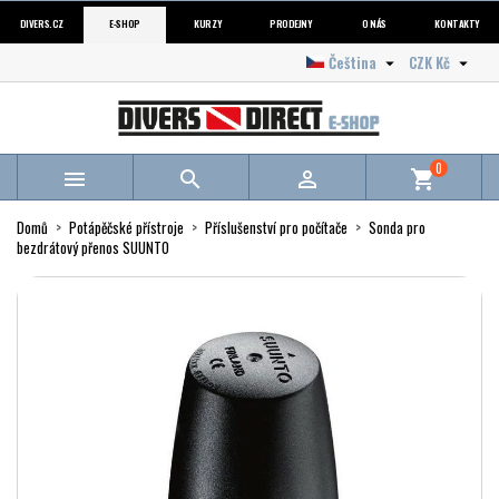
DIVERS.CZ
E-SHOP
KURZY
PRODEJNY
O NÁS
KONTAKTY
Čeština
CZK Kč


0



shopping_cart
Domů
Potápěčské přístroje
Příslušenství pro počítače
Sonda pro
bezdrátový přenos SUUNTO