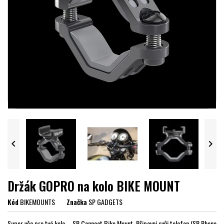


Držák GOPRO na kolo BIKE MOUNT
Kód
BIKEMOUNTS
Značka
SP GADGETS
Super věc pro tvé kolo – SP Connect Bike Mount. Připevni svůj telefon (SP Phone