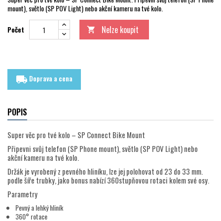
mount), světlo (SP POV Light) nebo akční kameru na tvé kolo.
Nelze koupit
Počet

Doprava a cena
local_shipping
POPIS
Super věc pro tvé kolo – SP Connect Bike Mount
Připevni svůj telefon (SP Phone mount), světlo (SP POV Light) nebo
akční kameru na tvé kolo.
Držák je vyrobený z pevného hliníku, lze jej polohovat od 23 do 33 mm.
podle šíře trubky, jako bonus nabízí 360stupňovou rotaci kolem své osy.
Parametry
Pevný a lehký hliník
360° rotace