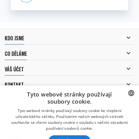

KDO JSME

CO DĚLÁME

VÁŠ ÚČET

KONTAKT
Tyto webové stránky používají
ODBĚR NOVINEK
soubory cookie.
CZECH
Tyto webové stránky používají soubory cookie ke zlepšení
uživatelského zážitku. Používáním našich webových stránek
CZECH
souhlasíte se všemi soubory cookie v souladu s našimi zásadami
Uděluji souhlas se
používání souborů cookie.
zpracováním osobních údajů
.
ENGLISH