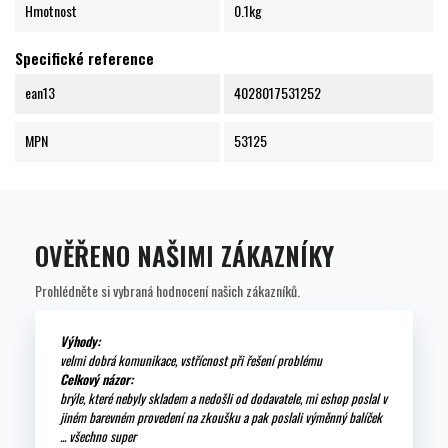
Hmotnost
0.1kg
Specifické reference
ean13
4028017531252
MPN
53125
OVĚŘENO NAŠIMI ZÁKAZNÍKY
Prohlédněte si vybraná hodnocení našich zákazníků.
Výhody:
velmi dobrá komunikace, vstřícnost při řešení problému
Celkový názor:
brýle, které nebyly skladem a nedošli od dodavatele, mi eshop poslal v
jiném barevném provedení na zkoušku a pak poslali výměnný balíček
... všechno super