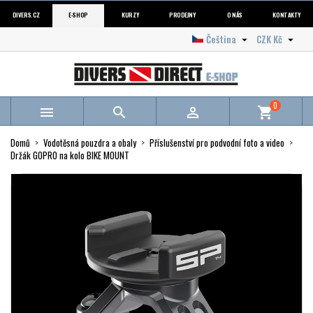
DIVERS.CZ
E-SHOP
KURZY
PRODEJNY
O NÁS
KONTAKTY
Čeština
CZK Kč


0



shopping_cart
Domů
Vodotěsná pouzdra a obaly
Příslušenství pro podvodní foto a video
Držák GOPRO na kolo BIKE MOUNT