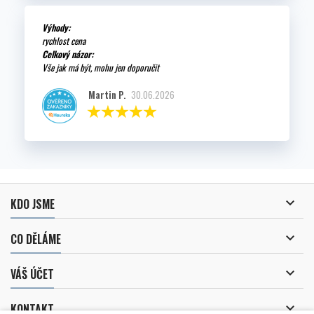
Výhody:
rychlost cena
Celkový názor:
Vše jak má být, mohu jen doporučit
Martin P.
30.06.2026

KDO JSME

CO DĚLÁME

VÁŠ ÚČET

KONTAKT