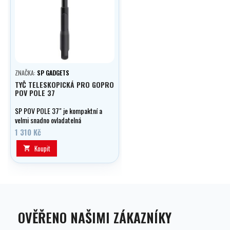
ZNAČKA:
SP GADGETS
TYČ TELESKOPICKÁ PRO GOPRO
POV POLE 37
SP POV POLE 37" je kompaktní a
velmi snadno ovladatelná
teleskopická tyč, kterou si díky
1 310 Kč
jejímu otočnému zámku, můžete
nastavit na délku, která Vám
Koupit

bude přesně vyhovovat.
OVĚŘENO NAŠIMI ZÁKAZNÍKY