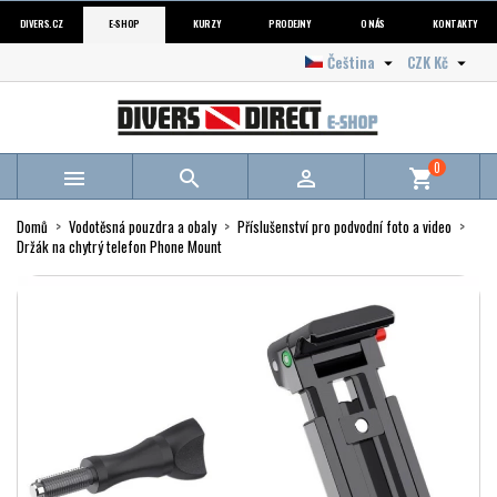
DIVERS.CZ
E-SHOP
KURZY
PRODEJNY
O NÁS
KONTAKTY
Čeština
CZK Kč


0



shopping_cart
Domů
Vodotěsná pouzdra a obaly
Příslušenství pro podvodní foto a video
Držák na chytrý telefon Phone Mount