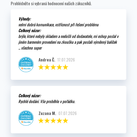
Prohlédněte si vybraná hodnocení našich zákazníků.
Výhody:
velmi dobrá komunikace, vstřícnost při řešení problému
Celkový názor:
brýle, které nebyly skladem a nedošli od dodavatele, mi eshop poslal v
jiném barevném provedení na zkoušku a pak poslali výměnný balíček
... všechno super
Andrea Č.
17.07.2026
Celkový názor:
Rychlé dodání. Vše proběhlo v pořádku.
Zuzana M.
07.07.2026