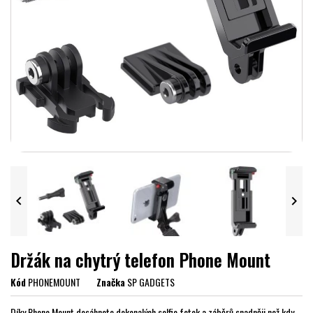


Držák na chytrý telefon Phone Mount
Kód
PHONEMOUNT
Značka
SP GADGETS
Díky Phone Mount dosáhnete dokonalých selfie fotek a záběrů snadněji než kdy