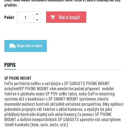
předtím.
Nelze koupit
Počet

Doprava a cena
local_shipping
POPIS
SP PHONE MOUNT
Foťte perfektní selfies a natáčejte s SP GADGETS PHONE MOUNT
úchytem!SP PHONE MOUNT vám umožní bezpečně připevnit mobilní
telefon k jakékoliv nejen SP POV selfie tyčce, nebo GoPro mounting
systému.ALE v kombinaci s SP SMART MOUNT systémem získáte
maximální možnost kontroli aktuálně nátačené perspektivy. Díky aplikaci
jednoduše propojte váš telefon s akční kamerou, a využijte ho jako
přiblížený kontrolní displej vaší akční kamery.Za pomoci SP PHONE
MOUNT a dalších kompatibilních SP GADGETS upevníte váš smartphone
téměř kamkoliv (kolo, auto, moto, atd.)