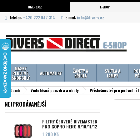
DIVERS.CZ
E-SHOP
Telefon:
+420 222 947 314
E-mail:
info@divers.cz
MASKY,
ŽAKETY A
SVĚTLA A
POT
PLOUTVE,
AUTOMATIKY
KŘÍDLA
LAMPY
PŘ
ŠNORCHLY
Domů
Vodotěsná pouzdra a obaly
Příslušenství pro podvodní f
NEJPRODÁVANĚJŠÍ
FILTRY ČERVENÉ DIVEMASTER
PRO GOPRO HERO 9/10/11/12
Cena
1 280 Kč