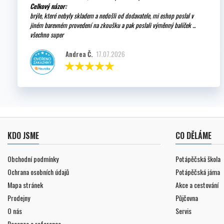
Celkový názor:
brýle, které nebyly skladem a nedošli od dodavatele, mi eshop poslal v
jiném barevném provedení na zkoušku a pak poslali výměnný balíček ...
všechno super
Andrea Č.
17.07.2026
KDO JSME
CO DĚLÁME
Obchodní podmínky
Potápěčská škola
Ochrana osobních údajů
Potápěčská jáma
Mapa stránek
Akce a cestování
Prodejny
Půjčovna
O nás
Servis
Recenze a reference