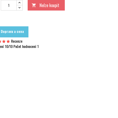
Nelze koupit

Doprava a cena
Recenze
ení:
10
/10 Počet hodnocení:
1