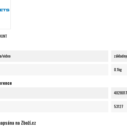
OUNT
to/video
základny
0.1kg
ference
402801
53127
napsána na Zboží.cz