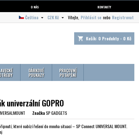
O NÁS
KONTAKTY
Čeština
CZK Kč
Vítejte,
Přihlásit se
nebo
Registrovat


Košík:
0
Produkty - 0 Kč
shopping_cart
LAVECKÉ
DÁRKOVÉ
PRACOVNÍ
OTŘEBY
POUKAZY
POTÁPĚNÍ
ák univerzální GOPRO
IVERSALMOUNT
Značka
SP GADGETS
připnutí, které nabízí řešení do mnoha situací – SP Connect UNIVERSAL MOUNT.
ej