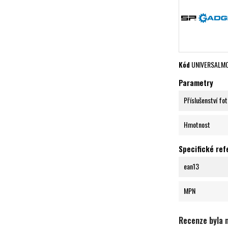
Kód
UNIVERSALM
Parametry
Příslušenství fo
Hmotnost
Specifické re
ean13
MPN
Recenze byla 