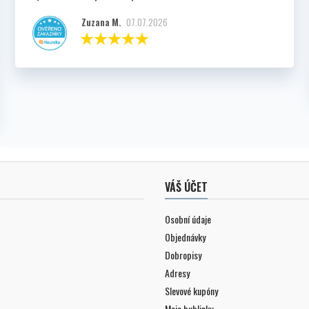
Zuzana M.
07.07.2026
VÁŠ ÚČET
Osobní údaje
Objednávky
Dobropisy
Adresy
Slevové kupóny
Moje bublinky