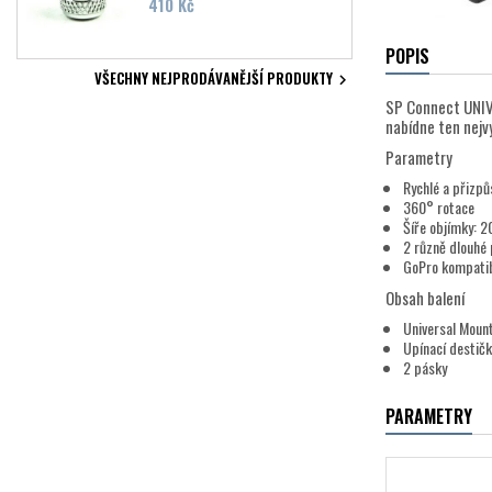
Cena
410 Kč
POPIS
VŠECHNY NEJPRODÁVANĚJŠÍ PRODUKTY

SP Connect UNIV
nabídne ten nejv
Parametry
Rychlé a přizpů
360° rotace
Šíře objímky: 
2 různě dlouhé
GoPro kompatib
Obsah balení
Universal Moun
Upínací destič
2 pásky
PARAMETRY