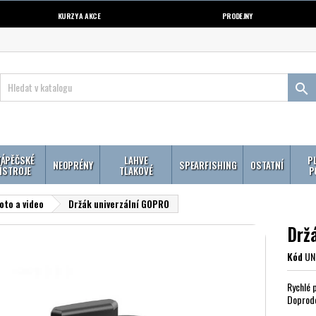
KURZY A AKCE
PRODEJNY

ÁPĚČSKÉ
LAHVE
P
NEOPRÉNY
SPEARFISHING
OSTATNÍ
ÍSTROJE
TLAKOVÉ
P
oto a video
Držák univerzální GOPRO
Drž
Kód
UN
Rychlé 
Doprod