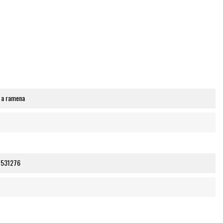
 a ramena
7531276