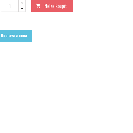
Nelze koupit

Doprava a cena