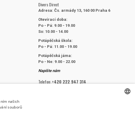
Divers Direct
Adresa:
Čs. armády 13, 160 00 Praha 6
Otevírací doba:
Po - Pá: 9.00 - 19.00
So: 10.00 - 14.00
Potápěčská škola:
Po - Pá: 11.00 - 19.00
Potápěčská jáma:
Po - Ne: 9.00 - 22.00
Napište nám
Telefon:
+420 222 947 314
E-mail:
info@divers.cz
áním našich
vání souborů
CZECH
SLEDUJTE NÁS
CZECH
ENGLISH