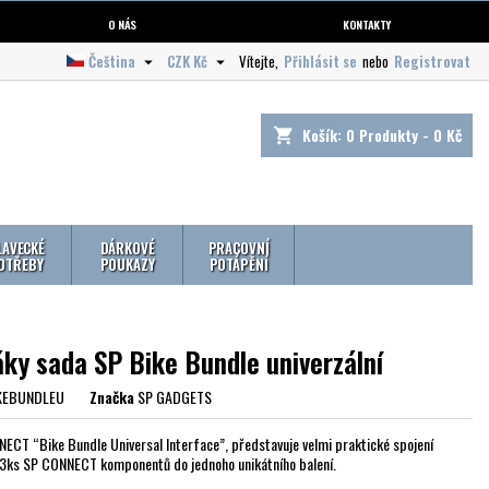
O NÁS
KONTAKTY
Čeština
CZK Kč
Vítejte,
Přihlásit se
nebo
Registrovat


Košík:
0
Produkty - 0 Kč
shopping_cart
LAVECKÉ
DÁRKOVÉ
PRACOVNÍ
OTŘEBY
POUKAZY
POTÁPĚNÍ
áky sada SP Bike Bundle univerzální
KEBUNDLEU
Značka
SP GADGETS
ECT “Bike Bundle Universal Interface”, představuje velmi praktické spojení
3ks SP CONNECT komponentů do jednoho unikátního balení.