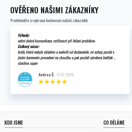
OVĚŘENO NAŠIMI ZÁKAZNÍKY
Prohlédněte si vybraná hodnocení našich zákazníků.
Výhody:
velmi dobrá komunikace, vstřícnost při řešení problému
Celkový názor:
brýle, které nebyly skladem a nedošli od dodavatele, mi eshop poslal v
jiném barevném provedení na zkoušku a pak poslali výměnný balíček ...
všechno super
Andrea Č.
17.07.2026
KDO JSME
CO DĚLÁME