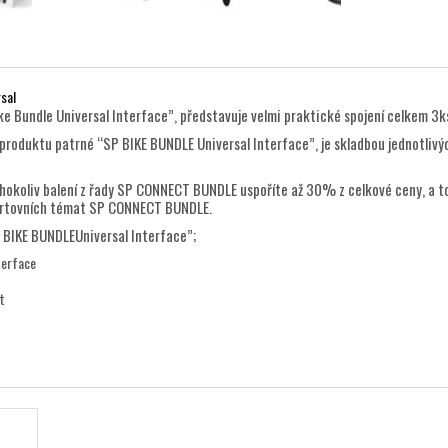
sal
 Bundle Universal Interface”, představuje velmi praktické spojení celkem 3
vu produktu patrné “SP BIKE BUNDLE Universal Interface”, je skladbou jednotliv
okoliv balení z řady SP CONNECT BUNDLE uspoříte až 30% z celkové ceny, a to
ortovních témat SP CONNECT BUNDLE.
 BIKE BUNDLEUniversal Interface”;
terface
t