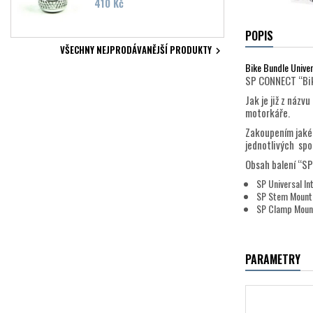
Cena
410 Kč
POPIS
VŠECHNY NEJPRODÁVANĚJŠÍ PRODUKTY

Bike Bundle Univer
SP CONNECT “Bike
Jak je již z náz
motorkáře.
Zakoupením jakéh
jednotlivých sp
Obsah balení “SP
SP Universal In
SP Stem Mount
SP Clamp Moun
PARAMETRY