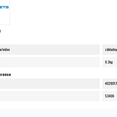
U
to/video
základny
0.3kg
ference
402801
53406