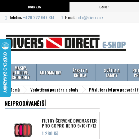
DIVERS.CZ
E-SHOP
Telefon:
+420 222 947 314
E-mail:
info@divers.cz
MASKY,
ŽAKETY A
SVĚTLA A
POT
PLOUTVE,
AUTOMATIKY
KŘÍDLA
LAMPY
PŘ
ŠNORCHLY
Domů
Vodotěsná pouzdra a obaly
Příslušenství pro podvodní f
NEJPRODÁVANĚJŠÍ
FILTRY ČERVENÉ DIVEMASTER
PRO GOPRO HERO 9/10/11/12
Cena
1 280 Kč