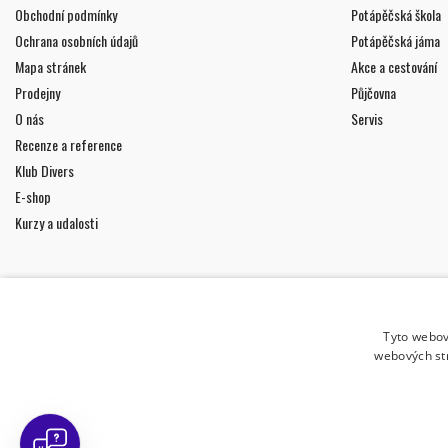
Obchodní podmínky
Potápěčská škola
Ochrana osobních údajů
Potápěčská jáma
Mapa stránek
Akce a cestování
Prodejny
Půjčovna
O nás
Servis
Recenze a reference
Klub Divers
E-shop
Kurzy a udalosti
Tyto webov
webových st
ODBĚR NOVINEK
Uděluji souhlas se
zpracováním osobních údajů
.