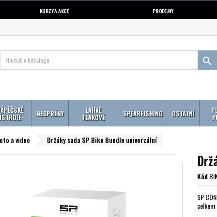
KURZY A AKCE
PRODEJNY

ÁPĚČSKÉ
LAHVE
P
NEOPRÉNY
SPEARFISHING
OSTATNÍ
ÍSTROJE
TLAKOVÉ
P
oto a video
Držáky sada SP Bike Bundle univerzální
Drž
Kód
BI
SP CONN
celkem 