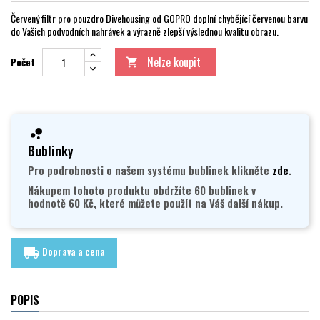
Červený filtr pro pouzdro Divehousing od GOPRO doplní chybějící červenou barvu
do Vašich podvodních nahrávek a výrazně zlepší výslednou kvalitu obrazu.
Nelze koupit
Počet

Bublinky
Pro podrobnosti o našem systému bublinek klikněte
zde
.
Nákupem tohoto produktu obdržíte 60 bublinek v
hodnotě 60 Kč, které můžete použít na Váš další nákup.
Doprava a cena
local_shipping
POPIS