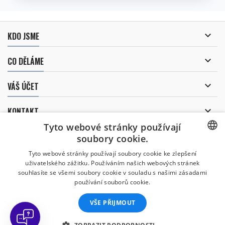

KDO JSME

CO DĚLÁME

VÁŠ ÚČET

KONTAKT
Tyto webové stránky používají
ODBĚR NOVINEK
soubory cookie.
CZECH
Tyto webové stránky používají soubory cookie ke zlepšení
uživatelského zážitku. Používáním našich webových stránek
CZECH
souhlasíte se všemi soubory cookie v souladu s našimi zásadami
Uděluji souhlas se
používání souborů cookie.
zpracováním osobních údajů
.
ENGLISH
VŠE PŘIJMOUT
SLOVAK
SPANISH