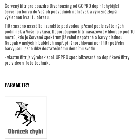
Červený filtr pro pouzdro Divehousing od GOPRO doplní chybějící
červenou barvu do Vašich podvodních nahrávek a výrazně zlepší
výslednou kvalitu obrazu.
Filtr snadno nasadíte i sundáte pod vodou, přesně podle světelných
podmínek a Vašeho vkusu. Doporučujeme filtr nasazovat v hloubce pod 10
metrů, kde je červené spektrum již velmi nepatrné a barvy blednou.
Naopak v malých hloubkách např. při šnorchlování není filtr potřeba,
barvy jsou jasné díky dostatečnému dennímu světlu.
- vlastní filtr je výrobek spol. URPRO specializované na doplňkové filtry
pro video a foto techniku
PARAMETRY