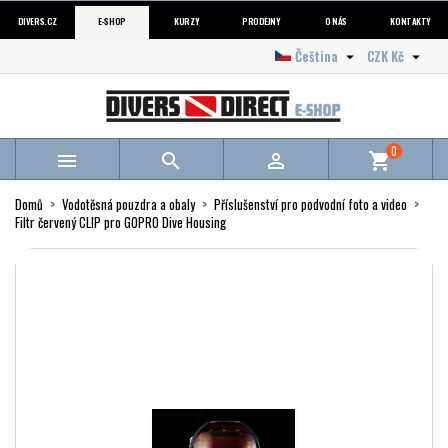
DIVERS.CZ
E-SHOP
KURZY
PRODEJNY
O NÁS
KONTAKTY
Čeština
CZK Kč


0



shopping_cart
Domů
Vodotěsná pouzdra a obaly
Příslušenství pro podvodní foto a video
Filtr červený CLIP pro GOPRO Dive Housing