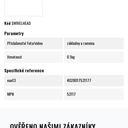
Kód
SWIVELHEAD
Parametry
Příslušenství foto/video
základny a ramena
Hmotnost
0.1kg
Specifické reference
ean13
4028017531177
MPN
53117
OVĚŘENO NAŠIMI ZÁKAZNÍKY