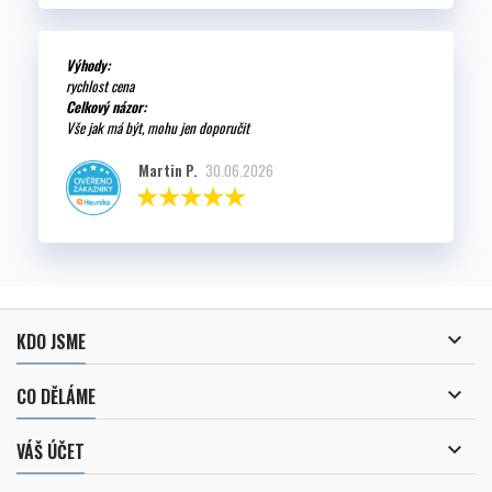
Výhody:
rychlost cena
Celkový názor:
Vše jak má být, mohu jen doporučit
Martin P.
30.06.2026

KDO JSME

CO DĚLÁME

VÁŠ ÚČET