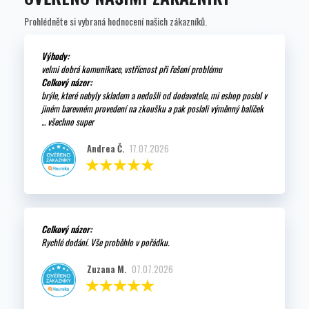
Prohlédněte si vybraná hodnocení našich zákazníků.
Výhody:
velmi dobrá komunikace, vstřícnost při řešení problému
Celkový názor:
brýle, které nebyly skladem a nedošli od dodavatele, mi eshop poslal v
jiném barevném provedení na zkoušku a pak poslali výměnný balíček
... všechno super
Andrea Č.
17.07.2026
Celkový názor:
Rychlé dodání. Vše proběhlo v pořádku.
Zuzana M.
07.07.2026