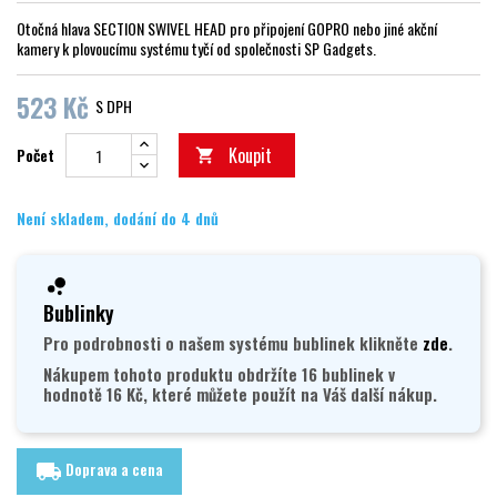
Otočná hlava SECTION SWIVEL HEAD pro připojení GOPRO nebo jiné akční
kamery k plovoucímu systému tyčí od společnosti SP Gadgets.
523 Kč
S DPH
Koupit
Počet

Není skladem, dodání do 4 dnů
Bublinky
Pro podrobnosti o našem systému bublinek klikněte
zde
.
Nákupem tohoto produktu obdržíte 16 bublinek v
hodnotě 16 Kč, které můžete použít na Váš další nákup.
Doprava a cena
local_shipping