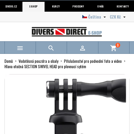
DIVERS.CZ
E-SHOP
KURZY
PRODEJNY
O NÁS
KONTAKTY
Čeština
CZK Kč


0



shopping_cart
Domů
Vodotěsná pouzdra a obaly
Příslušenství pro podvodní foto a video
Hlava otočná SECTION SWIVEL HEAD pro plovoucí sytém