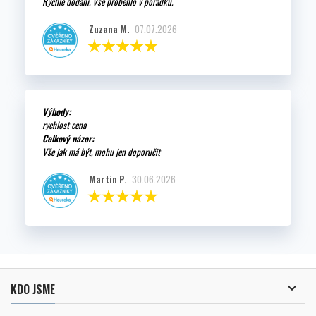
Rychlé dodání. Vše proběhlo v pořádku.
Zuzana M.
07.07.2026
Výhody:
rychlost cena
Celkový názor:
Vše jak má být, mohu jen doporučit
Martin P.
30.06.2026

KDO JSME