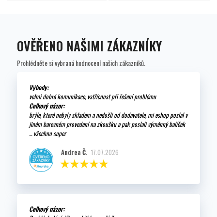
OVĚŘENO NAŠIMI ZÁKAZNÍKY
Prohlédněte si vybraná hodnocení našich zákazníků.
Výhody:
velmi dobrá komunikace, vstřícnost při řešení problému
Celkový názor:
brýle, které nebyly skladem a nedošli od dodavatele, mi eshop poslal v
jiném barevném provedení na zkoušku a pak poslali výměnný balíček
... všechno super
Andrea Č.
17.07.2026
Celkový názor: