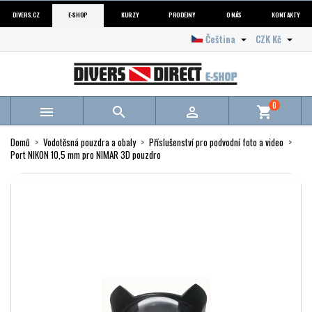
DIVERS.CZ
E-SHOP
KURZY
PRODEJNY
O NÁS
KONTAKTY
Čeština
CZK Kč


0



shopping_cart
Domů
Vodotěsná pouzdra a obaly
Příslušenství pro podvodní foto a video
Port NIKON 10,5 mm pro NIMAR 3D pouzdro