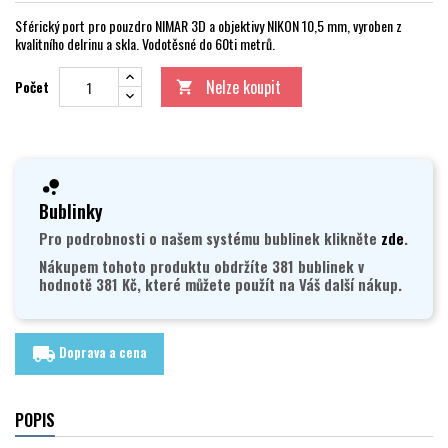
Sférický port pro pouzdro NIMAR 3D a objektivy NIKON 10,5 mm, vyroben z
kvalitního delrinu a skla. Vodotěsné do 60ti metrů.
Nelze koupit
Počet

Bublinky
Pro podrobnosti o našem systému bublinek klikněte
zde
.
Nákupem tohoto produktu obdržíte 381 bublinek v
hodnotě 381 Kč, které můžete použít na Váš další nákup.
Doprava a cena
local_shipping
POPIS