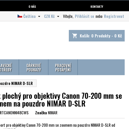
O NÁS
KONTAKTY
Čeština
CZK Kč
Vítejte,
Přihlásit se
nebo
Registrovat


Košík:
0
Produkty - 0 Kč
shopping_cart
LAVECKÉ
DÁRKOVÉ
PRACOVNÍ
OTŘEBY
POUKAZY
POTÁPĚNÍ
pouzdro NIMAR D-SLR
t plochý pro objektivy Canon 70-200 mm se
mem na pouzdro NIMAR D-SLR
RTCANONNI48CWS
Značka
NIMAR
port pro objektivy Canon 70-200 mm se zoomem na pouzdro NIMAR D-SLR od