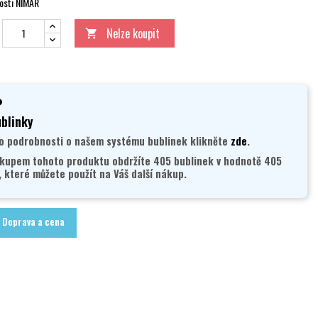
osti NIMAR
Nelze koupit

blinky
o podrobnosti o našem systému bublinek klikněte
zde
.
kupem tohoto produktu obdržíte 405 bublinek v hodnotě 405
, které můžete použít na Váš další nákup.
Doprava a cena