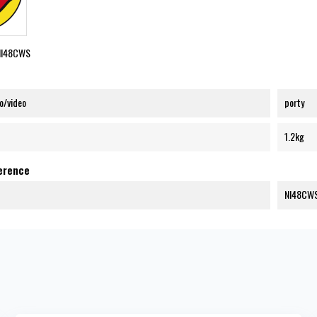
I48CWS
to/video
porty
1.2kg
ference
NI48CW