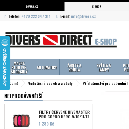
DIVERS.CZ
E-SHOP
Telefon:
+420 222 947 314
E-mail:
info@divers.cz
MASKY,
ŽAKETY A
SVĚTLA A
POT
PLOUTVE,
AUTOMATIKY
KŘÍDLA
LAMPY
PŘ
ŠNORCHLY
Domů
Vodotěsná pouzdra a obaly
Příslušenství pro podvodní f
NEJPRODÁVANĚJŠÍ
FILTRY ČERVENÉ DIVEMASTER
PRO GOPRO HERO 9/10/11/12
Cena
1 280 Kč