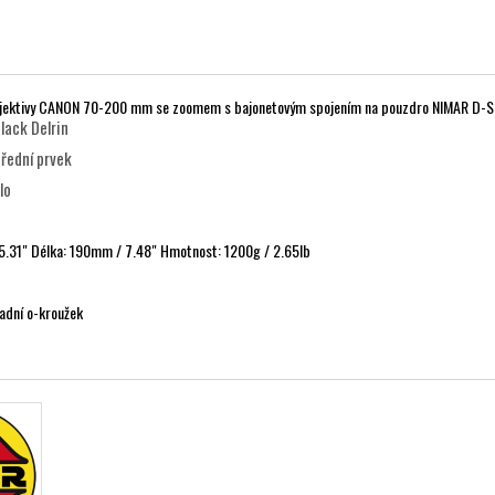
objektivy CANON 70-200 mm se zoomem s bajonetovým spojením na pouzdro NIMAR D-
lack Delrin
přední prvek
lo
.31" Délka: 190mm / 7.48" Hmotnost: 1200g / 2.65lb
adní o-kroužek