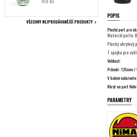
Cena
410 Kč
POPIS
VŠECHNY NEJPRODÁVANĚJŠÍ PRODUKTY

Plochý port pro 
Materiál portu: B
Plochý akrylový 
T spojka pro svět
Velikost:
Průměr: 135mm / 5
V balení naleznete:
Kkryt na port Náhr
PARAMETRY