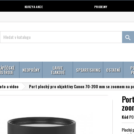
KURZY A AKCE
PRODEJNY

ÁPĚČSKÉ
LAHVE
P
NEOPRÉNY
SPEARFISHING
OSTATNÍ
ÍSTROJE
TLAKOVÉ
P
oto a video
Port plochý pro objektivy Canon 70-200 mm se zoomem na 
Por
zoo
Kód
PO
Plochý 