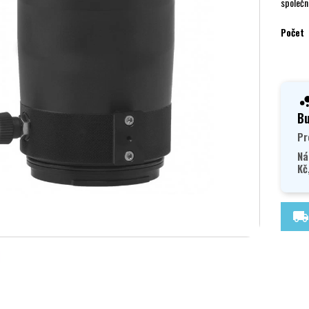
společn
Počet
Bu
Pr
Ná
Kč
local_shipping