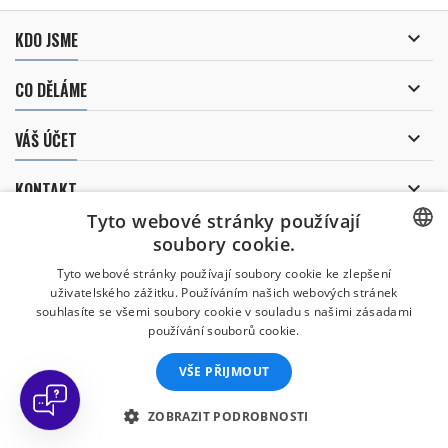

KDO JSME

CO DĚLÁME

VÁŠ ÚČET

KONTAKT
Tyto webové stránky používají
ODBĚR NOVINEK
soubory cookie.
CZECH
Tyto webové stránky používají soubory cookie ke zlepšení
uživatelského zážitku. Používáním našich webových stránek
CZECH
souhlasíte se všemi soubory cookie v souladu s našimi zásadami
Uděluji souhlas se
používání souborů cookie.
zpracováním osobních údajů
.
ENGLISH
VŠE PŘIJMOUT
SLOVAK
SPANISH
ZOBRAZIT PODROBNOSTI
© Copyright 2026 Divers Direct Praha. Všechna práva vyhrazena.
GERMAN