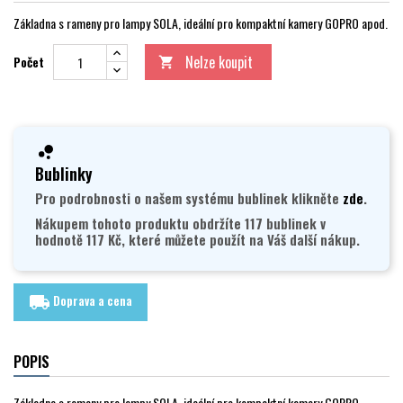
Základna s rameny pro lampy SOLA, ideální pro kompaktní kamery GOPRO apod.
Nelze koupit
Počet

Bublinky
Pro podrobnosti o našem systému bublinek klikněte
zde
.
Nákupem tohoto produktu obdržíte 117 bublinek v
hodnotě 117 Kč, které můžete použít na Váš další nákup.
Doprava a cena
local_shipping
POPIS
Základna s rameny pro lampy SOLA, ideální pro kompaktní kamery GOPRO,