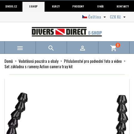
DIVERS.CZ
E-SHOP
KURZY
PRODEJNY
O NÁS
KONTAKTY
Čeština
CZK Kč


0



shopping_cart
Domů
Vodotěsná pouzdra a obaly
Příslušenství pro podvodní foto a video
Set základna s rameny Action camera tray kit