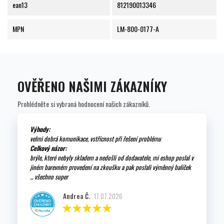
ean13
812190013346
MPN
LM-800-0177-A
OVĚŘENO NAŠIMI ZÁKAZNÍKY
Prohlédněte si vybraná hodnocení našich zákazníků.
Výhody:
velmi dobrá komunikace, vstřícnost při řešení problému
Celkový názor:
brýle, které nebyly skladem a nedošli od dodavatele, mi eshop poslal v
jiném barevném provedení na zkoušku a pak poslali výměnný balíček
... všechno super
Andrea Č.
17.07.2026