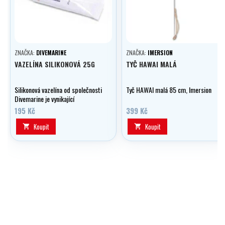
ZNAČKA:
DIVEMARINE
ZNAČKA:
IMERSION
VAZELÍNA SILIKONOVÁ 25G
TYČ HAWAI MALÁ
Silikonová vazelína od společnosti
Tyč HAWAI malá 85 cm, Imersion
Divemarine je vynikající
prostředek na promazávání a
195 Kč
399 Kč
konzervaci Vaší výstroje.
Koupit
Koupit

