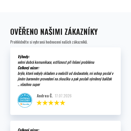
OVĚŘENO NAŠIMI ZÁKAZNÍKY
Prohlédněte si vybraná hodnocení našich zákazníků.
Výhody:
velmi dobrá komunikace, vstřícnost při řešení problému
Celkový názor:
brýle, které nebyly skladem a nedošli od dodavatele, mi eshop poslal v
jiném barevném provedení na zkoušku a pak poslali výměnný balíček
... všechno super
Andrea Č.
17.07.2026
Celkový názor: