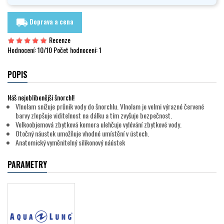
Doprava a cena
local_shipping
Recenze
Hodnocení:
10
/10 Počet hodnocení:
1
POPIS
Náš nejoblíbenější šnorchl!
Vlnolam snižuje průnik vody do šnorchlu. Vlnolam je velmi výrazné červené
barvy zlepšuje viditelnost na dálku a tím zvyšuje bezpečnost.
Velkoobjemová zbytková komora ulehčuje vylévání zbytkové vody.
Otočný náustek umožňuje vhodné umístění v ústech.
Anatomický vyměnitelný silikonový náústek
PARAMETRY