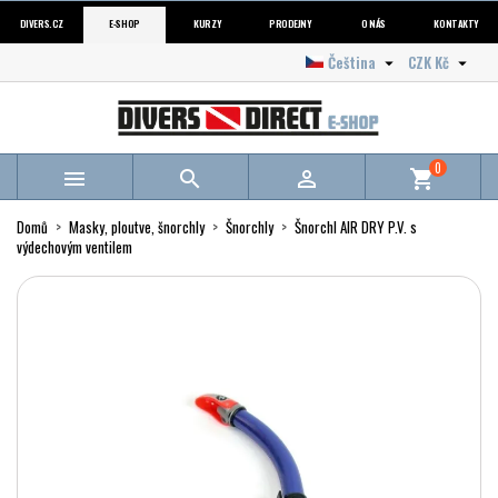
DIVERS.CZ
E-SHOP
KURZY
PRODEJNY
O NÁS
KONTAKTY
Čeština
CZK Kč


0



shopping_cart
Domů
Masky, ploutve, šnorchly
Šnorchly
Šnorchl AIR DRY P.V. s
výdechovým ventilem