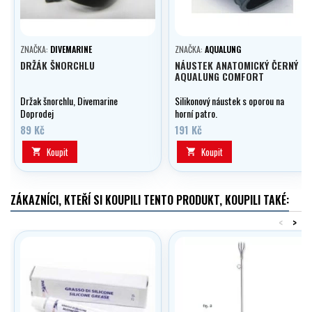
ZNAČKA:
DIVEMARINE
ZNAČKA:
AQUALUNG
DRŽÁK ŠNORCHLU
NÁUSTEK ANATOMICKÝ ČERNÝ
AQUALUNG COMFORT
Držak šnorchlu, Divemarine
Silikonový náustek s oporou na
Doprodej
horní patro.
89 Kč
191 Kč
Koupit
Koupit


ZÁKAZNÍCI, KTEŘÍ SI KOUPILI TENTO PRODUKT, KOUPILI TAKÉ:
<
>