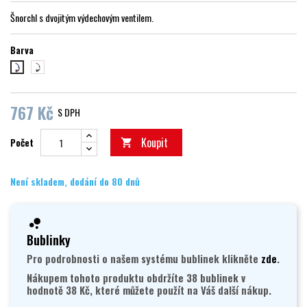
Šnorchl s dvojitým výdechovým ventilem.
Barva
stříbrná světlá
modrá
767 Kč
S DPH
Koupit
Počet

Není skladem, dodání do 80 dnů
Bublinky
Pro podrobnosti o našem systému bublinek klikněte
zde
.
Nákupem tohoto produktu obdržíte 38 bublinek v
hodnotě 38 Kč, které můžete použít na Váš další nákup.