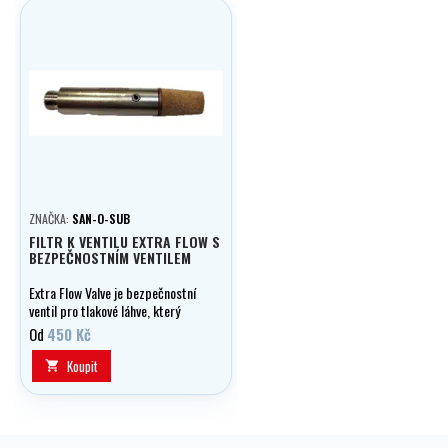
ZNAČKA:
SAN-O-SUB
FILTR K VENTILU EXTRA FLOW S
BEZPEČNOSTNÍM VENTILEM
Extra Flow Valve je bezpečnostní
ventil pro tlakové láhve, který
chrání při jejich poškození nebo
Od
450 Kč
pádu. V případě ulomení ventilu
automaticky omezí průtok plynu
Koupit

a zabrání vzniku nebezpečného
reakčního tahu.