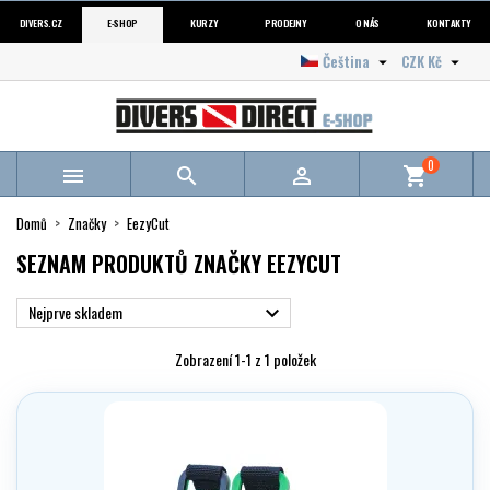
DIVERS.CZ
E-SHOP
KURZY
PRODEJNY
O NÁS
KONTAKTY
Čeština
CZK Kč


0



shopping_cart
Domů
Značky
EezyCut
SEZNAM PRODUKTŮ ZNAČKY EEZYCUT
Nejprve skladem

Zobrazení 1-1 z 1 položek