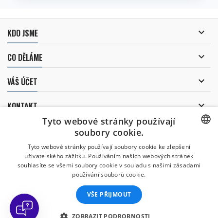

KDO JSME

CO DĚLÁME

VÁŠ ÚČET

KONTAKT
Tyto webové stránky používají
ODBĚR NOVINEK
soubory cookie.
CZECH
Tyto webové stránky používají soubory cookie ke zlepšení
uživatelského zážitku. Používáním našich webových stránek
CZECH
souhlasíte se všemi soubory cookie v souladu s našimi zásadami
Uděluji souhlas se
používání souborů cookie.
zpracováním osobních údajů
.
ENGLISH
VŠE PŘIJMOUT
SLOVAK
SPANISH
ZOBRAZIT PODROBNOSTI