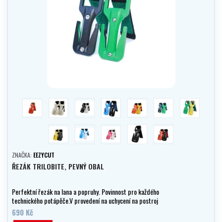
červená
fosforeskující
černo/bílá
modro/černá
oranžovo/žlutá
zeleno/černá
zeleno/žlutá
žluto/černá
modro/bílá
růžovo/bílá
černá
oranžovo/černá
ZNAČKA:
EEZYCUT
ŘEZÁK TRILOBITE, PEVNÝ OBAL
Perfektní řezák na lana a popruhy. Povinnost pro každého
technického potápěče.V provedení na uchycení na postroj
690 Kč