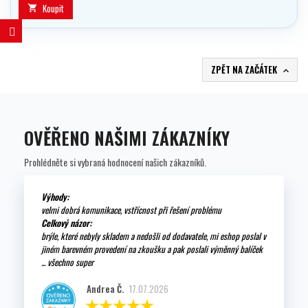
Koupit

ZPĚT NA ZAČÁTEK

OVĚŘENO NAŠIMI ZÁKAZNÍKY
Prohlédněte si vybraná hodnocení našich zákazníků.
Výhody:
velmi dobrá komunikace, vstřícnost při řešení problému
Celkový názor:
brýle, které nebyly skladem a nedošli od dodavatele, mi eshop poslal v
jiném barevném provedení na zkoušku a pak poslali výměnný balíček
... všechno super
Andrea Č.
17.07.2026