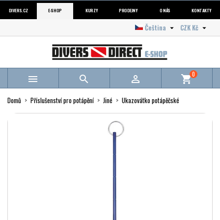
DIVERS.CZ
E-SHOP
KURZY
PRODEJNY
O NÁS
KONTAKTY
Čeština
CZK Kč


0



shopping_cart
Domů
Příslušenství pro potápění
Jiné
Ukazovátko potápěčské