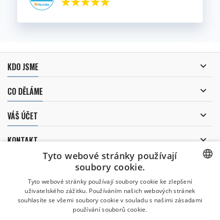

KDO JSME

CO DĚLÁME

VÁŠ ÚČET

KONTAKT
Tyto webové stránky používají
ODBĚR NOVINEK
soubory cookie.
CZECH
Tyto webové stránky používají soubory cookie ke zlepšení
uživatelského zážitku. Používáním našich webových stránek
CZECH
souhlasíte se všemi soubory cookie v souladu s našimi zásadami
Uděluji souhlas se
používání souborů cookie.
zpracováním osobních údajů
.
ENGLISH