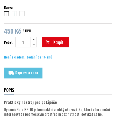
Barva
zelena
Oranžová
modrá
450 Kč
S DPH
Koupit
Počet

Není skladem, dodání do 14 dnů
Doprava a cena
local_shipping
POPIS
Praktický nástroj pro potápěče
DynamicNord RP-10 je kompaktní a lehký ukazovátko, které vám umožní
interagovat s podmořským prostředím bez nutnosti dotýkat se ho.