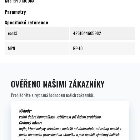
Kód
RP10_MODRA
Parametry
Specifické reference
ean13
4251844605982
MPN
RP-10
OVĚŘENO NAŠIMI ZÁKAZNÍKY
Prohlédněte si vybraná hodnocení našich zákazníků.
Výhody:
velmi dobrá komunikace, vstřícnost při řešení problému
Celkový názor:
brýle, které nebyly skladem a nedošli od dodavatele, mi eshop poslal v
jiném barevném provedení na zkoušku a pak poslali výměnný balíček