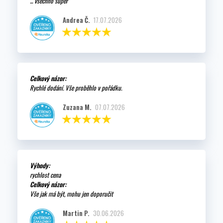
... všechno super
Andrea Č.
17.07.2026
Celkový názor:
Rychlé dodání. Vše proběhlo v pořádku.
Zuzana M.
07.07.2026
Výhody:
rychlost cena
Celkový názor:
Vše jak má být, mohu jen doporučit
Martin P.
30.06.2026