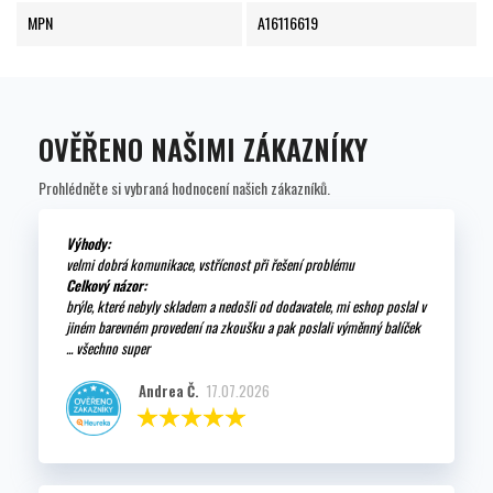
MPN
A16116619
OVĚŘENO NAŠIMI ZÁKAZNÍKY
Prohlédněte si vybraná hodnocení našich zákazníků.
Výhody:
velmi dobrá komunikace, vstřícnost při řešení problému
Celkový názor:
brýle, které nebyly skladem a nedošli od dodavatele, mi eshop poslal v
jiném barevném provedení na zkoušku a pak poslali výměnný balíček
... všechno super
Andrea Č.
17.07.2026