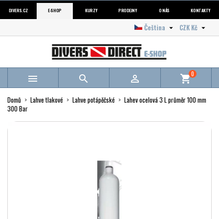
DIVERS.CZ
E-SHOP
KURZY
PRODEJNY
O NÁS
KONTAKTY
Čeština
CZK Kč


0



shopping_cart
Domů
Lahve tlakové
Lahve potápěčské
Lahev ocelová 3 L průměr 100 mm
300 Bar