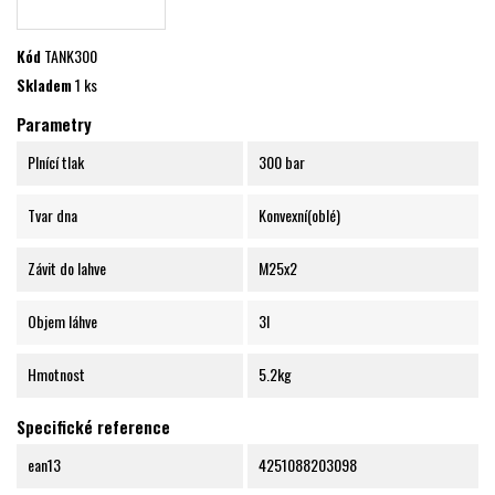
Kód
TANK300
Skladem
1 ks
Parametry
Plnící tlak
300 bar
Tvar dna
Konvexní(oblé)
Závit do lahve
M25x2
Objem láhve
3l
Hmotnost
5.2kg
Specifické reference
ean13
4251088203098