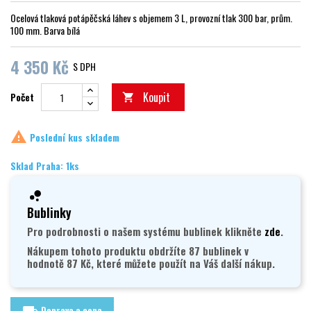
Ocelová tlaková potápěčská láhev s objemem 3 L, provozní tlak 300 bar, prům.
100 mm. Barva bílá
4 350 Kč
S DPH
Koupit
Počet


Poslední kus skladem
Sklad Praha: 1ks
Bublinky
Pro podrobnosti o našem systému bublinek klikněte
zde
.
Nákupem tohoto produktu obdržíte 87 bublinek v
hodnotě 87 Kč, které můžete použít na Váš další nákup.
Doprava a cena