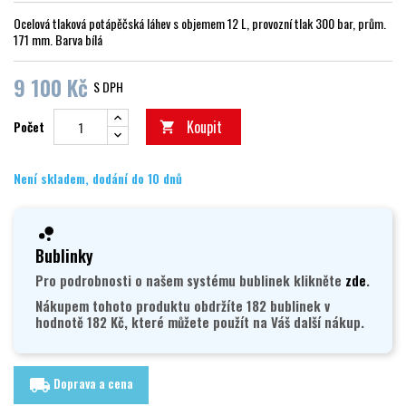
Ocelová tlaková potápěčská láhev s objemem 12 L, provozní tlak 300 bar, prům.
171 mm. Barva bílá
9 100 Kč
S DPH
Koupit
Počet

Není skladem, dodání do 10 dnů
Bublinky
Pro podrobnosti o našem systému bublinek klikněte
zde
.
Nákupem tohoto produktu obdržíte 182 bublinek v
hodnotě 182 Kč, které můžete použít na Váš další nákup.
Doprava a cena
local_shipping