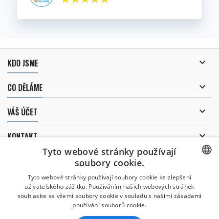

KDO JSME

CO DĚLÁME

VÁŠ ÚČET

KONTAKT
Tyto webové stránky používají
ODBĚR NOVINEK
soubory cookie.
CZECH
Tyto webové stránky používají soubory cookie ke zlepšení
uživatelského zážitku. Používáním našich webových stránek
CZECH
souhlasíte se všemi soubory cookie v souladu s našimi zásadami
Uděluji souhlas se
používání souborů cookie.
zpracováním osobních údajů
.
ENGLISH