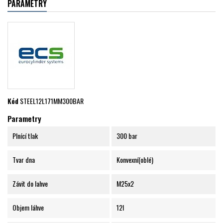
PARAMETRY
Kód
STEEL12L171MM300BAR
Parametry
Plnící tlak
300 bar
Tvar dna
Konvexní(oblé)
Závit do lahve
M25x2
Objem láhve
12l