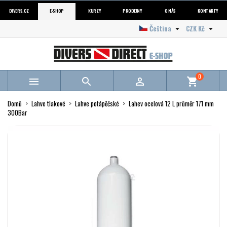
DIVERS.CZ
E-SHOP
KURZY
PRODEJNY
O NÁS
KONTAKTY
Čeština
CZK Kč


0



shopping_cart
Domů
Lahve tlakové
Lahve potápěčské
Lahev ocelová 12 L průměr 171 mm
300Bar