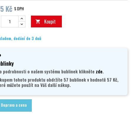
65 Kč
S DPH
Koupit

kladem, dodání do 3 dnů
blinky
o podrobnosti o našem systému bublinek klikněte
zde
.
kupem tohoto produktu obdržíte 57 bublinek v hodnotě 57 Kč,
eré můžete použít na Váš další nákup.
Doprava a cena