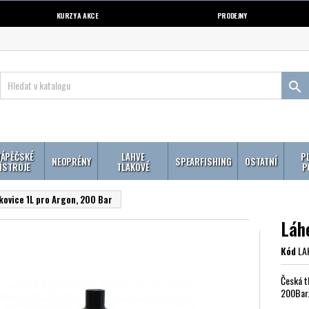
KURZY A AKCE
PRODEJNY

ÁPĚČSKÉ
LAHVE
P
NEOPRÉNY
SPEARFISHING
OSTATNÍ
ÍSTROJE
TLAKOVÉ
P
kovice 1L pro Argon, 200 Bar
Láh
Kód
LA
Česká t
200Bar.