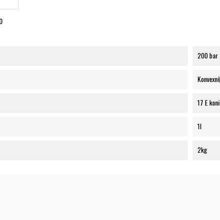
0
200 bar
Konvexní
17 E kon
1l
2kg