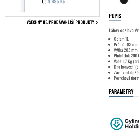
Cena
Od
4 685 Kč
POPIS
VŠECHNY NEJPRODÁVANĚJŠÍ PRODUKTY

Láhev ocelová Ví
Objem 1L
Průměr 83 mm
Výška 283 mm
Plnící tlak 200 
Váha 1,7 Kg (or
Dno konvexní (o
Závit ventilu Zá
Povrchová úprav
PARAMETRY