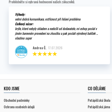
Prohlédněte si vybraná hodnocení našich zákazníků.
Výhody:
velmi dobrá komunikace, vstřícnost při řešení problému
Celkový názor:
brýle, které nebyly skladem a nedošli od dodavatele, mi eshop poslal v
jiném barevném provedení na zkoušku a pak poslali výměnný balíček ...
všechno super
Andrea Č.
17.07.2026
KDO JSME
CO DĚLÁME
Obchodní podmínky
Potápěčská škola
Ochrana osobních údajů
Potápěčská jáma