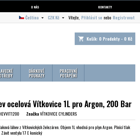
O NÁS
KONTAKTY
Čeština
CZK Kč
Vítejte,
Přihlásit se
nebo
Registrovat


Košík:
0
Produkty - 0 Kč
shopping_cart
LAVECKÉ
DÁRKOVÉ
PRACOVNÍ
OTŘEBY
POUKAZY
POTÁPĚNÍ
ev ocelová Vítkovice 1L pro Argon, 200 Bar
HEVVIT1200
Značka
VÍTKOVICE CYLINDERS
laková láhev z Vítkovických železáren. Objem 1L vhodná pro plyn Argon. Plnící tlak
 Závit ventylu 17 E konický