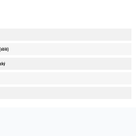
(oblé)
ický