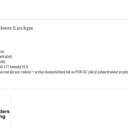
tkovice 1L pro Argon
bar
ientační)
blé)
vit E17 konický 19.8
a:metalizace zinkem + vrchní dvoousložkový lak na PUR-AC (akryl polyuretanové prysk