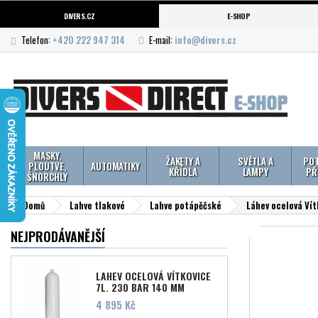
DIVERS.CZ
E-SHOP
Telefon:
+420 222 947 314
E-mail:
info@divers.cz
MASKY,
ŽAKETY A
SVĚTLA A
POT
PLOUTVE,
AUTOMATIKY
KŘÍDLA
LAMPY
PŘ
ŠNORCHLY
Domů
Lahve tlakové
Lahve potápěčské
Láhev ocelová Vít
NEJPRODÁVANĚJŠÍ
LAHEV OCELOVÁ VÍTKOVICE
7L, 230 BAR 140 MM
Cena
4 895 Kč