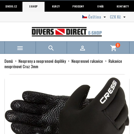
DIVERS.CZ
E-SHOP
KURZY
PRODEJNY
O NÁS
KONTAKTY
Čeština
CZK Kč


0



shopping_cart
Domů
Neopreny a neoprenové doplňky
Neoprenové rukavice
Rukavice
neoprénové Cruz 3mm