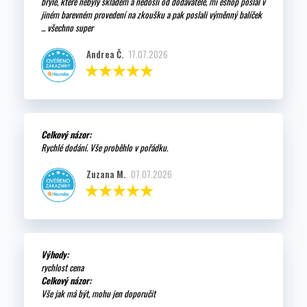
brýle, které nebyly skladem a nedošli od dodavatele, mi eshop poslal v
jiném barevném provedení na zkoušku a pak poslali výměnný balíček
... všechno super
Andrea Č.
17.07.2026
Celkový názor:
Rychlé dodání. Vše proběhlo v pořádku.
Zuzana M.
07.07.2026
Výhody:
rychlost cena
Celkový názor:
Vše jak má být, mohu jen doporučit