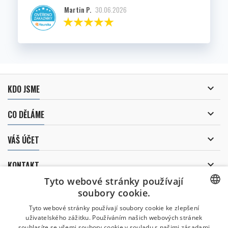
Martin P.
30.06.2026

KDO JSME

CO DĚLÁME

VÁŠ ÚČET

KONTAKT
Tyto webové stránky používají
ODBĚR NOVINEK
soubory cookie.
CZECH
Tyto webové stránky používají soubory cookie ke zlepšení
uživatelského zážitku. Používáním našich webových stránek
CZECH
souhlasíte se všemi soubory cookie v souladu s našimi zásadami