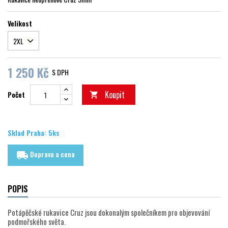
Velikost
1 250 Kč
S DPH
Koupit
Počet

Sklad Praha: 5ks
Doprava a cena
local_shipping
POPIS
Potápěčské rukavice Cruz jsou dokonalým společníkem pro objevování
podmořského světa.