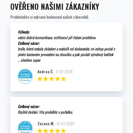
OVĚŘENO NAŠIMI ZÁKAZNÍKY
Prohlédněte si vybraná hodnocení našich zákazníků.
Výhody:
velmi dobrá komunikace, vstřícnost při řešení problému
Celkový názor:
brýle, které nebyly skladem a nedošli od dodavatele, mi eshop poslal v
jiném barevném provedení na zkoušku a pak poslali výměnný balíček
... všechno super
Andrea Č.
17.07.2026
Celkový názor:
Rychlé dodání. Vše proběhlo v pořádku.
Zuzana M.
07.07.2026