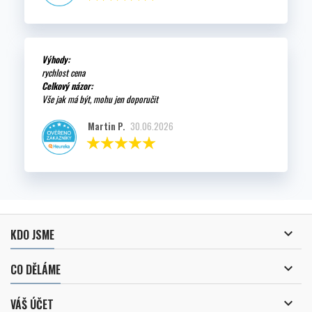
Výhody:
rychlost cena
Celkový názor:
Vše jak má být, mohu jen doporučit
Martin P.
30.06.2026

KDO JSME

CO DĚLÁME

VÁŠ ÚČET