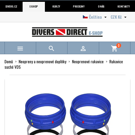
DIVERS.CZ
E-SHOP
KURZY
PRODEJNY
O NÁS
KONTAKTY
Čeština
CZK Kč


0



shopping_cart
Domů
Neopreny a neoprenové doplňky
Neoprenové rukavice
Rukavice
suché VDS