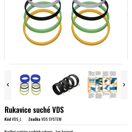


Rukavice suché VDS
Kód
VDS_L
Značka
VDS SYSTEM
Kvalitní systém suchých rukavic - typ bajonet.