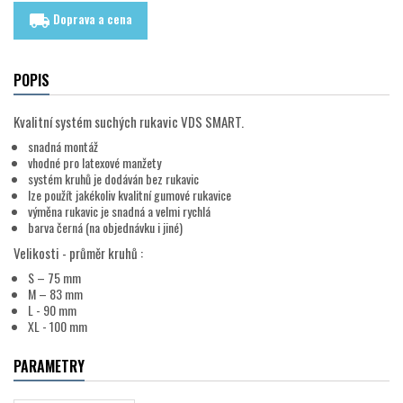
Doprava a cena
local_shipping
POPIS
Kvalitní systém suchých rukavic VDS SMART.
snadná montáž
vhodné pro latexové manžety
systém kruhů je dodáván bez rukavic
lze použít jakékoliv kvalitní gumové rukavice
výměna rukavic je snadná a velmi rychlá
barva černá (na objednávku i jiné)
Velikosti - průměr kruhů :
S – 75 mm
M – 83 mm
L - 90 mm
XL - 100 mm
PARAMETRY