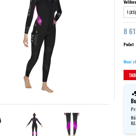
Veliko
8 61
Počet
Není s
TAB
Bu
Pr
Ná
Kč