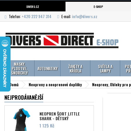
DIVERS.CZ
E-SHOP
Telefon:
+420 222 947 314
E-mail:
info@divers.cz
MASKY,
ŽAKETY A
SVĚTLA A
POT
PLOUTVE,
AUTOMATIKY
KŘÍDLA
LAMPY
PŘ
ŠNORCHLY
Domů
Neopreny a neoprenové doplňky
Neopreny, Obleky pro 
NEJPRODÁVANĚJŠÍ
NEOPREN ŠORT LITTLE
SHARK - DĚTSKÝ
Cena
1 125 Kč