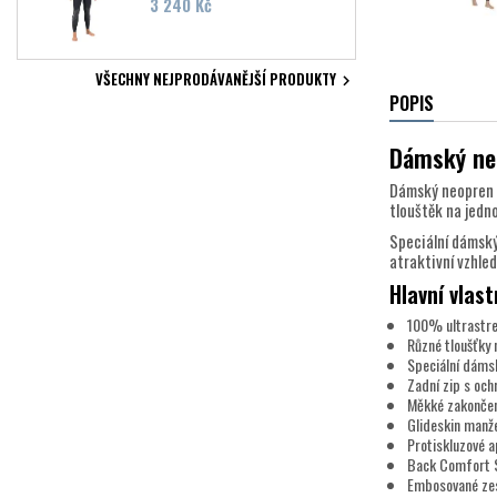
Cena
3 240 Kč
VŠECHNY NEJPRODÁVANĚJŠÍ PRODUKTY

POPIS
Dámský ne
Dámský neopren M
tlouštěk na jedn
Speciální dámský 
atraktivní vzhled
Hlavní vlast
100% ultrastre
Různé tloušťky 
Speciální dámsk
Zadní zip s och
Měkké zakončení
Glideskin manže
Protiskluzové a
Back Comfort S
Embosované zesí