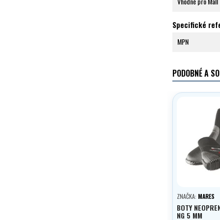
Vhodné pro Mall
Specifické re
MPN
PODOBNÉ A SO
ZNAČKA:
MARES
BOTY NEOPRE
NG 5 MM