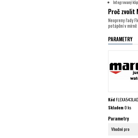
Integrovaný kli
Proč zvolit
Neopreny řady Fl
potápění v mírně
PARAMETRY
Kód
FLEXA543LAD
Skladem
0 ks
Parametry
Vhodné pro