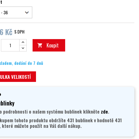
st
6 Kč
S DPH
Koupit

kladem, dodání do 7 dnů
ULKA VELIKOSTÍ
blinky
o podrobnosti o našem systému bublinek klikněte
zde
.
kupem tohoto produktu obdržíte 431 bublinek v hodnotě 431
, které můžete použít na Váš další nákup.