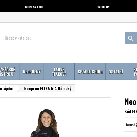
KURZY A AKCE
PRODEJNY

ÁPĚČSKÉ
LAHVE
P
NEOPRÉNY
SPEARFISHING
OSTATNÍ
ÍSTROJE
TLAKOVÉ
P
potápění
Neopren FLEXA 5-4 Dámský
Neo
Kód
FL
Dámský