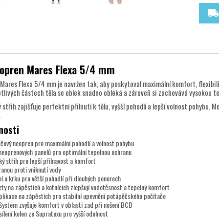
local_shipping
opren Mares Flexa 5/4 mm
ares Flexa 5/4 mm je navržen tak, aby poskytoval maximální komfort, flexibil
otlivých částech těla se oblek snadno obléká a zároveň si zachovává vysokou te
střih zajišťuje perfektní přilnutí k tělu, vyšší pohodlí a lepší volnost pohybu.
.
nosti
čový neopren pro maximální pohodlí a volnost pohybu
neoprenových panelů pro optimální tepelnou ochranu
ý střih pro lepší přilnavost a komfort
ranou proti vniknutí vody
 u krku pro větší pohodlí při dlouhých ponorech
ty na zápěstích a kotnících zlepšují vodotěsnost a tepelný komfort
plikace na zápěstích pro stabilní upevnění potápěčského počítače
ystem zvyšuje komfort v oblasti zad při nošení BCD
lení kolen ze Supratexu pro vyšší odolnost