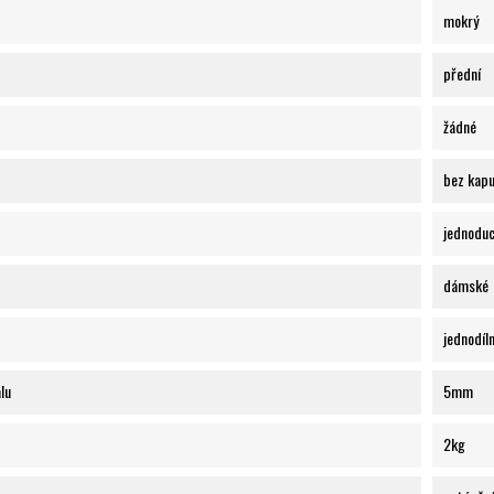
mokrý
přední
žádné
bez kap
jednodu
dámské
jednodíl
lu
5mm
2kg