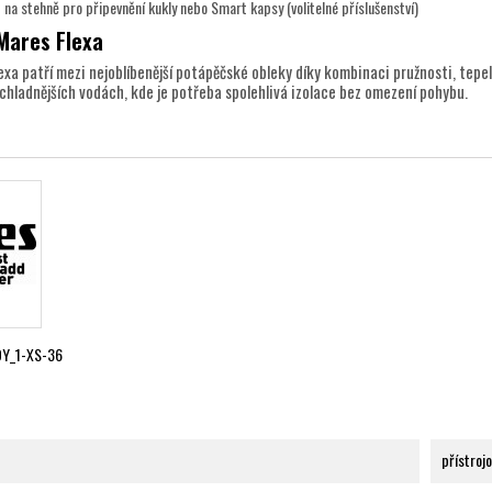
p na stehně pro připevnění kukly nebo Smart kapsy (volitelné příslušenství)
 Mares Flexa
exa patří mezi nejoblíbenější potápěčské obleky díky kombinaci pružnosti, tep
 chladnějších vodách, kde je potřeba spolehlivá izolace bez omezení pohybu.
Y_1-XS-36
přístroj