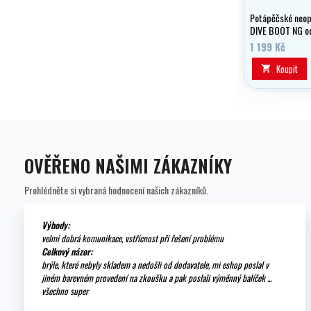
Potápěčské neop
DIVE BOOT NG od
z 5 mm neoprenu
1 199 Kč
teplo a pohodlí 
ponoru.
Koupit

OVĚŘENO NAŠIMI ZÁKAZNÍKY
Prohlédněte si vybraná hodnocení našich zákazníků.
Výhody:
velmi dobrá komunikace, vstřícnost při řešení problému
Celkový názor:
brýle, které nebyly skladem a nedošli od dodavatele, mi eshop poslal v
jiném barevném provedení na zkoušku a pak poslali výměnný balíček ...
všechno super