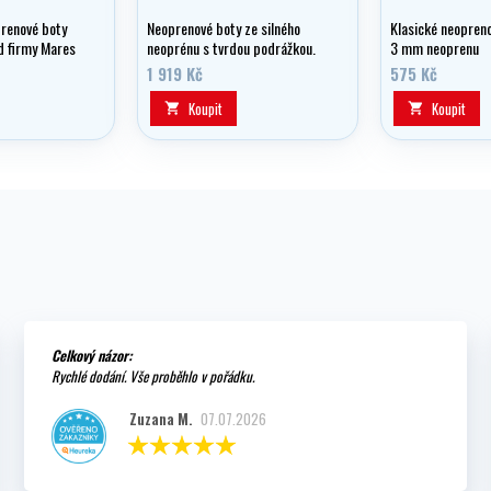
renové boty
Neoprenové boty ze silného
Klasické neopren
 firmy Mares
neoprénu s tvrdou podrážkou.
3 mm neoprenu
 Vám zajistí
1 919 Kč
575 Kč
při každém
Koupit
Koupit


Celkový názor:
Rychlé dodání. Vše proběhlo v pořádku.
Zuzana M.
07.07.2026