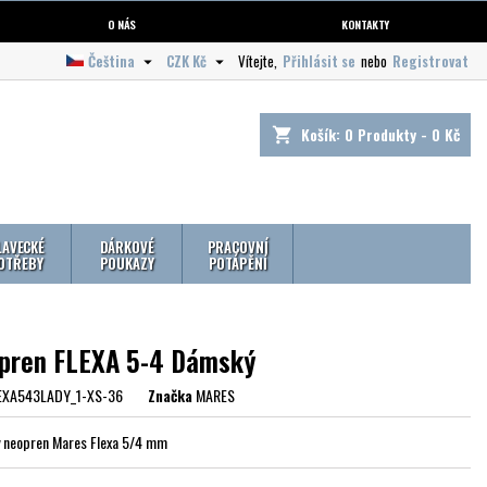
O NÁS
KONTAKTY
Čeština
CZK Kč
Vítejte,
Přihlásit se
nebo
Registrovat


Košík:
0
Produkty - 0 Kč
shopping_cart
LAVECKÉ
DÁRKOVÉ
PRACOVNÍ
OTŘEBY
POUKAZY
POTÁPĚNÍ
pren FLEXA 5-4 Dámský
EXA543LADY_1-XS-36
Značka
MARES
 neopren Mares Flexa 5/4 mm