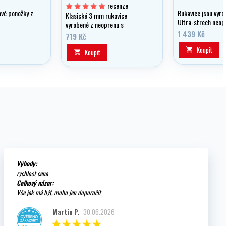
recenze
ové ponožky z
Rukavice jsou vyr
Klasické 3 mm rukavice
Ultra-strech neop
vyrobené z neoprenu s
Charakteristickým
pogumovanou dlaňovou částí.
1 439 Kč
719 Kč
inovativní střih.
Koupit

Koupit

Výhody:
rychlost cena
Celkový názor:
Vše jak má být, mohu jen doporučit
Martin P.
30.06.2026