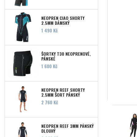
NEOPREN CIAO SHORTY
2,5MM DÁMSKÝ
Cena
1 490 Kč
ŠORTKY T30 NEOPRENOVÉ,
PÁNSKÉ
Cena
1 600 Kč
NEOPREN REEF SHORTY
2,5MM ŠORT PÁNSKÝ
Cena
2 760 Kč
NEOPREN REEF 3MM PÁNSKÝ
DLOUHÝ